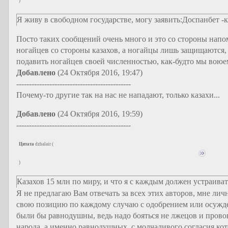
)
Я живу в свободном государстве, могу заявить:Доспанбет -к
Посто таких сообщений очень много и это со стороны напо
ногайцев со стороны казахов, а ногайцы лишь защищаются, 
подавить ногайцев своей численностью, как-будто мы воюе
Добавлено
(24 Октября 2016, 19:47)
---------------------------------------------
Почему-то другие так на нас не нападают, только казахи...
Добавлено
(24 Октября 2016, 19:59)
---------------------------------------------
Цитата
dzhalair
(
)
Казахов 15 млн по миру, и что я с каждым должен устраива
Я не предлагаю Вам отвечать за всех этих авторов, мне лич
свою позицию по каждому случаю с одобрением или осужден
были бы равнодушны, ведь надо бояться не лжецов и прово
народа, а именно равнодушных, с молчаливого согласия кот