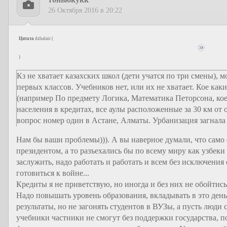
26 Октября 2016 в 20:22
Цитата
dzhalair
(
)
Кз не хватает казахских школ (дети учатся по три смены), 
первых классов. Учебников нет, или их не хватает. Кое как
(например По предмету Логика, Математика Петорсона, кое
населения в кредитах, все аулы расположенные за 30 км о
вопрос номер один в Астане, Алматы. Урбанизация загнала 
Нам бы ваши проблемы))). А вы наверное думали, что само 
президентом, а то разъехались бы по всему миру как узбек
заслужить, надо работать и работать и всем без исключения 
готовиться к войне...
Кредиты я не приветствую, но иногда и без них не обойтись
Надо повышать уровень образования, вкладывать в это деньг
результаты, но не загонять студентов в ВУЗы, а пусть люди
учебники частники не смогут без поддержки государства, по