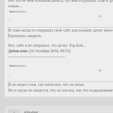
Нет это не моя основная работа, это моя отдушина. Ещё я т
семью...
Цитата
dzhalair
(
)
Я тоже когда-то открывал свой сайт для казахов: денег мно
Пришлось закрыть.
Нет, сайт я не открывал, это делал Бэд Бой...
Добавлено
(26 Октября 2016, 09:35)
---------------------------------------------
Цитата
dzhalair
(
)
Я не видел слов, где написано, что он казах
Но и нигде не пишется, что он ногаец, так что подразумевает
dzhalair