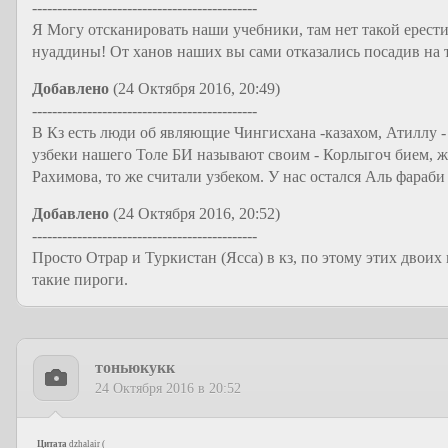
---------------------------------------------
Я Могу отсканировать наши учебники, там нет такой ерести
нуаддины! От ханов наших вы сами отказались посадив на тр
Добавлено
(24 Октября 2016, 20:49)
---------------------------------------------
В Кз есть люди об являющие Чингисхана -казахом, Атиллу -
узбеки нашего Толе БИ называют своим - Корлыгоч бием, ж
Рахимова, то же считали узбеком. У нас остался Аль фараб
Добавлено
(24 Октября 2016, 20:52)
---------------------------------------------
Просто Отрар и Туркистан (Ясса) в кз, по этому этих двоих
такие пироги.
тоньюкукк
24 Октября 2016 в 20:52
Цитата
dzhalair
(