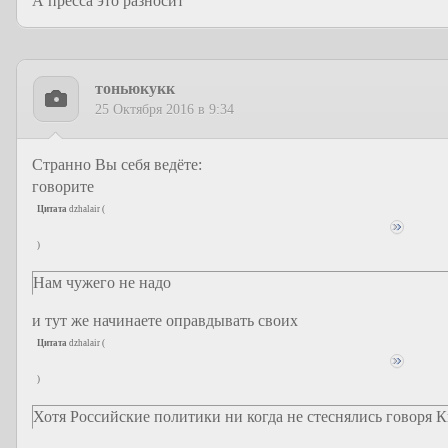
А пресса это разносит
тоньюкукк
25 Октября 2016 в 9:34
Странно Вы себя ведёте:
говорите
Цитата
dzhalair
(
)
Нам чужего не надо
и тут же начинаете оправдывать своих
Цитата
dzhalair
(
)
Хотя Российские политики ни когда не стеснялись говоря К