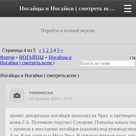
Ногайцы и Ногайки ( смотреть всем ) - Страница 4 - Форум
Перейти к полной версии
Страница
4
из
5
«
1
2
3
4
5
»
Форум
»
НОГАЙЦЫ
»
Ногайцы и
Ногайки ( смотреть всем )
Ногайцы и Ногайки ( смотреть всем )
тоньюкукк
24 Октября 2016 в 19:11
проект депортации ногайцев (казахов) на Урал, и претворе
князь Г.А. Потемкин поручил Суворову. Попытка начала пе
г. привела к восстанию ногайцев (казахов) под руководств
Али, Кара-смаила и Муса-Веса. В предрассветные часы, ког