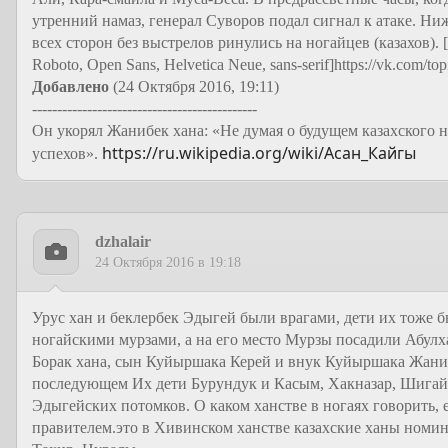
утренний намаз, генерал Суворов подал сигнал к атаке. Н
всех сторон без выстрелов ринулись на ногайцев (казахов). [
Roboto, Open Sans, Helvetica Neue, sans-serif]https://vk.com/t
Добавлено
(24 Октября 2016, 19:11)
---------------------------------------------
Он укорял Жанибек хана: «Не думая о будущем казахского 
https://ru.wikipedia.org/wiki/Асан_Кайгы
успехов».
dzhalair
24 Октября 2016 в 19:18
Урус хан и беклербек Эдыгей были врагами, дети их тоже б
ногайскими мурзами, а на его место Мурзы посадили Абулх
Борак хана, сын Куйыршака Керей и внук Куйыршака Жаниб
последующем Их дети Бурундук и Касым, Хакназар, Шигай
Эдыгейских потомков. О каком ханстве в ногаях говорить
правителем.это в Хивинском ханстве казахские ханы номин