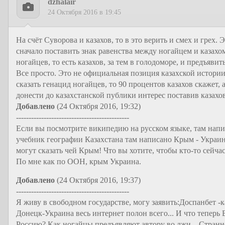
dzhalair
24 Октября 2016 в 19:45
На счёт Суворова и казахов, то в это верить и смех и грех. 
сначало поставить знак равенства между ногайцем и казахом
ногайцев, то есть казахов, за тем в голодоморе, и предъяв
Все просто. Это не официальная позиция казахской истории
сказать генацид ногайцев, то 90 процентов казахов скажет, 
донести до казахстанской публики интерес поставив казахов
Добавлено
(24 Октября 2016, 19:32)
---------------------------------------------
Если вы посмотрите википедию на русском языке, там напи
учебник географии Казахстана там написано Крым - Украи
могут сказать чей Крым! Что вы хотите, чтобы кто-то сейчас
По мне как по ООН, крым Украина.
Добавлено
(24 Октября 2016, 19:37)
---------------------------------------------
Я живу в свободном государстве, могу заявить:Доспанбет -
Донецк-Украина весь интернет полон всего... И что теперь 
Россию? Как ногайцы предъявляют автору во лжи... Странн