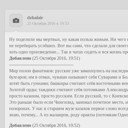
dzhalair
25 Октября 2016 в 19:53
Ну поделили мы мертвых, ну какая польза живым. Ни чего не
не перебирать услбших. Вот вы сами, что сделали для своего
хоть одно произведение... Так в чатах сидеть и вся жизнь пр
Добавлено
(25 Октября 2016, 19:51)
---------------------------------------------
Мир полон фанатиков: русские уже замахнулись на наследие
булгаров; им в отмах, чуваши называют себя Суварами и Бо
хотят быть гуннами; башкиры считают себя восточными вен
Золотой орды; таждики считают себя потомками Александра
просто казахом, просто русским. Если русский, то с Киевско
Это раньше было если Чингизид, занимал почетное место, 
похоронах. У нас в старшем жузе казахов первое слово всегд
знаю, почему... А из жалаиров, роду оракты (потомкам Одн
Добавлено
(25 Октября 2016, 19:52)