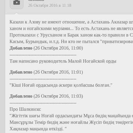
26 Октября 2016 в 11:18
Казахи к Азову не имеют отношение, а Астахань Акназар 
ханом и ногайскими мурзами... То есть Астахань не являет
Протоказахи с Урусханом и Барак ханом как-то правили в 
Касым, Бурындык, и.т.д. Ни кто не пытался "приватизирова
Добавлено
(26 Октября 2016, 11:00)
---------------------------------------------
Там написано руководитель Малой Ногайской орды
Добавлено
(26 Октября 2016, 11:01)
---------------------------------------------
"Кіші Ноғай ордасында әскери қолбасшы болған."
Добавлено
(26 Октября 2016, 11:03)
---------------------------------------------
Про Шалкииза:
"Жігіттік шағы Ноғай ордасындағы Мұса бидің маңайында ө
Мансұрұлы Темір бидің және ноғайлы Жүсіп бидің төңірегінд
Хақназар маңында өткізді. "