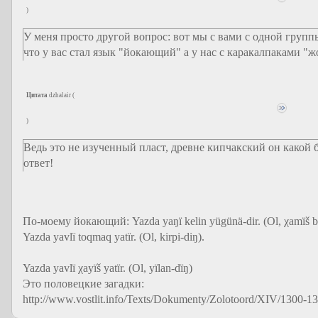
)
У меня просто другой вопрос: вот мы с вами с одной групп
что у вас стал язык "йокающий" а у нас с каракалпаками 
Цитата
dzhalair
(
)
Ведь это не изученный пласт, древне кипчакский он какой 
ответ!
По-моему йокающий: Yazda yaŋï kelin yügünä-dir. (Ol, χamïš ba
Yazda yavlï toqmaq yatïr. (Ol, kirpi-diŋ).
Yazda yavlï χayïš yatïr. (Ol, yïlan-dïŋ)
Это половецкие загадки:
http://www.vostlit.info/Texts/Dokumenty/Zolotoord/XIV/1300-1