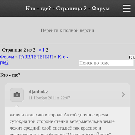
Кто - где? - Страница 2 - Форум
Перейти к полной версии
Страница
2
из
2
«
1
2
Форум
»
РАЗВЛЕЧЕНИЯ
»
Кто -
где?
Кто - где?
djanbokz
11 Ноября 2011 в 22:07
живу и отдыхаю в городе Актобе,ночное время
суток,на той стороне стенки ветер,метель,на земле
лежит средний слой снега,всё так красиво и
великолепно,как в фильме "Осень в Нью-Йорке"