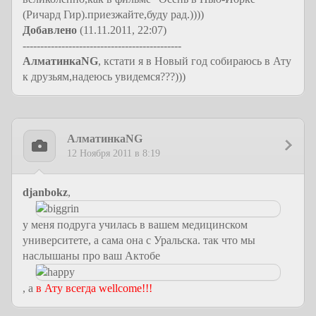
(Ричард Гир).приезжайте,буду рад.))))
Добавлено
(11.11.2011, 22:07)
---------------------------------------------
АлматинкаNG
, кстати я в Новый год собираюсь в Ату
к друзьям,надеюсь увидемся???)))
АлматинкаNG
12 Ноября 2011 в 8:19
djanbokz
,
у меня подруга училась в вашем медицинском
университете, а сама она с Уральска. так что мы
наслышаны про ваш Актобе
, а
в Ату всегда wellcome!!!