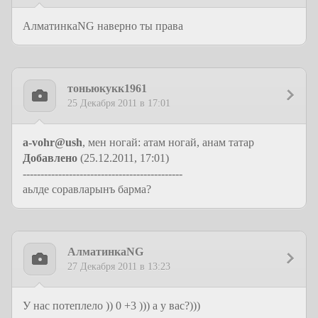
АлматинкаNG наверно ты права
тоньюкукк1961
25 Декабря 2011 в 17:01
a-vohr@ush
, мен ногай: атам ногай, анам татар
Добавлено
(25.12.2011, 17:01)
---------------------------------------------
аьлде соравларынъ барма?
АлматинкаNG
27 Декабря 2011 в 13:23
У нас потеплело )) 0 +3 ))) а у вас?)))