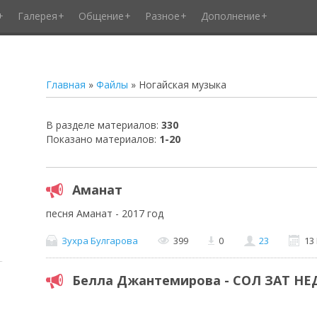
Галерея
Общение
Разное
Дополнение
Главная
»
Файлы
» Ногайская музыка
В разделе материалов
:
330
Показано материалов
:
1-20
Аманат
песня Аманат - 2017 год
Зухра Булгарова
399
0
23
13
Белла Джантемирова - СОЛ ЗАТ НЕ