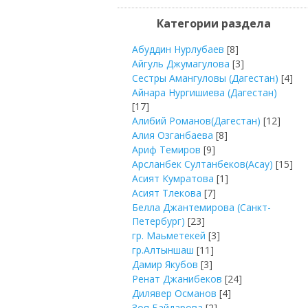
Категории раздела
Абуддин Нурлубаев
[8]
Айгуль Джумагулова
[3]
Сестры Амангуловы (Дагестан)
[4]
Айнара Нургишиева (Дагестан)
[17]
Алибий Романов(Дагестан)
[12]
Алия Озганбаева
[8]
Ариф Темиров
[9]
Арсланбек Султанбеков(Асау)
[15]
Асият Кумратова
[1]
Асият Тлекова
[7]
Белла Джантемирова (Санкт-
Петербург)
[23]
гр. Маьметекей
[3]
гр.Алтыншаш
[11]
Дамир Якубов
[3]
Ренат Джанибеков
[24]
Дилявер Османов
[4]
Зоя Байдарова
[2]