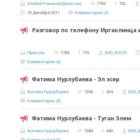
Алибий Романов(Дагестан)
1793
702
10 Декабря 2011
Комментарии (2)
Разговор по телефону Иргаклинца 
Приколы
1783
715
BAD_BOY25
Комментарии (0)
Фатима Нурлубаева - Эл эсер
Фатима Нурлубаева
1306
424
BAD_
Комментарии (0)
Фатима Нурлубаева - Туган Элем
Фатима Нурлубаева
1384
440
BAD_
Комментарии (0)