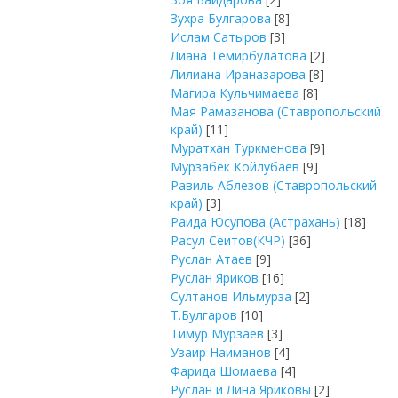
Зухра Булгарова
[8]
Ислам Сатыров
[3]
Лиана Темирбулатова
[2]
Лилиана Ираназарова
[8]
Магира Кульчимаева
[8]
Мая Рамазанова (Ставропольский
край)
[11]
Муратхан Туркменова
[9]
Мурзабек Койлубаев
[9]
Равиль Аблезов (Ставропольский
край)
[3]
Раида Юсупова (Астрахань)
[18]
Расул Сеитов(КЧР)
[36]
Руслан Атаев
[9]
Руслан Яриков
[16]
Султанов Ильмурза
[2]
Т.Булгаров
[10]
Тимур Мурзаев
[3]
Узаир Наиманов
[4]
Фарида Шомаева
[4]
Руслан и Лина Яриковы
[2]