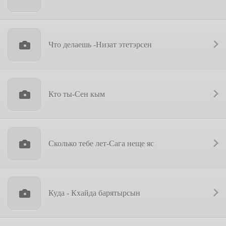
Что делаешь -Низат этетэрсен
Кто ты-Сен кым
Сколько тебе лет-Сага неще яс
Куда - Кхайда барятырсын