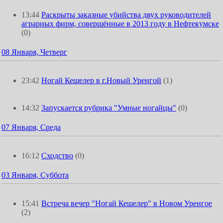
13:44
Раскрыты заказные убийства двух руководителей
аграрных фирм, совершённые в 2013 году в Нефтекумске
(0)
08 Января, Четверг
23:42
Ногай Кешелер в г.Новый Уренгой
(1)
14:32
Запускается рубрика "Умные ногайцы"
(0)
07 Января, Среда
16:12
Сходство
(0)
03 Января, Суббота
15:41
Встреча вечер "Ногай Кешелер" в Новом Уренгое
(2)