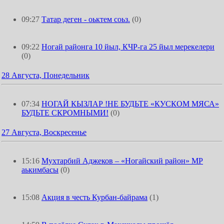
09:27
Татар деген - оьктем соьз.
(0)
09:22
Ногай районга 10 йыл, КЧР-га 25 йыл мерекелери
(0)
28 Августа, Понедельник
07:34
НОГАЙ КЫЗЛАР !НЕ БУДЬТЕ «КУСКОМ МЯСА»
БУДЬТЕ СКРОМНЫМИ!
(0)
27 Августа, Воскресенье
15:16
Мухтарбий Аджеков – «Ногайский район» МР
аькимбасы
(0)
15:08
Акция в честь Курбан-байрама
(1)