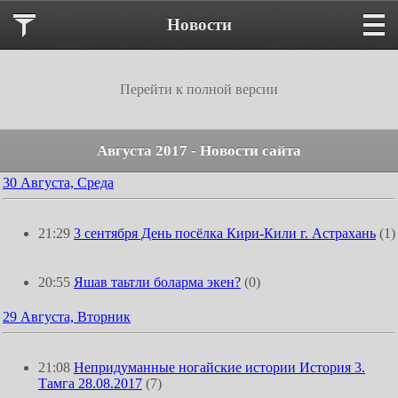
Новости
Перейти к полной версии
Августа 2017 - Новости сайта
30 Августа, Среда
21:29
3 сентября День посёлка Кири-Кили г. Астрахань
(1)
20:55
Яшав таьтли боларма экен?
(0)
29 Августа, Вторник
21:08
Непридуманные ногайские истории История 3.
Тамга 28.08.2017
(7)