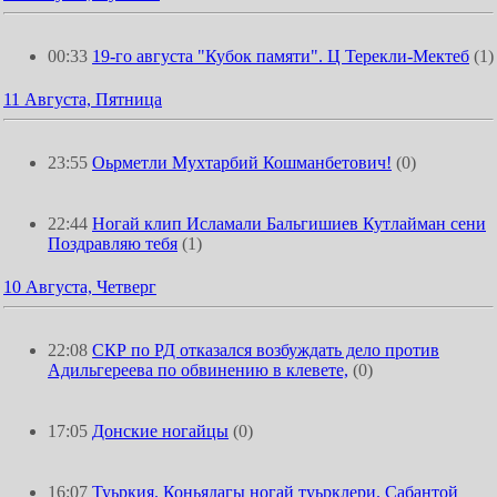
00:33
19-го августа "Кубок памяти". Ц Терекли-Мектеб
(1)
11 Августа, Пятница
23:55
Оьрметли Мухтарбий Кошманбетович!
(0)
22:44
Ногай клип Исламали Бальгишиев Кутлайман сени
Поздравляю тебя
(1)
10 Августа, Четверг
22:08
СКР по РД отказался возбуждать дело против
Адильгереева по обвинению в клевете,
(0)
17:05
Донские ногайцы
(0)
16:07
Туьркия. Коньядагы ногай туьрклери. Сабантой