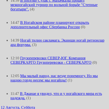
14:59
В посёлке Сулак г. Махачкалы прошёл
межногайский турнир по вольной борьбе "Степные
богатыри".
(4)
14:47
В Ногайском районе планируют открыть
дополнительный офис Сбербанка России
(0)
14:39
Ногай тилин сакламага. Экинши ногай регионлар
ара форумы.
(3)
12:10
Грузоперевозки СЕВЕР-ЮГ. Компания
СЕВЕРКАРГО Грузоперевозки - СЕВЕРКАРГО
(0)
12:05
Мы малый народ, нас везде понемногу. Но мы
нацию гордо несем: мы ногайцы!
(1)
11:47
В Джанае я увидел, что и у ногайского мира есть
надежда.
(1)
12 Августа, Суббота