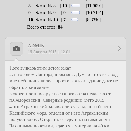
8
.
Фото № 8
[
10
]
[11.90%]
9
.
Фото № 9
[
9
]
[10.71%]
10
.
Фото № 10
[
7
]
[8.33%]
Всего ответов:
84
ADMIN
16 Августа 2015 в 12:01
1.это зункарь этим летом закат
2.за городом Лянтора, промзона. Думаю что это завод,
мне небо понравилось просто, а что за здание даже не
обратила внимание
3.окрестности вокруг песчаного озера недалеко от
п.Федоровский, Северные родники:-)лето 2015.
4.это Аграханский залив-залив у западного берега
Каспийского моря, отделен от него Аграханским
полуостровом. Открыт к северу так называемыми
Чаканными воротами, вдается в материк на 40 км.