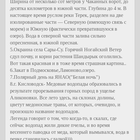
Ширина от несколько сот метров у Чаканных ворот, до
десятка километров в южной части. Глубина до 4 м. В
настоящее время руслом реки Терек, разделен на две
изолированные части — Северную (имеющую связь с
морем) и Южную (фактически превратившуюся в
озеро). Вода в северной части залива сильно
опресненная, в южной пресная.
5.Окраина села Сары-Су. Горячий Ногайский Ветер
сдул почву, и корни растения Шандырык оголились.
Вот такая красивая и в тоже время страшная картина..
6.Закат в Подмосковье,Ламоново,озеро.
7.Полярный день на ЯНАО("Белая ночь")
8.г. Кисловодск- Медовые водопады образовались в
результате прорезывания горных пород в ущелье
Аликоновки. Все лето здесь, на склонах долины,
цветут медоносные травы, от которых, очевидно, и
произошло название водопадов.
Легенда говорит о том, что когда-то, в скалах, где
сейчас водопад жили дикие пчелы, и во время
весеннего паводка от меда, который вымывался, вода в
речке становилась сладкой)))