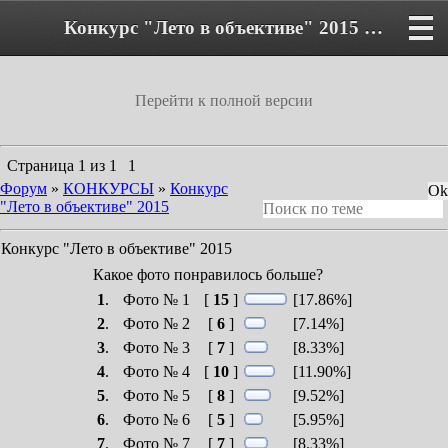
Конкурс "Лето в объективе" 2015 - Форум
Перейти к полной версии
Страница
1
из
1
1
Форум
»
КОНКУРСЫ
»
Конкурс
"Лето в объективе" 2015
Конкурс "Лето в объективе" 2015
Какое фото понравилось больше?
1
.
Фото № 1
[
15
]
[17.86%]
2
.
Фото № 2
[
6
]
[7.14%]
3
.
Фото № 3
[
7
]
[8.33%]
4
.
Фото № 4
[
10
]
[11.90%]
5
.
Фото № 5
[
8
]
[9.52%]
6
.
Фото № 6
[
5
]
[5.95%]
7
.
Фото № 7
[
7
]
[8.33%]