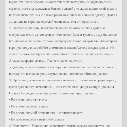
видов, т.к. джин обычно не хочет так легко выходить из предмета своей
страсти , этот вид поражения бывает у людей , не скрывающих свой аурат и
не упоминающих имя Аллаха при обнажении тела э снимая одежду. Джины
, видящие не скрытые одеждой части тела , могут поразить его.
2. Несправедливость , произвол человека по отношению к джину и
следующая месть за ним джина . Это может быть в туалете , куда мы ходим
без упоминания имени Аллаха , не предостерегаясь от джинов. Или открыл
горячую воду в ванной без упоминания имени Аллаха и задел джина . Или
упал с высоты или бросил на землю.что-то тяжелое , не упомянув имени
Аллаха, навредил джину . Так же можно навредить
.- джинам, если испражняться в норки на земле или в пустоты в растениях,
потому что все выше упомянутые места - это места обитания джинов.
3. Произвол джинов по отношению к человеку . Также как и среди людей ,
среди джинов есть нечестивые , невежественные , допускающие произвол.
Однако Аллах допустил произвол только в четырех случаях :
• Во время сильного гнева
• Во время сильного страха
• Во время сильной беспечности , невнимательности
• Во предания себя какой-либо страсти
4. Колдовство . Если колдун совершает против кого-то колдовство , то