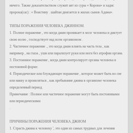
ничего. Также доказательством служит аят из суры « Корова» и хадис
пророка(сас) : « Воистину . шайтан двигается в жилах сынов Адама».
ТИПЫ ПОРАЖЕНИЯ ЧЕЛОВЕКА ДЖИННОМ.
1. Полное поражение , это когда джин проникает в мозг человека и диктует
свою волю , господствует над всем организмом .
2. Частичное поражение ., это когда джин влиять на часть тела , как
например , на глаза , уши или парализует руки или ноги без атрофии органа.
3. Постоянное поражение , когда джин контролирует органы человека в
постоянной форме.
4. Периодическое или блуждающее поражение , которое может быть во сне
или наяву и проявляться , как пребывание джина в организме человека
определенный период.
Примечание : Полное или частичное поражение могут быть постоянными
или периодическими
.
ПРИЧИНЫ ПОРАЖЕНИЯ ЧЕЛОВЕКА ДЖИОМ
1. Страсть джина к человеку ', это один из самых трудных для лечения