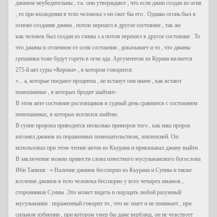
джином неубедительны , т.к. они утверждают , что если джин создан из огня
, то при вхождении в тело человека э он сжег бы его . Однако огонь был в
основе создания джина , потом перешел в другое состояние , так же
как человек был создан из глины э а потом перешел в другое состояние . То
что джины в отличном от огня состоянии , доказывает и то , что джины
грешники тоже будут гореть в огне ада. Аргументом из Курана является
275-й аят суры «Корова» , в котором говорится:
«... а, которые поедают проценты , не встанут они иначе , как встают
помешанные , в которых бродит шайтан».
В этом аяте состояние ростовщиков в судный день сравнится с состоянием
помешанных, в которых вселился шайтан.
В сунне пророка приводится несколько примеров того , как наш пророк
изгонял джииов из пораженных помешательством, эпилепсией. Он
использовал при этом чтение аятов из Къурана и приказывал джину выйти .
В заключение можно привести слова известного мусульманского богослова
Ибн Таимия : « Наличие джинов бесспорно из Къурана и Сунны и также
вселение джинов в тело человека бесспорно у всех четырех имамов ,
сторонников Сунны .Это может видеть и ощущать любой разумный
мусульманин : пораженный говорит то , что не знает и не понимает , при
сильном избиении , при котором умер бы даже верблюд, он не чувствует