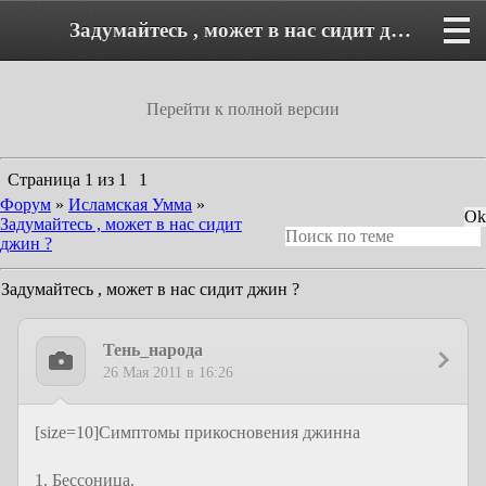
Задумайтесь , может в нас сидит джин ? - Форум
Перейти к полной версии
Страница
1
из
1
1
Форум
»
Исламская Умма
»
Задумайтесь , может в нас сидит
джин ?
Задумайтесь , может в нас сидит джин ?
Тень_народа
26 Мая 2011 в 16:26
[size=10]Симптомы прикосновения джинна
1. Бессоница.