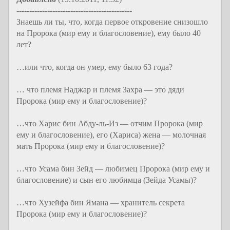
---------------------------------------------
Знаешь ли ты, что, когда первое откровение снизошло
на Пророка (мир ему и благословение), ему было 40
лет?
…или что, когда он умер, ему было 63 года?
… что племя Наджар и племя Захра — это дяди
Пророка (мир ему и благословение)?
…что Харис бин Абду-ль-Из — отчим Пророка (мир
ему и благословение), его (Хариса) жена — молочная
мать Пророка (мир ему и благословение)?
…что Усама бин Зейд — любимец Пророка (мир ему и
благословение) и сын его любимца (Зейда Усамы)?
…что Хузейфа бин Ямана — хранитель секрета
Пророка (мир ему и благословение)?