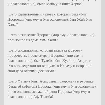
и благословение), была Маймуна бинт Харис?
…что Единственный человек, который был убит
Пророком (мир ему и благословение), был Убай бин
Халф?
…что вознесение Пророка (мир ему и благословение)
произошло из дома Умм Хани?
…что сподвижник, который призвал к своему
пророчеству после смерти Пророка (мир ему и
благословение), был Тулейха бин Хуейлид Асади, и
что впоследствии он вернулся к Исламу и исправил
свои дела благими деяниями?
…что Фатима бинт Асад была похоронена в рубашке
(была её кафаном) Пророка (мир ему и благословение),
и что она являлась женой дяди Пророка (мир ему и
благословение) Абу Талиба?