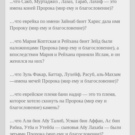
...что Сакб, Муртаджиз , Лазаз, Тараб, Лахиф — это
имена коней Пророка (мир ему и благословение)?
…что еврейка по имени Зайнаб бинт Харис дала имя
Пророку (мир ему и благословение)?
…что Мария Коптская и Рейхана бинт Зейд были
наложницами Пророка (мир ему и благословение), а
впоследствии Мария и Рейхана приняли Ислам, и он
женился на них?
…что Зуль Факар, Баттар, Лухейф, Расуб, аль-Махзам
—имена мечей Пророка (мир ему и благословение)?
…что еврейское племя бани надир — это то племя,
которое хотело скинуть на Пророка (мир ему и
благословение) камень?
…что Али бин Абу Талиб, Усман бин Аффан, Ас бин
Рабиа, Утба и Утейба — сыновья Абу Лахаба — были
зятьями Пророка (мир ему и благословение)?