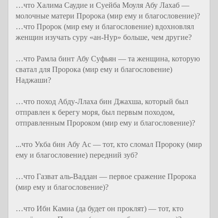
…что Халима Саудие и Суейба Моуля Абу Лахаб —
молочные матери Пророка (мир ему и благословение)?
…что Пророк (мир ему и благословение) вдохновлял
женщин изучать суру «ан-Нур» больше, чем другие?
…что Рамла бинт Абу Суфьян — та женщина, которую
сватал для Пророка (мир ему и благословение)
Наджаши?
…что поход Абду-Ллаха бин Джахша, который был
отправлен к берегу моря, был первым походом,
отправленным Пророком (мир ему и благословение)?
...что Укба бин Абу Ас — тот, кто сломал Пророку (мир
ему и благословение) передний зуб?
…что Газват аль-Ваддан — первое сражение Пророка
(мир ему и благословение)?
…что Ибн Камиа (да будет он проклят) — тот, кто