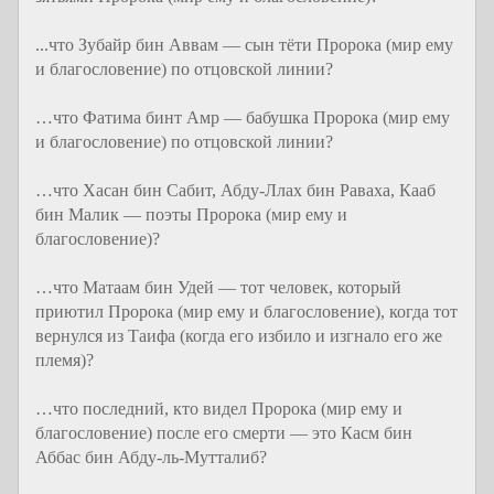
...что Зубайр бин Аввам — сын тёти Пророка (мир ему
и благословение) по отцовской линии?
…что Фатима бинт Амр — бабушка Пророка (мир ему
и благословение) по отцовской линии?
…что Хасан бин Сабит, Абду-Ллах бин Раваха, Кааб
бин Малик — поэты Пророка (мир ему и
благословение)?
…что Матаам бин Удей — тот человек, который
приютил Пророка (мир ему и благословение), когда тот
вернулся из Таифа (когда его избило и изгнало его же
племя)?
…что последний, кто видел Пророка (мир ему и
благословение) после его смерти — это Касм бин
Аббас бин Абду-ль-Мутталиб?