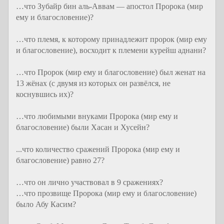
…что Зубайр бин аль-Аввам — апостол Пророка (мир
ему и благословение)?
…что племя, к которому принадлежит пророк (мир ему
и благословение), восходит к племени курейш аднани?
…что Пророк (мир ему и благословение) был женат на
13 жёнах (с двумя из которых он развёлся, не
коснувшись их)?
…что любимыми внуками Пророка (мир ему и
благословение) были Хасан и Хусейн?
...что количество сражений Пророка (мир ему и
благословение) равно 27?
…что он лично участвовал в 9 сражениях?
…что прозвище Пророка (мир ему и благословение)
было Абу Касим?