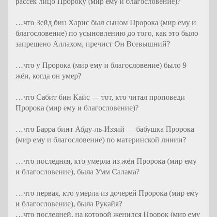
рассёк лицо Пророку (мир ему и благословение)?
…что Зейд бин Харис был сыном Пророка (мир ему и
благословение) по усыновлению до того, как это было
запрещено Аллахом, пречист Он Всевышний?
…что у Пророка (мир ему и благословение) было 9
жён, когда он умер?
…что Сабит бин Кайс — тот, кто читал проповеди
Пророка (мир ему и благословение)?
…что Барра бинт Абду-ль-Иззий — бабушка Пророка
(мир ему и благословение) по материнской линии?
…что последняя, кто умерла из жён Пророка (мир ему
и благословение), была Умм Салама?
…что первая, кто умерла из дочерей Пророка (мир ему
и благословение), была Рукайя?
…что последней, на которой женился Пророк (мир ему