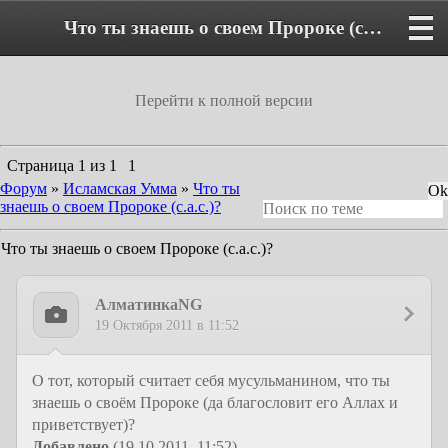
Что ты знаешь о своем Пророке (с.а.с.)? - Форум
Перейти к полной версии
Страница
1
из
1
1
Форум
»
Исламская Умма
»
Что ты
знаешь о своем Пророке (с.а.с.)?
Что ты знаешь о своем Пророке (с.а.с.)?
АлматинкаNG
19 Октября 2011 в 11:52
О тот, который считает себя мусульманином, что ты
знаешь о своём Пророке (да благословит его Аллах и
приветствует)?
Добавлено
(19.10.2011, 11:52)