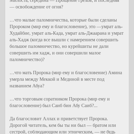
Милость, середина — Прощение грехов, и последняя
— освобождение от огня?
…что малые паломничества, которые были сделаны
Пророком (мир ему и благословение), это —умрат аль-
Худайбие, умрат аль-Када, умрат аль-Джаарана и умрат
аль-Хадж (когда все вышли с намерением совершить
большое паломничество, но курейшиты не дали
совершить им хадж, и они совершили малое
паломничество)?
…что мать Пророка (мир ему и благословение) Амина
умерла между Меккой и Мединой в месте под
названием Абуа?
…что торговым соратником Пророка (мир ему и
благословение) был Саиб бин Абу Саиб?...
Да благословит Аллах и приветствует Пророка.
Дорогой читатель, кем бы ты ни был — братом или
сестрой, соблюдающим или этническим, — не будь