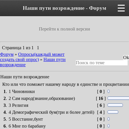
Наши пути возрождение - Форум
Перейти к полной версии
Страница
1
из
1
1
Форум
»
Опросы(каждый может
создать свой опрос)
»
Наши пути
возрождение
Наши пути возрождение
Кто или что поможет нашему народу в единстве и процветании
1
.
1 Чиновники
[
0
]
2
.
2 Сам народ(знание,образование)
[
16
]
3
.
3 Религия
[
6
]
4
.
4 Демографический бум(три и более детей)
[
4
]
5
.
5 Восстание,бунт
[
0
]
6
.
6 Мне по барабану
[
0
]