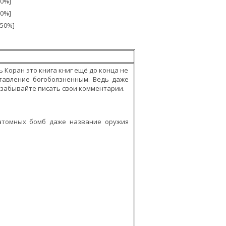
00%]
00%]
.50%]
 Коран это книга книг ещё до конца не
тавление богобоязненным. Ведь даже
забывайте писать свои комментарии.
 атомных бомб даже название оружия