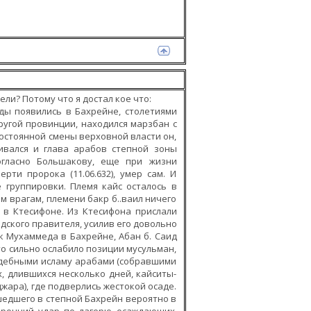
ли? Потому что я достал кое что:
яды появились в Бахрейне, столетиями
ругой провинции, находился марзбан с
остоянной смены верховной власти он,
ивался и глава арабов степной зоны
огласно Большакову, еще при жизни
рти пророка (11.06.632), умер сам. И
группировки. Племя кайс осталось в
м врагам, племени бакр б..ваил ничего
 в Ктесифоне. Из Ктесифона прислали
дского правителя, усилив его довольно
ик Мухаммеда в Бахрейне, Абан б. Саид
то сильно ослабило позиции мусульман,
ждебными исламу арабами (собравшими
, длившихся несколько дней, кайситы-
жара), где подверлись жестокой осаде.
шедшего в степной Бахрейн вероятно в