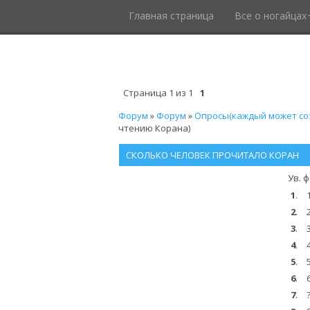
Главная страница
Все о ногайцах
Страница
1
из
1
1
Форум
»
Форум
»
Опросы(каждый может соз
чтению Корана)
СКОЛЬКО ЧЕЛОВЕК ПРОЧИТАЛО КОРАН
Ув. 
1
.
2
.
3
.
4
.
5
.
6
.
7
.