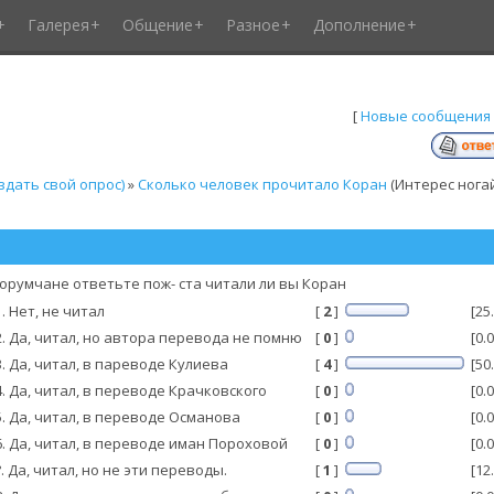
Галерея
Общение
Разное
Дополнение
[
Новые сообщения
дать свой опрос)
»
Сколько человек прочитало Коран
(Интерес нога
форумчане ответьте пож- ста читали ли вы Коран
1. Нет, не читал
[
2
]
[25
2. Да, читал, но автора перевода не помню
[
0
]
[0.
3. Да, читал, в пареводе Кулиева
[
4
]
[50
4. Да, читал, в переводе Крачковского
[
0
]
[0.
5. Да, читал, в переводе Османова
[
0
]
[0.
6. Да, читал, в переводе иман Пороховой
[
0
]
[0.
?. Да, читал, но не эти переводы.
[
1
]
[12