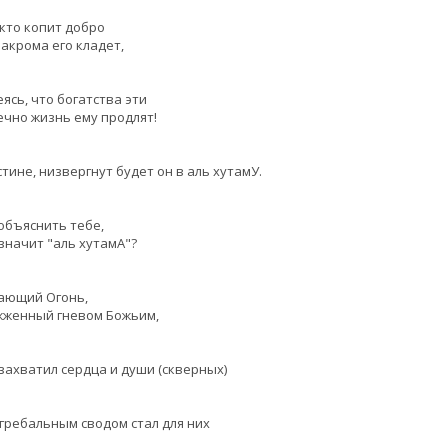
 кто копит добро
закрома его кладет,
ясь, что богатства эти
чно жизнь ему продлят!
тине, низвергнут будет он в аль хутамУ.
объяснить тебе,
значит "аль хутамА"?
ающий Огонь,
жженный гневом Божьим,
захватил сердца и души (скверных)
гребальным сводом стал для них