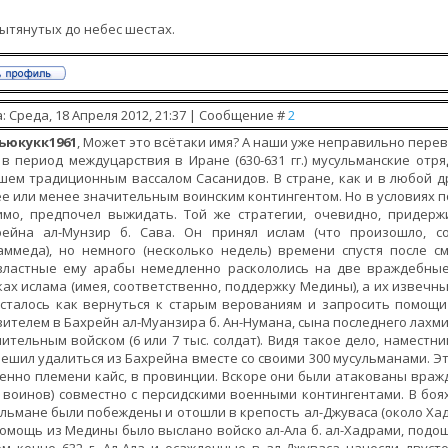
ытянутых до небес шестах.
: Среда, 18 Апреля 2012, 21:37 | Сообщение #
2
ьюкукк1961
, Может это всётаки имя? А наши уже неправильно переве
в период междуцарствия в Иране (630-631 гг.) мусульманские отр
ем традиционным вассалом Сасанидов. В стране, как и в любой д
е или менее значительным воинским контингентом. Но в условиях п
имо, предпочел выжидать. Той же стратегии, очевидно, придерж
рейна ал-Мунзир б. Сава. Он принял ислам (что произошло, с
ммеда), но немного (несколько недель) времени спустя после сме
властные ему арабы немедленно раскололись на две враждебные 
ах ислама (имея, соответственно, поддержку Медины), а их извечны
осталось как вернуться к старым верованиям и запросить помощи
ителем в Бахрейн ал-Муанзира б. Ан-Нумана, сына последнего лахми
ительным войском (6 или 7 тыс. солдат). Видя такое дело, наместн
ешил удалиться из Бахрейна вместе со своими 300 мусульманами. Э
енно племени кайс, в провинции. Вскоре они были атакованы вра
 воинов) совместно с персидскими военными контингентами. В боях
льмане были побеждены и отошли в крепость ал-Джуваса (около Хад
омощь из Медины было выслано войско ал-Ала б. ал-Хадрами, подо