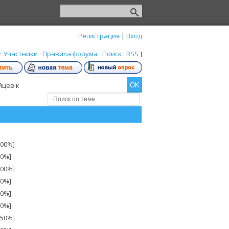
Регистрация
|
Вход
·
Участники
·
Правила форума
·
Поиск
·
RSS
]
йцев к
.00%]
00%]
.00%]
00%]
00%]
00%]
.50%]