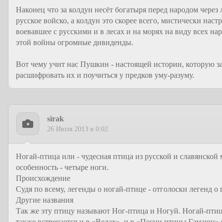
Наконец что за колдун несёт богатыря перед народом через л
русское войско, а колдун это скорее всего, мистически наст
воевавшее с русскими и в лесах и на морях на виду всех на
этой войны огромные дивиденды.
Вот чему учит нас Пушкин - настоящей истории, которую з
расшифровать их и поучиться у предков уму-разуму.
sirak
26 Июля 2013 в 0:02
Ногай-птица или - чудесная птица из русской и славянской
особенность - четыре ноги.
Происхождение
Судя по всему, легенды о ногай-птице - отголоски легенд о
Другие названия
Так же эту птицу называют Ног-птица и Ногуй. Ногай-птиц
также встречается и в «Ведах», и в «Песни птицы Гамаюн»