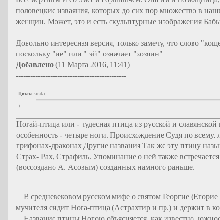
половецкие изваяния, которых до сих пор множество в наш
женщин. Может, это и есть скульптурные изображения Бабы Я
Довольно интересная версия, только замечу, что слово "кощ
поскольку "ие" или "-эй" означает "хозяин"
Добавлено
(11 Марта 2016, 11:41)
---------------------------------------------
Цитата
sirak
(
)
Ногай-птица или - чудесная птица из русской и славянской
особенность - четыре ноги. Происхождение
Судя по всему, 
грифонах-драконах
Другие названия
Так же эту птицу наз
Страх- Рах, Страфиль. Упоминание о ней также встречаетс
(воссоздано А. Асовым) созданных намного раньше.
В средневековом русском мифе о святом Георгие (Егорие 
мучителя сидит Нога-птица (Астрахтир и пр.) и держит в ко
Название птицы Ногою объясняется, как известно, южносл