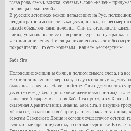
глава рода, семьи, войска, кочевья. Слово «кащей» придум
половецкое «кошевой».
В русских летописях вожди нападавших на Русь половецки
неоднократно именовались кащеями, правда, не бессмертн
князей объявляли сами половцы. Они изготавливали каме
воина, устанавливали ее на вершине кургана и устраивали 
жертвоприношения. Половцы поклонялись своим бессмерт
покровителям - то есть кошевым - Кащеям Бессмертным.
Баба-Яга
Половецкие женщины были, в полном смысле слова, на все 
жертвоприношения совершали, и еду готовили, и одежду шил
было, возглавляли свой кош в битве. Они с детства лихо уп
уж котел всегда был при главной жене вождя, потому что т
кошевого (недаром в сказках Баба Яга приходится Кащею Б
сказочная Хранительница Знания, Баба Яга, в избушке-гроб
мёртвых», из которого всё произрастает-рождается заново,
берегам Северского Донца и сегодня существуют остатки та
реликтовые (древние) сосны, и светлые березняки.В сказка
Бессмертным и со Змеем Горынычем. Она им и помощница, и