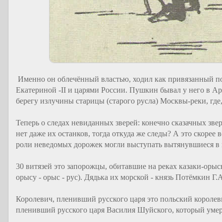
Именно он облечённый властью, ходил как привязанный по
Екатериной -II и царями России. Пушкин бывал у него в Арх
берегу излучины старицы (старого русла) Москвы-реки, где,
Теперь о следах невиданных зверей: конечно сказачных зве
нет даже их останков, тогда откуда же следы? А это скорее 
роли неведомых дорожек могли выступать вытянувшиеся в 
30 витязей это запорожцы, обитавшие на реках казаки-орысы 
орысу - орыс - рус). Дядька их морской - князь Потёмкин Г
Королевич, пленивший русского царя это польский короле
пленивший русского царя Василия Шуйского, который умер 