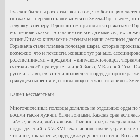
Русские былины рассказывают о том, что богатырям частень
сказках мы нередко сталкиваемся со Змеем-Горынычем, кот
девушку в пещеру. Герою потом приходится сражаться с Гор
волшебные сказки - это далеко не всегда вымысел, их сюж
жизни.Кимако-кипчакские легенды и наши летописи дают о
Горыныча стали племена половцев-шары, которые проживали
возможно, что и печенеги, жившие тут раньше, ассоциирова
родственниками – предками! - кипчаков-половцев, тюрками, 
считали своей прародительницей Змею, У Которой Семь Гол
русичи, - завидев в степи половецкую орду, дозорные разж
грядущем нашествии, и тогда люди в ужасе говорили:- Змей-
Кащей Бессмертный
Многочисленные половцы делились на отдельные орды по тр
восьми тысяч мужчин были воинами. Каждая орда делилась
либо куренями, либо кошами. Именно эти унаследованные 
подразделений в XV-XVI веках использовали украинские ка
что иное, как кочевье, орду, движущуюся по степи. Во главе