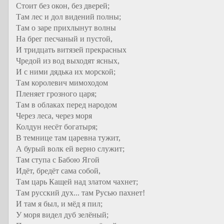
Стоит без окон, без дверей;
Там лес и дол видений полны;
Там о заре прихлынут волны
На брег песчаный и пустой,
И тридцать витязей прекрасных
Чредой из вод выходят ясных,
И с ними дядька их морской;
Там королевич мимоходом
Пленяет грозного царя;
Там в облаках перед народом
Через леса, через моря
Колдун несёт богатыря;
В темнице там царевна тужит,
А бурый волк ей верно служит;
Там ступа с Бабою Ягой
Идёт, бредёт сама собой,
Там царь Кащей над златом чахнет;
Там русский дух... там Русью пахнет!
И там я был, и мёд я пил;
У моря видел дуб зелёный;