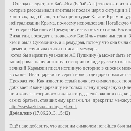
Отсюда следует, что Баба-Яга (Бабай-Ага) это кто-то из 
которые рассказывали агентам и послам царя о ситуации в
ханствах, надо было, чтобы при штурме Казани Крым не уда
нейтрализации Крыма, по-моему использовали Ногайскую О
А теперь о Василисе Премудрой: известно, что слово Васил
Византии, восходит к тюркскому Бас Иль - глава империи. 
кем и была Суюмбийке, а Премудрая, потому что она была 
времени, сочиняла стихи и писала мемуары.
хотел бы выразить уважение АС Пушкину (а может быть это 
зашифровал нашу истинную историю в виде русских сказок
великий Карамзин писал истинную историю в сносках мел
в сказке "Иван царевич и серый волк", где царю помогает с
Прекрасную. Как известно серый волк это символ всех тюрк
добывает Ивану царевичу не только Елену прекрасную (Еле
но и коня златогривого и жар-птицу, да ещё оживил его, ког
самих братьев, ставших ему врагами, т.е. прекратил междо
http://vseskazki.su/narodny....yi-volk
Добавлено
(17.06.2013, 15:42)
---------------------------------------------
Ещё надо добавить, что древним символом ногайцев был зме