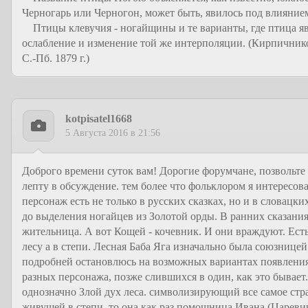
Черногарь или Черногон, может быть, явилось под влияние
Птицы клевучия - ногайщины и те варианты, где птица явл
ослабление и изменение той же интерполяции. (Кирпичник
С.-Пб. 1879 г.)
kotpisatel1668
5 Августа 2016 в 21:56
Доброго времени суток вам! Дорогие форумчане, позвольте
лепту в обсуждение. тем более что фольклором я интересова
персонаж есть не только в русских сказках, но и в словацки
до выделения ногайцев из Золотой орды. В ранних сказаниях
жительница. А вот Кощей - кочевник. И они враждуют. Есть
лесу а в степи. Лесная Баба Яга изначально была союзнице
подробней остановлюсь на возможных вариантах появления 
разных персонажа, позже слившихся в один, как это бывает.
однозначно Злой дух леса. символизирующий все самое стра
живущей в степи, то она как раз помощница Ивана (Царевича