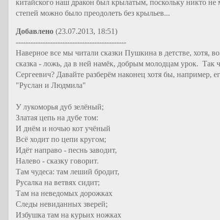
китайского наш дракон был крылатым, поскольку никто не м
степей можно было преодолеть без крыльев...
Добавлено
(23.07.2013, 18:51)
---------------------------------------------
Наверное все мы читали сказки Пушкина в детстве, хотя, в
сказка - ложь, да в ней намёк, добрым молодцам урок. Так
Сергеевич? Давайте разберём наконец хотя бы, например, 
"Руслан и Людмила"
У лукоморья дуб зелёный;
Златая цепь на дубе том:
И днём и ночью кот учёный
Всё ходит по цепи кругом;
Идёт направо - песнь заводит,
Налево - сказку говорит.
Там чудеса: там леший бродит,
Русалка на ветвях сидит;
Там на неведомых дорожках
Следы невиданных зверей;
Избушка там на курьих ножках