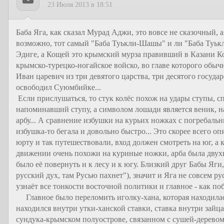
23 Июля 2013 в 18:51
Баба Яга, как сказал Мурад Аджи, это вовсе не сказочный, 
возможно, тот самый "Баба Туькли-Шашы" и ли "Баба Туькл
Эдиге, а Кощей это крымский мурза правивший в Казани К
крымско-турецко-ногайское войско, во главе которого обыч
Иван царевич из три девятого царства, три десятого госуда
освободил Суюмбийке...
Если прислушаться, то стук колёс похож на удары ступы, с
напоминавший ступу, а символом лошади является веник, на
арбу... А сравнение избушки на курьих ножках с погребаль
избушка-то бегала и довольно быстро... Это скорее всего о
юрту и так путешествовали, вход должен смотреть на юг, а
движении очень похожи на куриные ножки, арба была двухк
было её повернуть и к лесу и к югу. Близкий друг Бабы Яги
русский дух, там Русью пахнет"), значит и Яга не совсем р
узнаёт все тонкости восточной политики и главное - как по
Главное было переломить иголку-хана, которая находилас
находился внутри утки-ханской ставки, ставка внутри зайца
сундука-крымском полуострове, связанном с сушей-дерево