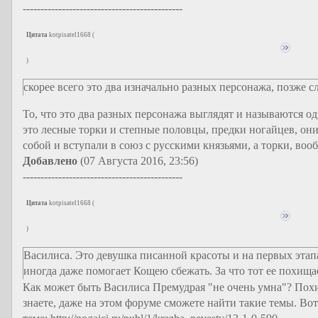
---------------------------------------------
Цитата
kotpisatel1668
(
)
скорее всего это два изначально разных персонажа, позже с
То, что это два разных персонажа выглядят и называются од
это лесные торки и степные половцы, предки ногайцев, они
собой и вступали в союз с русскими князьями, а торки, во
Добавлено
(07 Августа 2016, 23:56)
---------------------------------------------
Цитата
kotpisatel1668
(
)
Василиса. Это девушка писанной красоты и на первых этапа
иногда даже помогает Кощею сбежать. За что тот ее похища
Как может быть Василиса Премудрая "не очень умна"? Похи
знаете, даже на этом форуме сможете найти такие темы. Вот