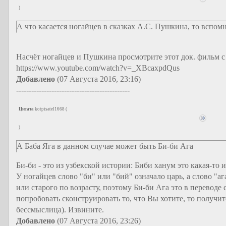
)
А что касается ногайцев в сказках А.С. Пушкина, то вспомн
Насчёт ногайцев и Пушкина просмотрите этот док. фильм с
https://www.youtube.com/watch?v=_XBcaxpdQus
Добавлено
(07 Августа 2016, 23:16)
---------------------------------------------
Цитата
kotpisatel1668
(
)
А Баба Яга в данном случае может быть Би-би Ага
Би-би - это из узбекской истории: Биби ханум это какая-то 
У ногайцев слово "би" или "бий" означало царь, а слово "
или старого по возрасту, поэтому Би-би Ага это в переводе
попробовать сконструировать то, что Вы хотите, то получитс
бессмыслица). Извините.
Добавлено
(07 Августа 2016, 23:26)