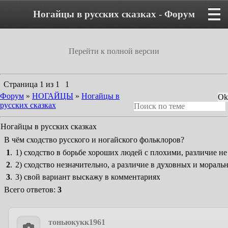
Ногайцы в русских сказках - Форум
Перейти к полной версии
Страница
1
из
1
1
Форум
»
НОГАЙЦЫ
»
Ногайцы в
русских сказках
Ногайцы в русских сказках
В чём сходство русского и ногайского фольклоров?
1
.
1) сходство в борьбе хороших людей с плохими, различие н
2
.
2) сходство незначительно, а различие в духовных и мораль
3
.
3) свой вариант выскажу в комментариях
Всего ответов:
3
тоньюкукк1961