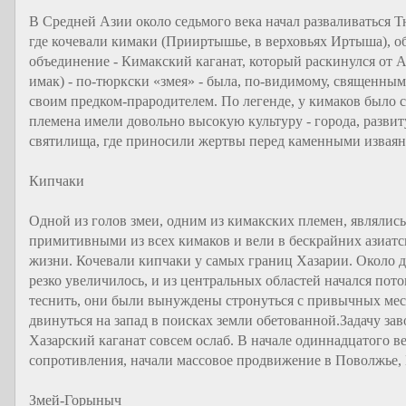
В Средней Азии около седьмого века начал разваливаться Тю
где кочевали кимаки (Прииртышье, в верховьях Иртыша), о
объединение - Кимакский каганат, который раскинулся от А
имак) - по-тюркски «змея» - была, по-видимому, священны
своим предком-прародителем. По легенде, у кимаков было с
племена имели довольно высокую культуру - города, разви
святилища, где приносили жертвы перед каменными извая
Кипчаки
Одной из голов змеи, одним из кимакских племен, являлис
примитивными из всех кимаков и вели в бескрайних азиатс
жизни. Кочевали кипчаки у самых границ Хазарии. Около д
резко увеличилось, и из центральных областей начался пот
теснить, они были вынуждены стронуться с привычных мест
двинуться на запад в поисках земли обетованной.Задачу за
Хазарский каганат совсем ослаб. В начале одиннадцатого ве
сопротивления, начали массовое продвижение в Поволжье,
Змей-Горыныч