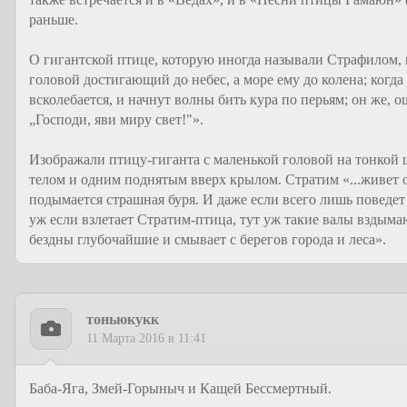
раньше.
О гигантской птице, которую иногда называли Страфилом, п
головой достигающий до небес, а море ему до колена; когда
всколебается, и начнут волны бить кура по перьям; он же, о
„Господи, яви миру свет!"».
Изображали птицу-гиганта с маленькой головой на тонкой
телом и одним поднятым вверх крылом. Стратим «...живет он
подымается страшная буря. И даже если всего лишь поведет
уж если взлетает Стратим-птица, тут уж такие валы вздымаю
бездны глубочайшие и смывает с берегов города и леса».
тоньюкукк
11 Марта 2016 в 11:41
Баба-Яга, Змей-Горыныч и Кащей Бессмертный.