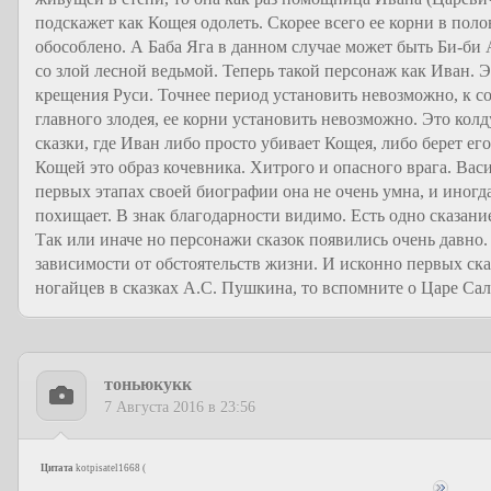
подскажет как Кощея одолеть. Скорее всего ее корни в п
обособлено. А Баба Яга в данном случае может быть Би-би
со злой лесной ведьмой. Теперь такой персонаж как Иван. 
крещения Руси. Точнее период установить невозможно, к с
главного злодея, ее корни установить невозможно. Это колд
сказки, где Иван либо просто убивает Кощея, либо берет ег
Кощей это образ кочевника. Хитрого и опасного врага. Вас
первых этапах своей биографии она не очень умна, и иногда
похищает. В знак благодарности видимо. Есть одно сказани
Так или иначе но персонажи сказок появились очень давно
зависимости от обстоятельств жизни. И исконно первых ска
ногайцев в сказках А.С. Пушкина, то вспомните о Царе Салт
тоньюкукк
7 Августа 2016 в 23:56
Цитата
kotpisatel1668
(