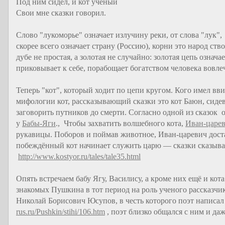
Под ним сидел, и кот учёный
Свои мне сказки говорил.
Слово "лукоморье" означает излучину реки, от слова "лук",
скорее всего означает страну (Россию), корни это народ ств
дубе не простая, а золотая не случайно: золотая цепь означа
приковывает к себе, порабощает богатством человека вовлеч
Теперь "кот", который ходит по цепи кругом. Кого имел вв
мифологии кот, рассказывающий сказки это кот Баюн, сиде
заговорить путников до смерти. Согласно одной из сказок
у
Бабы-Яги
., Чтобы захватить волшебного кота,
Иван-царе
рукавицы. Поборов и поймав животное, Иван-царевич достав
побеждённый кот начинает служить царю — сказки сказыва
http://www.kostyor.ru/tales/tale35.html
Опять встречаем бабу Ягу, Василису, а кроме них ещё и кота
знакомых Пушкина в тот период на роль ученого рассказчик
Николай Борисович Юсупов, в честь которого поэт написал
rus.ru/Pushkin/stihi/106.htm
, поэт близко общался с ним и даж