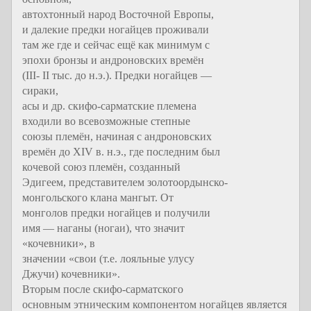
автохтонный народ Восточной Европы,
и далекие предки ногайцев проживали
там же где и сейчас ещё как минимум с
эпохи бронзы и андроновских времён
(III- II тыс. до н.э.). Предки ногайцев —
сираки,
асы и др. скифо-сарматские племена
входили во всевозможные степные
союзы племён, начиная с андроновских
времён до XIV в. н.э., где последним был
кочевой союз племён, созданный
Эдигеем, представителем золотоордынско-
монгольского клана мангыт. От
монголов предки ногайцев и получили
имя — наганы (ногаи), что значит
«кочевники», в
значении «свои (т.е. лояльные улусу
Джучи) кочевники».
Вторым после скифо-сарматского
основным этническим компонентом ногайцев является