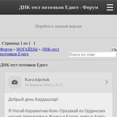
ДНК-тест потомков Едиге - Форум
Перейти к полной версии
Страница
1
из
1
1
Форум
»
НОГАЙЦЫ
»
ДНК-тест
потомков Едиге
ДНК-тест потомков Едиге
Kara-kipchak
18 Февраля 2014 в 20:25
Добрый день Кардашлар!
Я Ногай-Каракипчак-Кояс-Оразакай из Ординских
ногаев (междуречье Жаика и Едиля, живу в Алма-