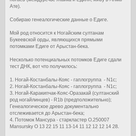
Ате).
Собираю генеалогические данные о Едиге.
Мой род относится к Ногайским султанам
Букеевской орды, являющихся прямыми
потомками Едиге от Арыстан-бека.
Несколько потенциальных потомков Едиге сдали
тест ДНК, вот что получилось:
1. Ногай-Костанбалы-Кояс - гаплогруппа - N1c;
2. Ногай-Костанбалы-Кояс - гаплогруппа - N1c;
3. Ногай-Каракипчак-Кояс-Оразакай (султанский
род ногайлинцев) - R1b (предположительно);
Генеалогическое древо документально
отслеживается до Арыстан-бека;
4. Потомок Мансура - старкластер О.250007
Mansursky O 13 22 15 11 13-14 11 12 12 12 14 28.