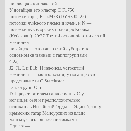
половецко- кипчакский.
У ногайцев это кластер С-F1756 —
потомки сары, R1b-M73 (DYS390=22) —
потомки чуйского племени куми, и N —
потомки лукоморских половцев Кобяка
(Кубековы). 20:37 Третий основной этнический
компонент
ногайцев — это кавказский субстрат, в
основном связанный с гаплогруппами
G2a,
J2, J1, L и E1b. И наконец, четвертый
компонент — монгольский, у ногайцев это
представители C Starcluster,
гаплогрупп O и
D. Представителем гаплогруппы О у
ногайцев был и предположительно
основатель Ногайской Орды — Эдигей, т.к. у
крымских татар Мансурских из клана
мангыт, считающихся потомками
Эдигея —