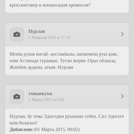
кроссинговер и коньюгация хромосом?
Нурлан
1 Февраля 2015 в 17:35
Менің руым ноғай- қостаңбалы, шешемнің руы қояс,
өзім Астанада турамын. Туған жерім- Орал облысы,
Жәнібек ауданы, атым- Нурлан
тоньюкукк
1 Марта 2015 в 0:02
Нурлан, бу тема Эдигедин руыннан себеп. Сиз Эдигеге
ким боласыз?
Добавлено
(01 Марта 2015, 00:02)