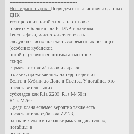
---------------------------------------------
Ногайдынъ тырихы
Подведём итоги: исходя из данных
ДНК-
тестирования ногайских гаплотипов с
проекта «Soraman» на FTDNA и данным
Генографика, можно констатировать
следующее: основная часть современных ногайцев
(особенно кубанские
ногайцы) являются потомками местных
скифо-
сарматских племён асов и сираков —
издавна, проживающих на территории от
Волги и Кубани до Дона и Днепра. У ногайцев это
представители таких
субкладов как R1a-Z280, R1a-M458 и
R1b- M269.
Среди клана еслемес вероятно также есть
представители субклада Z2123,
близкие к еланским башкирам. Следовательно,
ногайцы, в
основном,