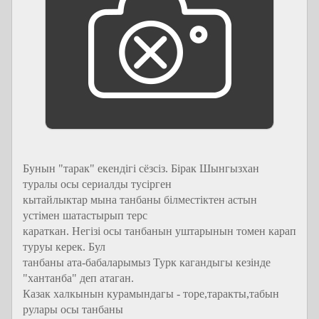
Бунын "тарак" екендiгi сёзсiз. Бiрак Шынгызхан
туралы осы сериалды тусiрген
кытайлыктар мына танбаны бiлместiктен астын
устiмен шатастырып терс
караткан. Негiзi осы танбанын уштарынын томен карап
туруы керек. Бул
танбаны ата-бабаларымыз Турк кагандыгы кезiнде
"хантанба" деп атаган.
Казак халкынын курамындагы - торе,таракты,табын
рулары осы танбаны