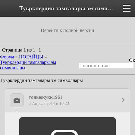
Туьрклердин тамгалары эм символлары - Форум
Перейти к полной версии
Страница
1
из
1
1
Форум
»
НОГАЙЦЫ
»
Туьрклердин тамгалары эм
символлары
Туьрклердин тамгалары эм символлары
тоньюкукк1961
6 Апреля 2014 в 10:23