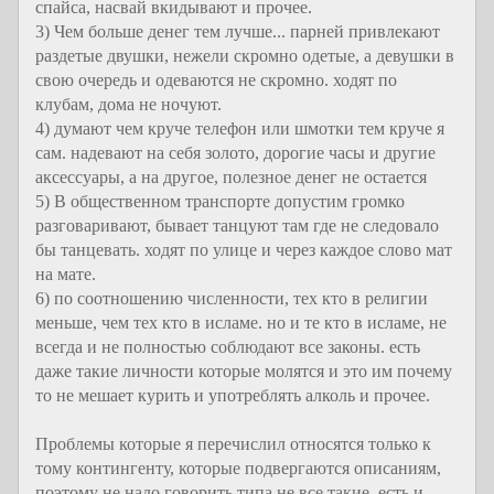
спайса, насвай вкидывают и прочее.
3) Чем больше денег тем лучше... парней привлекают
раздетые двушки, нежели скромно одетые, а девушки в
свою очередь и одеваются не скромно. ходят по
клубам, дома не ночуют.
4) думают чем круче телефон или шмотки тем круче я
сам. надевают на себя золото, дорогие часы и другие
аксессуары, а на другое, полезное денег не остается
5) В общественном транспорте допустим громко
разговаривают, бывает танцуют там где не следовало
бы танцевать. ходят по улице и через каждое слово мат
на мате.
6) по соотношению численности, тех кто в религии
меньше, чем тех кто в исламе. но и те кто в исламе, не
всегда и не полностью соблюдают все законы. есть
даже такие личности которые молятся и это им почему
то не мешает курить и употреблять алколь и прочее.
Проблемы которые я перечислил относятся только к
тому контингенту, которые подвергаются описаниям,
поэтому не надо говорить типа не все такие, есть и