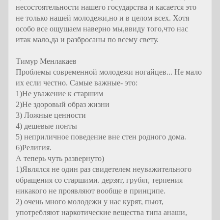
несостоятельности нашего государства и касается это
не только нашей молодежи,но и в целом всех. Хотя
особо все ощущаем наверно мы,ввиду того,что нас
итак мало,да и разбросаны по всему свету.
Тимур Менлакаев
Проблемы современной молодежи ногайцев... Не мало
их если честно. Самые важные- это:
1)Не уважение к старшим
2)Не здоровый образ жизни
3) Ложные ценности
4) дешевые понты
5) неприличное поведение вне стен родного дома.
6)Религия.
А теперь чуть развернуто)
1)Являлся не один раз свидетелем неуважительного
обращения со старшими. дерзят, грубят, терпения
никакого не проявляют вообще в принципе.
2) очень много молодежи у нас курят, пьют,
употребляют наркотические вещества типа анаши,