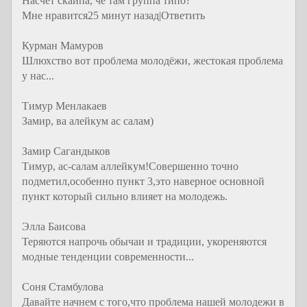
Насчёт скайпа, че там группа типо?
Мне нравится25 минут назад|Ответить
Курман Мамуров
Шлюхство вот проблема молодёжи, жестокая проблема
у нас...
Тимур Менлакаев
Замир, ва алейкум ас салам)
Замир Сагандыков
Тимур, ас-салам аллейкум!Совершенно точно
подметил,особенно пункт 3,это наверное основной
пункт который сильно влияет на молодежь.
Элла Баисова
Теряются напрочь обычаи и традиции, укореняются
модные тенденции современности...
Соня Стамбулова
Давайте начнем с того,что проблема нашей молодежи в