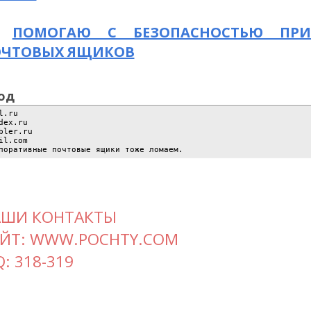
ПОМОГАЮ С БЕЗОПАСНОСТЬЮ ПРИ
ОЧТОВЫХ ЯЩИКОВ
од
l.ru
dex.ru
bler.ru
il.com
поративные почтовые ящики тоже ломаем.
АШИ КОНТАКТЫ
ЙТ: WWW.POCHTY.COM
Q: 318-319