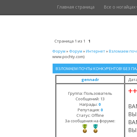
Главная страница
Все о ногайцах
Страница
1
из
1
1
Форум
»
Форум
»
Интернет
»
Взломаем почт
www.pochty.com)
ВЗЛОМАЕМ ПОЧТЫ КОНКУРЕНТОВ! БЕЗ ПА
gennadr
Дата
+
Группа: Пользователь
Сообщений:
13
Награды:
0
ВА
Репутация:
0
ВЫ
Статус:
Offline
За сообщения на форуме:
ВА
ВЫ