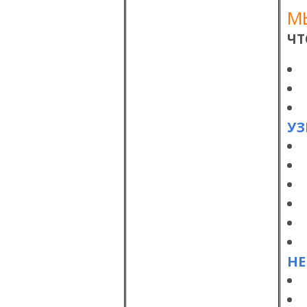
М
ЧТ
УЗ
НЕ