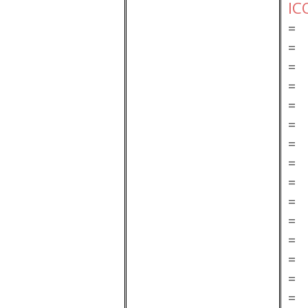
IC
=
=
=
=
=
=
=
=
=
=
=
=
=
=
=