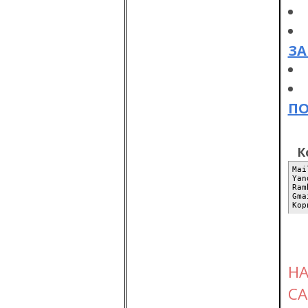
ЗА
П
К
Mai
Yan
Ram
Gma
Кор
Н
СА