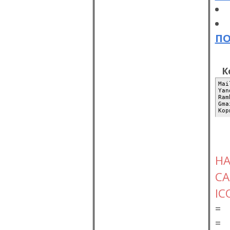
П
К
Mai
Yan
Ram
Gma
Кор
Н
СА
IC
=
=