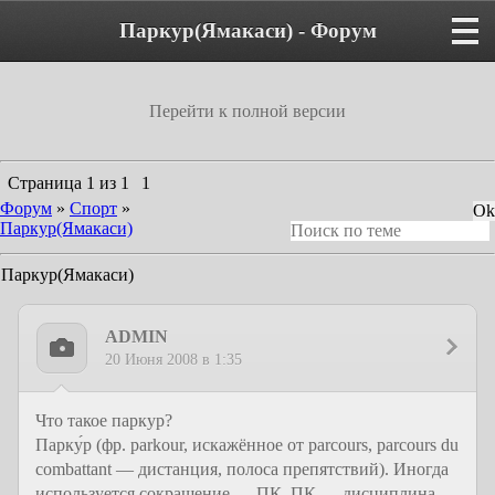
Паркур(Ямакаси) - Форум
Перейти к полной версии
Страница
1
из
1
1
Форум
»
Спорт
»
Паркур(Ямакаси)
Паркур(Ямакаси)
ADMIN
20 Июня 2008 в 1:35
Что такое паркур?
Парку́р (фр. parkour, искажённое от parcours, parcours du
combattant — дистанция, полоса препятствий). Иногда
используется сокращение — ПК. ПК — дисциплина,