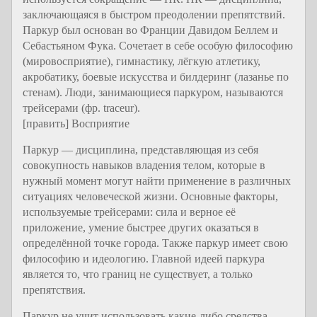
заключающаяся в быстром преодолении препятствий.
Паркур был основан во Франции Давидом Беллем и
Себастьяном Фука. Сочетает в себе особую философию
(мировосприятие), гимнастику, лёгкую атлетику,
акробатику, боевые искусства и билдеринг (лазанье по
стенам). Люди, занимающиеся паркуром, называются
трейсерами (фр. traceur).
[править] Восприятие
Паркур — дисциплина, представляющая из себя
совокупность навыков владения телом, которые в
нужный момент могут найти применение в различных
ситуациях человеческой жизни. Основные факторы,
используемые трейсерами: сила и верное её
приложение, умение быстрее других оказаться в
определённой точке города. Также паркур имеет свою
философию и идеологию. Главной идеей паркура
является то, что границ не существует, а только
препятствия.
Паркур не учит использовать какие-либо средства,