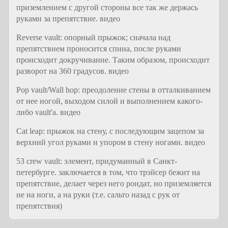
приземлением с другой стороны все так же держась
руками за препятствие. видео
Reverse vault: опорный прыжок; сначала над
препятствием проносится спина, после руками
происходит докручивание. Таким образом, происходит
разворот на 360 градусов. видео
Pop vault/Wall hop: преодоление стены в отталкиванием
от нее ногой, выходом силой и выполнением какого-
либо vault'a. видео
Cat leap: прыжок на стену, с последующим зацепом за
верхний угол руками и упором в стену ногами. видео
53 crew vault: элемент, придуманный в Санкт-
петербурге. заключается в том, что трэйсер бежит на
препятствие, делает через него рондат, но приземляется
не на ноги, а на руки (т.е. сальто назад с рук от
препятствия)