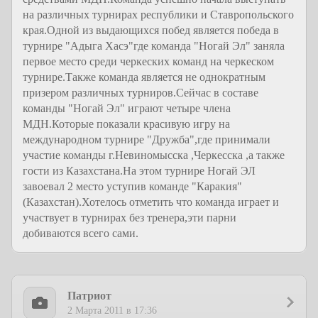
на различных турнирах республики и Ставропольского
края.Одной из выдающихся побед является победа в
турнире "Адыга Хасэ"где команда "Ногай Эл" заняла
первое место среди черкеских команд на черкеском
турнире.Также команда является не однократным
призером различных турниров.Сейчас в составе
команды "Ногай Эл" играют четыре члена
МДН.Которые показали красивую игру на
международном турнире "Дружба",где принимали
участие команды г.Невиномысска ,Черкесска ,а также
гости из Казахстана.На этом турнире Ногай ЭЛ
завоевал 2 место уступив команде "Каракия"
(Казахстан).Хотелось отметить что команда играет и
участвует в турнирах без тренера,эти парни
добиваются всего сами.
Патриот
2 Марта 2011 в 17:36