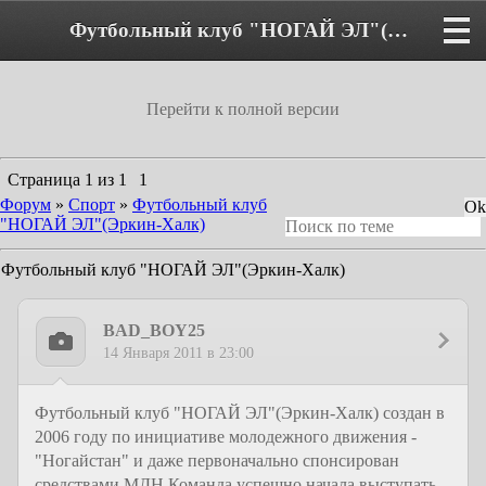
Футбольный клуб "НОГАЙ ЭЛ"(Эркин-Халк) - Форум
Перейти к полной версии
Страница
1
из
1
1
Форум
»
Спорт
»
Футбольный клуб
"НОГАЙ ЭЛ"(Эркин-Халк)
Футбольный клуб "НОГАЙ ЭЛ"(Эркин-Халк)
BAD_BOY25
14 Января 2011 в 23:00
Футбольный клуб "НОГАЙ ЭЛ"(Эркин-Халк) создан в
2006 году по инициативе молодежного движения -
"Ногайстан" и даже первоначально спонсирован
средствами МДН.Команда успешно начала выступать