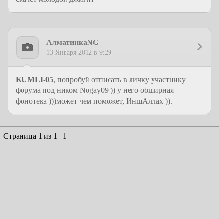
АлматинкаNG
13 Января 2012 в 9:29
KUMLI-05
, попробуй отписать в личку участнику
форума под ником Nogay09 )) у него обширная
фонотека )))может чем поможет, ИншАллах )).
Страница
1
из
1
1