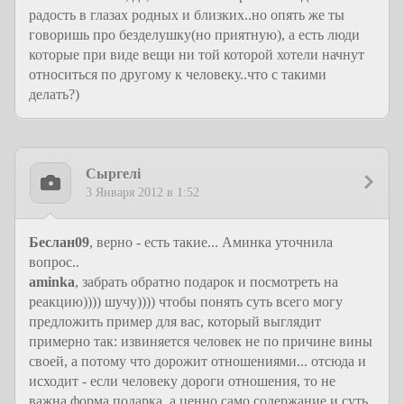
радость в глазах родных и близких..но опять же ты
говоришь про безделушку(но приятную), а есть люди
которые при виде вещи ни той которой хотели начнут
относиться по другому к человеку..что с такими
делать?)
Сыргелi
3 Января 2012 в 1:52
Беслан09
, верно - есть такие... Аминка уточнила
вопрос..
aminka
, забрать обратно подарок и посмотреть на
реакцию)))) шучу)))) чтобы понять суть всего могу
предложить пример для вас, который выглядит
примерно так: извиняется человек не по причине вины
своей, а потому что дорожит отношениями... отсюда и
исходит - если человеку дороги отношения, то не
важна форма подарка, а ценно само содержание и суть