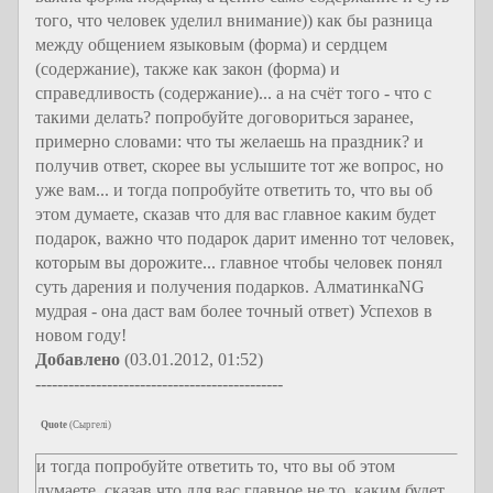
того, что человек уделил внимание)) как бы разница
между общением языковым (форма) и сердцем
(содержание), также как закон (форма) и
справедливость (содержание)... а на счёт того - что с
такими делать? попробуйте договориться заранее,
примерно словами: что ты желаешь на праздник? и
получив ответ, скорее вы услышите тот же вопрос, но
уже вам... и тогда попробуйте ответить то, что вы об
этом думаете, сказав что для вас главное каким будет
подарок, важно что подарок дарит именно тот человек,
которым вы дорожите... главное чтобы человек понял
суть дарения и получения подарков. АлматинкаNG
мудрая - она даст вам более точный ответ) Успехов в
новом году!
Добавлено
(03.01.2012, 01:52)
---------------------------------------------
Quote
(
Сыргелi
)
и тогда попробуйте ответить то, что вы об этом
думаете, сказав что для вас главное не то, каким будет