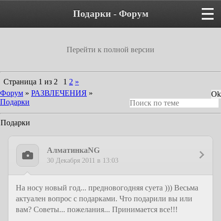
Подарки - Форум
Перейти к полной версии
Страница
1
из
2
1
2
»
Форум
»
РАЗВЛЕЧЕНИЯ
»
Подарки
Подарки
АлматинкаNG
30 Декабря 2011 в 13:03
На носу новый год... предновогодняя суета ))) Весьма
актуален вопрос с подарками. Что подарили вы или
вам? Советы... пожелания... Принимается все!!!