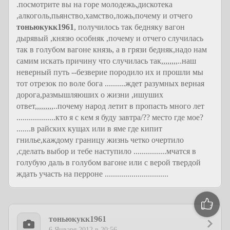
.посмотрите вы на горе молодежь,дискотека
,алкоголь,пьянство,хамство,ложь,почему и отчего
тоньюкукк1961
, получилось так бедняку вагон
дырявый ,князю особняк ,почему и отчего случилась
так в голубом вагоне князь, а в грязи бедняк,надо нам
самим искать причину что случилась так,,,,,,,,..наш
неверный путь --безверие породило их и прошли мы
тот отрезок по воле бога ..........ждет разумных верная
дорога,размышляюших о жизни ,ишуших
ответ,,,,,,,,,..почему народ летит в пропасть много лет
...................кто я с кем я буду завтра/?? место где мое?
.......в райских кущах или в яме где кипит
гнилье,каждому границу жизнь четко очертило
,сделать выбор и тебе наступило ................мчатся в
голубую даль в голубом вагоне или с верой твердой
ждать участь на перроне ...............................
тоньюкукк1961
6 Января 2012 в 20:56