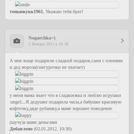
тоньюкукк1961
, Уважаю тебя брат!
Nogaechka=)
2 Января 2012 в 10:30
А мне ваще подарили сладкий подарок,сани с оленями
и дед мороза(снегурочки не хватает)
у меня мама знает что я сладкоежка и люблю игрушки
:angel:...Я дедушке подарила часы,а бабушке красивую
кофточку,дяде рубашку,а маме хорошее поведение
(шучу)а маме деньгами
Добавлено
(02.01.2012, 10:30)