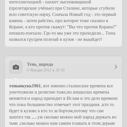
интеллигенцией - пахнет лысенковщиной
(пролетарские учёные) при Сталине, которые сгубили
всю советскую науку. Сначала Новый год - это первый
камень - затем рабство, про которое тоже сказано в
Коране, а кто против скажут: "Вы что против Корана?"
ипошло-поехало. Где-то мы уже это проходили... Типа
назвался груздем полезай в кузов - не выыйдет!
Тень_народа
6 Января 2012 в 20:10
тоньюкукк1961
, вот именно сталинские времена все
уничтожили и религию тоже,но иншаллах времена
меняется и народ приходит в Ислам и это дело времени
что пока большинство отмечает этот праздник ,кто то
будет в кузове а кто то за бортом,потому что сам
захотел так ,....уж сколько можно мой народ держать во
тьме ,сколько можно нам самим плавать в этом дерьме