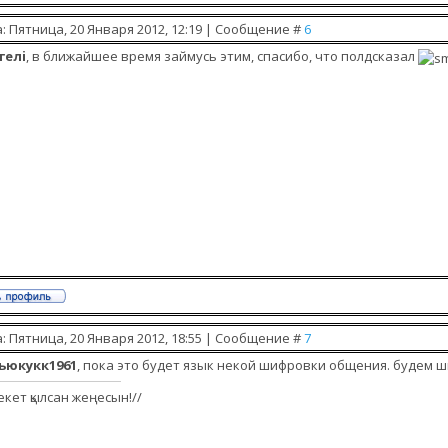
: Пятница, 20 Января 2012, 12:19 | Сообщение #
6
гелi
, в ближайшее время займусь этим, спасибо, что полдсказал
: Пятница, 20 Января 2012, 18:55 | Сообщение #
7
ьюкукк1961
, пока это будет язык некой шифровки общения. будем шифр
екет қылсан жеңесын!//