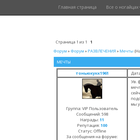
Главная страница
Все о ногайцах
Страница
1
из
1
1
Форум
»
Форум
»
РАЗВЛЕЧЕНИЯ
»
Мечты
(Н
МЕЧТЫ
тоньюкукк1961
Дата
Ув. 
мечт
сейч
подо
мы у
Группа: VIP Пользователь
Сообщений:
598
Награды:
11
Репутация:
100
Статус:
Offline
За сообщения на форуме: