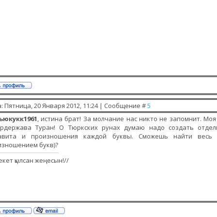
: Пятница, 20 Января 2012, 11:24 | Сообщение #
5
ьюкукк1961
, истина брат! За молчание нас никто не запомнит. Мо
ердержава Туран! О Тюркских рунах думаю надо создать отде
авита и произношения каждой буквы. Сможешь найти весь а
изношением букв)?
екет қылсан жеңесын!//