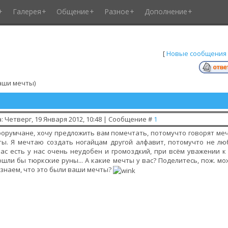
Галерея
Общение
Разное
Дополнение
[
Новые сообщения
аши мечты)
: Четверг, 19 Января 2012, 10:48 | Сообщение #
1
форумчане, хочу предложить вам помечтать, потомучто говорят меч
ы. Я мечтаю создать ногайцам другой алфавит, потомучто не люб
ас есть у нас очень неудобен и громоздкий, при всём уважении 
шли бы тюркские руны... А какие мечты у вас? Поделитесь, пож. мож
знаем, что это были ваши мечты?