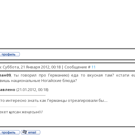
: Суббота, 21 Января 2012, 00:18 | Сообщение #
11
лан09
, ты говорил про Германию) еда то вкусная там? кстати е
овишь национальные Ногайские блюда?
авлено
(21.01.2012, 00:18)
--------------------------------------
то интересно знать как Германцы отреагировали бы....
екет қылсан жеңесын!//