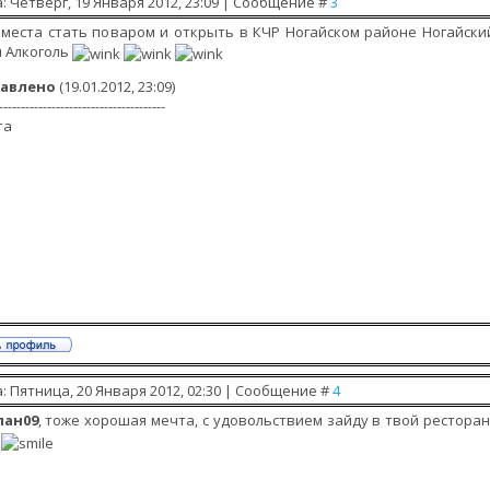
: Четверг, 19 Января 2012, 23:09 | Сообщение #
3
места стать поваром и открыть в КЧР Ногайском районе Ногайский
 Алкоголь
авлено
(19.01.2012, 23:09)
--------------------------------------
та
: Пятница, 20 Января 2012, 02:30 | Сообщение #
4
лан09
, тоже хорошая мечта, с удовольствием зайду в твой рестора
ю