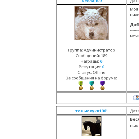
Беслан09
Дата
Моя 
пили
Доб
-------
меч
Группа: Администратор
Сообщений:
189
Награды:
6
Репутация:
0
Статус:
Offline
За сообщения на форуме:
тоньюкукк1961
Дата
Бес
пь