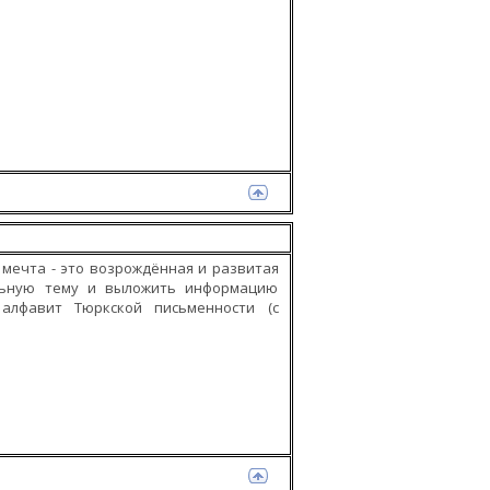
я мечта - это возрождённая и развитая
льную тему и выложить информацию
лфавит Тюркской письменности (с