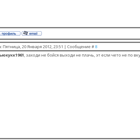
: Пятница, 20 Января 2012, 23:51 | Сообщение #
8
ьюкукк1961
, заходи не бойся выходи не плачь, эт если чето не по вк