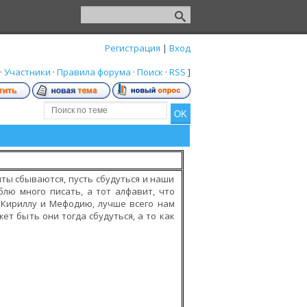
Регистрация
|
Вход
·
Участники
·
Правила форума
·
Поиск
·
RSS
]
ты сбываются, пусть сбудуться и наши
лю много писать, а тот алфавит, что
к Кириллу и Мефодию, лучше всего нам
ет быть они тогда сбудуться, а то как