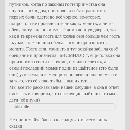
путников, когда по законам гостеприимства она
впустила их в дом, они повели себя странно: во-
первых были одеты во всё чорное, во-вторых,
попросили не произносить никаких молитв, а не то
обещали тут же покинуть её дом хлопнув дверью, так
как в те времена гость для хозяев был больше чем гость
- кунак, то женшина обещала им не произносить
молитв. Гости сели ужинать и тут хозяйка забыла своё
обещание и произнесла "БИСМИЛЛЯ", ещё только она
произносила гости вскочили, и стали исчезать, а в
самый последний момент один из шайтанов (это были
они) успел ударить женщину по щеке и она онемела из-
за того, что её челюсть была вывихнута...
Мы всё это рассказывали нашей бабушке, а она в ответ
смеялась и говорила, что настоящие шайтаны это мы -
дети (её внуки)
Не принимайте близко к сердцу - это всего лишь
сказки