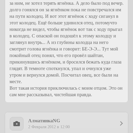
за ним, не хотел терять ягнёнка. А дело было под вечер.
долго гонялся он за ягнёнком пока не повстречался им
на пути колодец. И вот этот ягнёнок с ходу сиганул в
этот колодец. Ещё больше удивился отец, потомучто
никогда не видел, чтобы ягнёнок вот так с ходу прыгал
в колодец. С опаской он подошёл к этому колодцу и
заглянул внутрь... А из глубины колодца на него
смотрит голова ягнёнка и говорит: БЕ-Э-Э... Тут мой
покойный отец понял, что его провёл шайтан,
прикинувшись ягнёнком, и бросился бежать куда глаза
глядят. В темноте споткнулся, упал и очнулся уже
утром и вернулся домой. Посчитал овец, все были на
месте.
Вот такая история приключилась с моим отцом. Это он
сам мне рассказывал, чистейшая правда.
АлматинкаNG
2 Февраля 2012 в 12:00