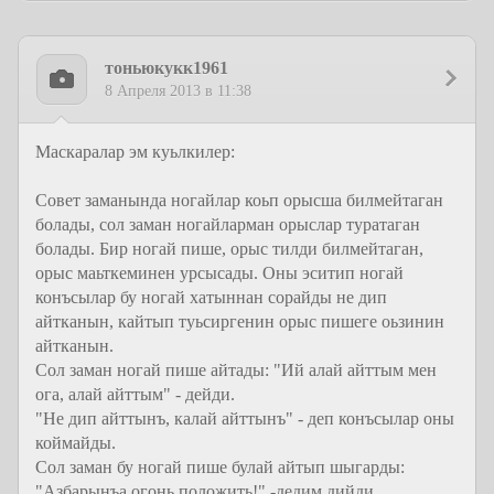
тоньюкукк1961
8 Апреля 2013 в 11:38
Маскаралар эм куьлкилер:
Совет заманында ногайлар коьп орысша билмейтаган
болады, сол заман ногайларман орыслар туратаган
болады. Бир ногай пише, орыс тилди билмейтаган,
орыс маьткеминен урсысады. Оны эситип ногай
конъсылар бу ногай хатыннан сорайды не дип
айтканын, кайтып туьсиргенин орыс пишеге оьзинин
айтканын.
Сол заман ногай пише айтады: "Ий алай айттым мен
ога, алай айттым" - дейди.
"Не дип айттынъ, калай айттынъ" - деп конъсылар оны
коймайды.
Сол заман бу ногай пише булай айтып шыгарды:
"Азбарынъа огонь положить!" -дедим дийди,