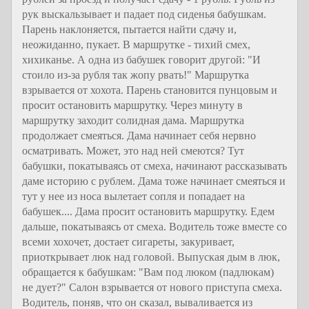
рук выскальзывает и падает под сиденья бабушкам.
Парень наклоняется, пытается найти сдачу и,
неожиданно, пукает. В маршрутке - тихий смех,
хихиканье. А одна из бабушек говорит другой: "И
стоило из-за рубля так жопу рвать!" Маршрутка
взрывается от хохота. Парень становится пунцовым и
просит остановить маршрутку. Через минуту в
маршрутку заходит солидная дама. Маршрутка
продолжает смеяться. Дама начинает себя нервно
осматривать. Может, это над ней смеются? Тут
бабушки, покатываясь от смеха, начинают рассказывать
даме историю с рублем. Дама тоже начинает смеяться и
тут у нее из носа вылетает сопля и попадает на
бабушек.... Дама просит остановить маршрутку. Едем
дальше, покатываясь от смеха. Водитель тоже вместе со
всеми хохочет, достает сигареты, закуривает,
приоткрывает люк над головой. Выпуская дым в люк,
обращается к бабушкам: "Вам под люком (падлюкам)
не дует?" Салон взрывается от нового приступа смеха.
Водитель, поняв, что он сказал, вываливается из