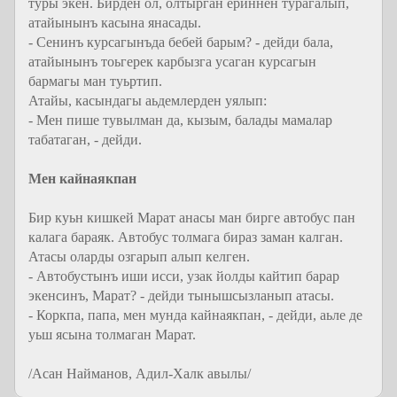
туры экен. Бирден ол, олтырган ериннен турагалып,
атайынынъ касына янасады.
- Сенинъ курсагынъда бебей барым? - дейди бала,
атайынынъ тоьгерек карбызга усаган курсагын
бармагы ман туьртип.
Атайы, касындагы аьдемлерден уялып:
- Мен пише тувылман да, кызым, балады мамалар
табатаган, - дейди.
Мен кайнаякпан
Бир куьн кишкей Марат анасы ман бирге автобус пан
калага бараяк. Автобус толмага бираз заман калган.
Атасы оларды озгарып алып келген.
- Автобустынъ иши исси, узак йолды кайтип барар
экенсинъ, Марат? - дейди тынышсызланып атасы.
- Коркпа, папа, мен мунда кайнаякпан, - дейди, аьле де
уьш ясына толмаган Марат.
/Асан Найманов, Адил-Халк авылы/