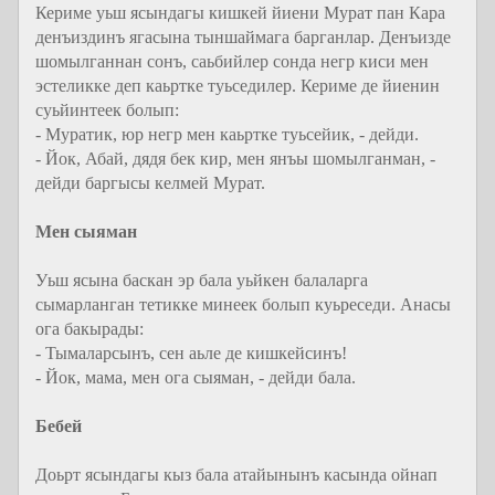
Кериме уьш ясындагы кишкей йиени Мурат пан Кара
денъиздинъ ягасына тыншаймага барганлар. Денъизде
шомылганнан сонъ, саьбийлер сонда негр киси мен
эстеликке деп каьртке туьседилер. Кериме де йиенин
суьйинтеек болып:
- Муратик, юр негр мен каьртке туьсейик, - дейди.
- Йок, Абай, дядя бек кир, мен янъы шомылганман, -
дейди баргысы келмей Мурат.
Мен сыяман
Уьш ясына баскан эр бала уьйкен балаларга
сымарланган тетикке минеек болып куьреседи. Анасы
ога бакырады:
- Тымаларсынъ, сен аьле де кишкейсинъ!
- Йок, мама, мен ога сыяман, - дейди бала.
Бебей
Доьрт ясындагы кыз бала атайынынъ касында ойнап