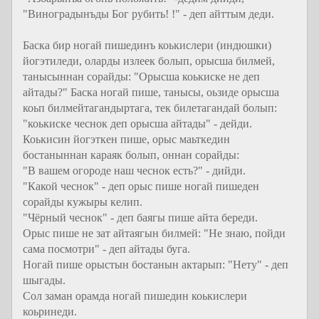
"Виноградынъды Бог рубить! !" - деп айттым деди.
Баска бир ногай пишединъ коькислери (индюшки)
йогэтиледи, оларды излеек болып, орысша билмей,
танысыннан сорайды: "Орысша коькиске не деп
айтады?" Баска ногай пише, танысы, оьзиде орысша
коьп билмейтагандыртага, тек билетагандай болып:
"коькиске чеснок деп орысша айтады" - дейди.
Коькисин йогэткен пише, орыс маьткедин
бостаныннан караяк болып, оннан сорайды:
"В вашем огороде наш чеснок есть?" - дийди.
"Какой чеснок" - деп орыс пише ногай пишеден
сорайды кужыры келип.
"Чёрный чеснок" - деп баягы пише айта береди.
Орыс пише не зат айтаягын билмей: "Не знаю, пойди
сама посмотри" - деп айтады буга.
Ногай пише орыстын бостанын актарып: "Нету" - деп
шыгады.
Сол заман орамда ногай пишедин коькислери
коьринеди.