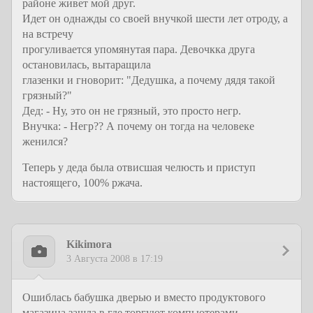
районе живет мой друг.
Идет он однажды со своей внучкой шести лет отроду, а
на встречу
прогуливается упомянутая пара. Девочкка друга
остановилась, вытаращила
глазенки и гноворит: "Дедушка, а почему дядя такой
грязный?"
Дед: - Ну, это он не грязный, это просто негр.
Внучка: - Негр?? А почему он тогда на человеке
женился?
Теперь у деда была отвисшая челюсть и приступ
настоящего, 100% ржача.
Kikimora
3 Августа 2008 в 17:19
Ошиблась бабушка дверью и вместо продуктового
магазина зашла в где торгуют компьютерами.