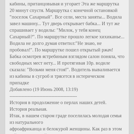
кабины, пританцовывая и угорает Эта же маршрутка
20 минут спустя. Маршрутка с конечной остановкой
"поселок Сахарный". Все сели, места заняты... Водила
завел машину... Тут дверь открывает бабка... И тут же
спрашивает у водилы: "Милок, у тебя конец
Сахарный?". По маршрутке прошло легкое хихиканье...
Водила не долго думая ответил:"Не знаю, не
пробовал!". По маршрутке пошел открытый ржач!
Бабка осмотрев ястребиным взглядом салон поняла, что
свободных мест нету... И протягивая 10р. водиле
сказала: "Возьми меня стоя!". Водитель вываливается
из кабины в сугроб и трясется в истерическом
припадке
Добавлено (19 Июнь 2008, 13:19)
---------------------------------------------
История в продолжение о перлах наших детей.
История реальная.
Итак, в нашем старом граде поселилась молодая семья
из натурального
афроафриканца и белокурой женщины. Как раз в этом