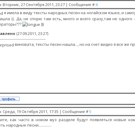
: Вторник, 27 Сентября 2011, 23:27 | Сообщение #
4
я имела в виду тексты народных песен на ногайском языке, и само
ашла ((. Да, не спорю там есть, много и всего сразу,там не одного -
ераторы???
)))
авлено
(27.09.2011, 23:27)
--------------------------------------
виновата, тексты песен нашла..., но на счет видео я все же п
: Среда, 19 Октября 2011, 17:35 | Сообщение #
5
жите, как часто в новом муз разделе будут появляться новые ко
ь народные песни..............