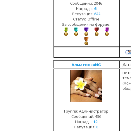
Сообщений:
2046
Награды:
6
Репутация:
622
Статус:
Offline
За сообщения на форуме:
АлматинкаNG
Дата
не п
теме
(мо
обще
Группа: Администратор
Сообщений:
436
Награды:
10
Репутация:
0