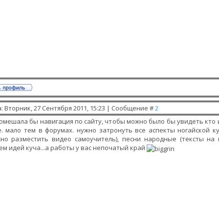
: Вторник, 27 Сентября 2011, 15:23 | Сообщение #
2
омешала бы навигация по сайту, чтобы можно было бы увидеть кто и
. мало тем в форумах. нужно затронуть все аспекты ногайской к
жно разместить видео самоучитель), песни народные (тексты на 
м идей куча...а работы у вас непочатый край