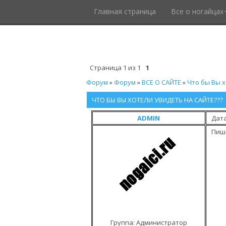
Главная страница
Все о ногайцах
Страница
1
из
1
1
Форум
»
Форум
»
ВСЕ О САЙТЕ
»
Что бы Вы х
ЧТО БЫ ВЫ ХОТЕЛИ УВИДЕТЬ НА САЙТЕ???
ADMIN
Дата
Пиши
Группа: Администратор