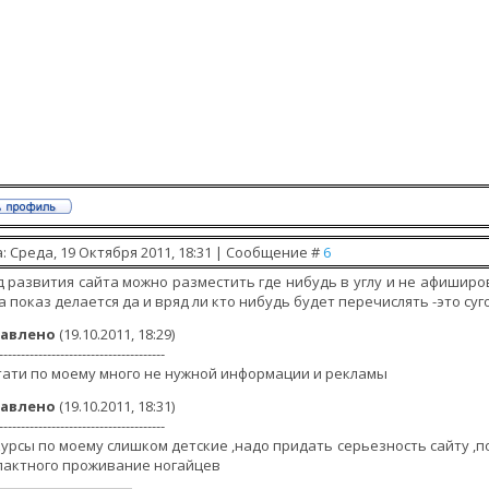
: Среда, 19 Октября 2011, 18:31 | Сообщение #
6
 развития сайта можно разместить где нибудь в углу и не афиширо
а показ делается да и вряд ли кто нибудь будет перечислять -это су
авлено
(19.10.2011, 18:29)
--------------------------------------
тати по моему много не нужной информации и рекламы
авлено
(19.10.2011, 18:31)
--------------------------------------
урсы по моему слишком детские ,надо придать серьезность сайту ,
пактного проживание ногайцев