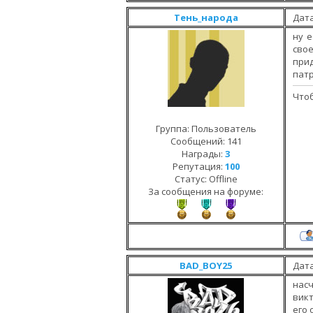
Тень_народа
Дата
ну е
свое
при
патр
Чтоб
Группа: Пользователь
Сообщений:
141
Награды:
3
Репутация:
100
Статус:
Offline
За сообщения на форуме:
BAD_BOY25
Дата
насч
викт
его 