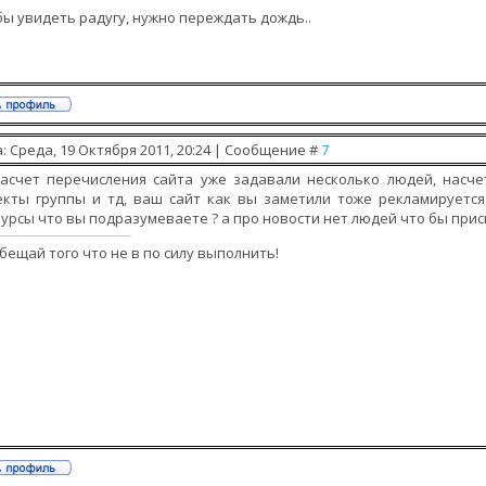
ы увидеть радугу, нужно переждать дождь..
: Среда, 19 Октября 2011, 20:24 | Сообщение #
7
насчет перечисления сайта уже задавали несколько людей, насч
екты группы и тд, ваш сайт как вы заметили тоже рекламируетс
урсы что вы подразумеваете ? а про новости нет людей что бы при
бещай того что не в по силу выполнить!