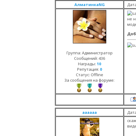
АлматинкаNG
Дата
не н
мод
Доб
-------
Группа: Администратор
Сообщений:
436
Награды:
10
Репутация:
0
Статус:
Offline
За сообщения на форуме:
aaaaaa
Дата
ска
видет