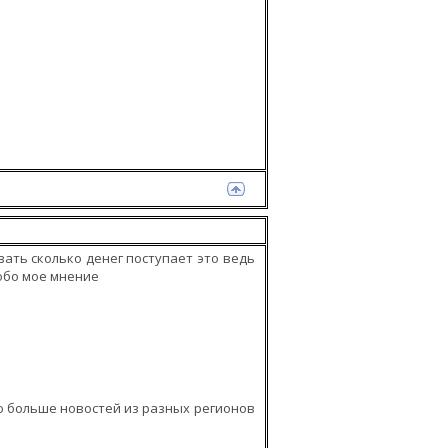
вать сколько денег поступает это ведь
гобо мое мнение
по больше новостей из разных регионов