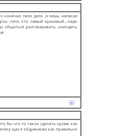
то конечно твое дело ,я лишь написал
сы ,типо кто самый красивый....надо
до общаться разговаривать ,находить
ще
что бы что то такое сделать кроме как
матику щас я обдумываю как правильно