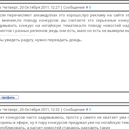
: Четверг, 20 Октября 2011, 12:27 | Сообщение #
8
сли перечисляют алхамдуллах это хорошо,про рекламу на сайте э
 мнение,по поводу конкурсов ,вы считаете это серьезные конкур
думывать конкурс на ногайскую тематика,по поводу новостей на
иотов с разных регионов ,ведь они есть, мало но есть не вымерли е
ы увидеть радугу, нужно переждать дождь..
: Четверг, 20 Октября 2011, 12:32 | Сообщение #
9
ет конкурсов часто задумываюсь, просто у самого не хватает ума 
орины в эфире, ну я пару конкурсов придумал уже на ногайскую те
опубликовать. а насчет новостей стараюсь находить таких