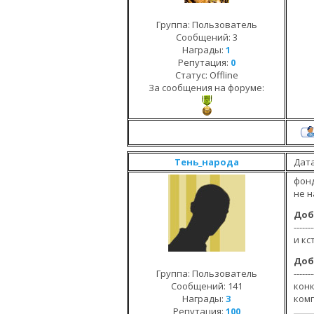
Группа: Пользователь
Сообщений:
3
Награды:
1
Репутация:
0
Статус:
Offline
За сообщения на форуме:
Тень_народа
Дата
фонд
не н
Доб
-------
и кс
Доб
Группа: Пользователь
-------
Сообщений:
141
конк
Награды:
3
ком
Репутация:
100