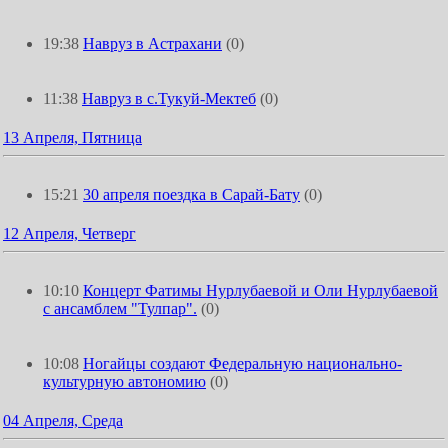
19:38
Навруз в Астрахани
(0)
11:38
Навруз в с.Тукуй-Мектеб
(0)
13 Апреля, Пятница
15:21
30 апреля поездка в Сарай-Бату
(0)
12 Апреля, Четверг
10:10
Концерт Фатимы Нурлубаевой и Оли Нурлубаевой
с ансамблем "Тулпар".
(0)
10:08
Ногайцы создают Федеральную национально-
культурную автономию
(0)
04 Апреля, Среда