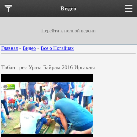
Видео
Перейти к полной версии
Главная
»
Видео
»
Все о Ногайцах
Табан трес Ураза Байрам 2016 Иргаклы