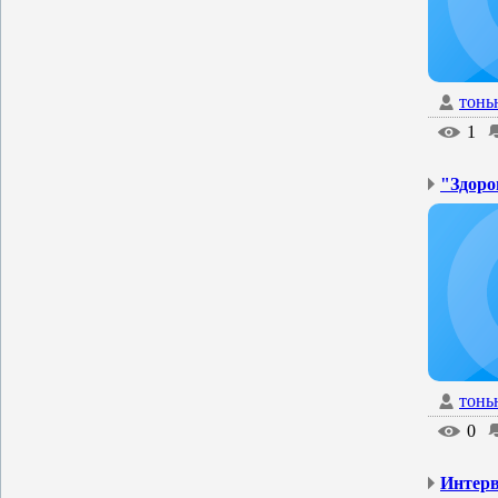
тонь
1
"Здоро
тонь
0