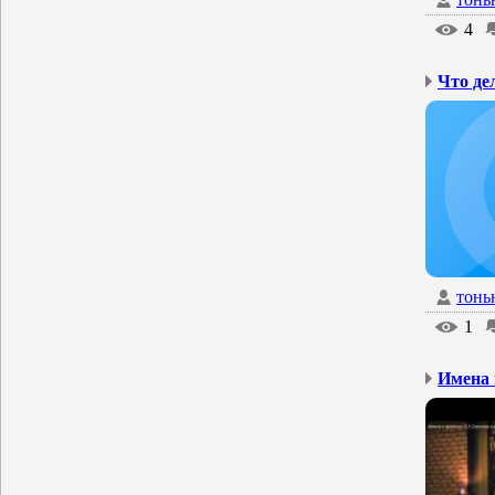
4
Что де
тонь
1
Имена 