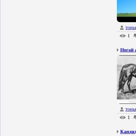
тонь
1
Ногай а
тонь
1
Кандид