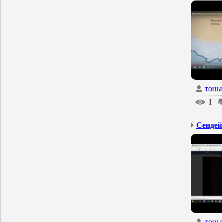
тонь
1
Сендей
тонь