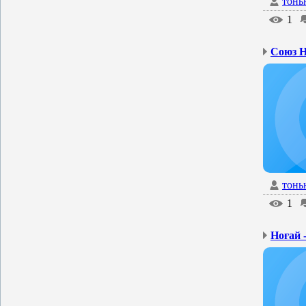
тонь
1
тонь
1
Ноғай -