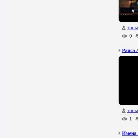
тонь
0
Райса 
тонь
1
Имена 