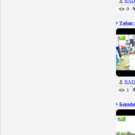
BAD
0
Табан 
BAD
1
Борьба,