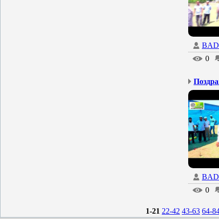
BAD
0
Поздра
BAD
0
1-21
22-42
43-63
64-8