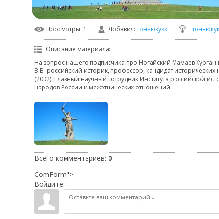
Просмотры
: 1
Добавил
:
тоньюкукк
тоньюкук
Описание материала
:
На вопрос нашего подписчика про Ногайский Мамаев Курган в
В.В.-российский историк, профессор, кандидат исторических н
(2002). Главный научный сотрудник Института российской ис
народов России и межэтнических отношений.
Всего комментариев
:
0
ComForm">
Войдите: