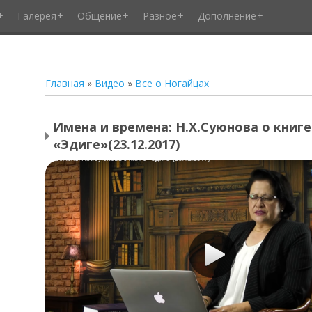
Галерея
Общение
Разное
Дополнение
Главная
»
Видео
»
Все о Ногайцах
Имена и времена: Н.Х.Суюнова о книге
«Эдиге»(23.12.2017)