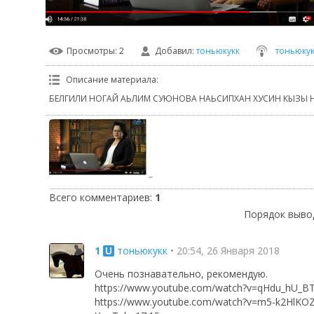
Просмотры
: 2
Добавил
:
тоньюкукк
тоньюкук
Описание материала
:
БЕЛГИЛИ НОГАЙ АЬЛИМ СУЮНОВА НАЬСИПХАН ХУСИН КЫЗЫ 
Всего комментариев
:
1
Порядок выво
1
тоньюкукк
• 20:54, 26 Января 2018
Очень познавательно, рекомендую.
https://www.youtube.com/watch?v=qHdu_hU_B
https://www.youtube.com/watch?v=m5-k2HlKO