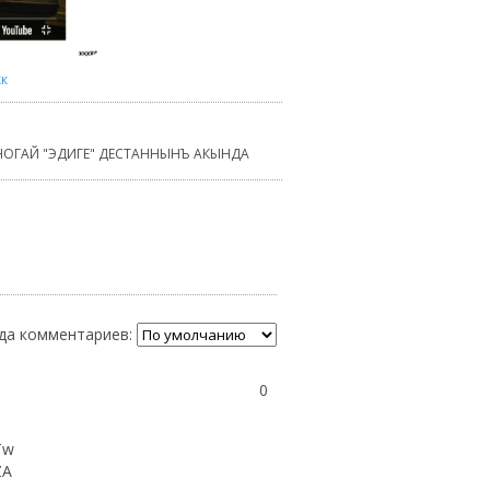
к
НОГАЙ "ЭДИГЕ" ДЕСТАННЫНЪ АКЫНДА
да комментариев:
0
Tw
ZA