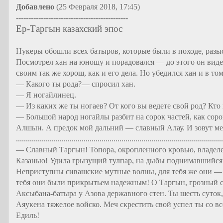
Добавлено
(25 Февраля 2018, 17:45)
---------------------------------------------
Ер-Таргын казахский эпос
Нукеры обошли всех батыров, которые были в походе, разы
Посмотрел хан на юношу и порадовался — до этого он видел
своим так же хорош, как и его дела. Но убедился хан и в том
— Какого ты рода?— спросил хан.
— Я ногайлинец.
— Из каких же ты ногаев? От кого вы ведете свой род? Кто
— Большой народ ногайлы разбит на сорок частей, как сор
Алшын. А предок мой дальний — славный Алау. И зовут м
.......................................................................................................
— Славный Таргын! Топора, окропленного кровью, владеле
Казанью! Удила грызущий тулпар, на дыбы поднимавшийся к
Неприступны сивашские мутные волны, для тебя же они —
тебя они были прикрытьем надежным! О Таргын, грозный с
Аксыбана-батыра у Азова державного стен. Ты шесть суток, 
Аяукена тяжелое войско. Меч скрестить свой успел ты со вс
Едиль!