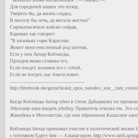
Для сородичей наших это позор,
Умереть бы, да жизнь сладка,
В могилу бы лечь, да могила жестка!"
Сорокатысячное войско собрав,
Караман так говорит:
"В низовьях горы Караспан
Живет многочисленный род кипчак.
Есть у них батыр Кобланды,
Проедем мимо стоянки его,
Если поедет, возьмем его с собой,
Если не поедет, нас благословит.
.............................................................
http://librebook.me/geroicheskii_epos_narodov_sssr__tom_vtoroi
Когда Кобланды батыр убил в степи Дайыркожу по прозви
Абулхаир хана выдать убийцу. Правитель отказал им. Это 
Жанибека в Моголистан, где они образовали Казахское хан
Кобланды батыр принимал участие в политической жизни Но
с потомком Едиге бия — Альшагиром. http://www.tarih.spring.kz