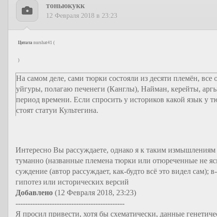
тоньюкукк
12 Февраля 2018 в 23:23
Цитата
nurshat41
(
)
На самом деле, сами тюрки состояли из десяти племён, вс
уйгуры, полагаю печенеги (Канглы), Найман, керейты, ар
период времени. Если спросить у историков какой язык у т
стоят статуи Культегина.
Интересно Вы рассуждаете, однако я к таким измышлениям 
туманно (названные племена тюрки или отюреченные не ясно
суждение (автор рассуждает, как-будто всё это видел сам);
гипотез или исторических версий
Добавлено
(12 Февраля 2018, 23:23)
---------------------------------------------
Я просил привести, хотя бы схематически, данные генетиче