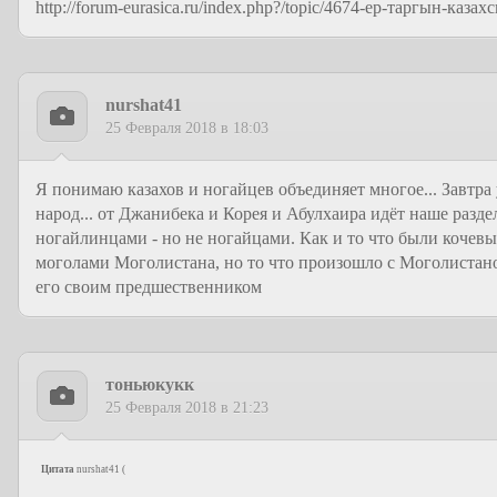
http://forum-eurasica.ru/index.php?/topic/4674-ер-таргын-казах
nurshat41
25 Февраля 2018 в 18:03
Я понимаю казахов и ногайцев объединяет многое... Завтра 
народ... от Джанибека и Корея и Абулхаира идёт наше разде
ногайлинцами - но не ногайцами. Как и то что были кочев
моголами Моголистана, но то что произошло с Моголистано
его своим предшественником
тоньюкукк
25 Февраля 2018 в 21:23
Цитата
nurshat41
(