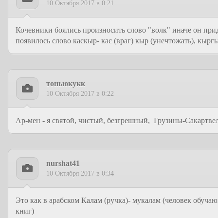
10 Октября 2017 в 0:21
Кочевники боялись произносить слово "волк" иначе он придё
появилось слово каскыр- кас (враг) кыр (унечтожать), кырг
тоньюкукк
10 Октября 2017 в 0:22
Ар-мен - я святой, чистый, безгрешный, Грузины-Сакартвел
nurshat41
10 Октября 2017 в 0:34
Это как в арабском Калам (ручка)- мукалам (человек обучаю
книг)