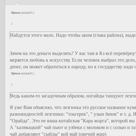
Цитата
nurshat41
(
)
Найдутся этого мало. Надо чтобы аким (глава района), выде
Зачем на это деньги выделять? У вас там в Кз всё перевёрну
меряется любовь к искусству. Если человек выбрал это дело,
денег, он может обратиться к народу, но к государству надо
Цитата
nurshat41
(
)
Ведь каким-то загадочным образом, ногайцы танцуют лез
Я уже Вам объяснял, что лезгинка это русское название кум
разновидностей лезгинки: "тоьгерек", " узын биюв" и т. д.
"Орайда". Это не ваша китайская "Кара жорга", которой вы 
А "калмыцкий" чай пьют и узбеки с молоком и с солью и тат
чай добавляют "сыйлы" кой май (овечий жир)