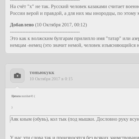
На счёт "х" не так. Русский человек казаками считает воен
России верой и правдой, а для них мы инородцы, по этому 
Добавлено
(10 Октября 2017, 00:12)
---------------------------------------------
Это как к волжским булгарам прилипло имя "татар" или азе
немцам -немец (это значит немой, человек изъясняющийся н
тоньюкукк
10 Октября 2017 в 0:15
Цитата
nurshat41
(
)
Аяк киым (обувь), кол тык (под мышки. Дословно руку всун
У нас эти слова так и произносятся без всяких заимствований