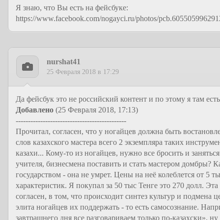
Я знаю, что Вы есть на фейсбуке:
https://www.facebook.com/nogayci.ru/photos/pcb.60550599629
nurshat41
25 Февраля 2018 в 17:29
Да фейсбук это не российский контент и по этому я там есть
Добавлено
(25 Февраля 2018, 17:13)
---------------------------------------------
Прочитал, согласен, что у ногайцев должна быть востановле
слов казахского мастера всего 2 экземпляра таких инструме
казахи... Кому-то из ногайцев, нужно все бросить и занятьс
учителя, бизнесмена поставить и стать мастером домбры? 
государством - она не умрет. Цены на неё колеблется от 5 т
характеристик. Я покупал за 50 тыс Тенге это 270 долл. Эта
согласен, в том, что происходит синтез культур и подмена 
элита ногайцев их поддержать - то есть самосознание. Напр
завтрашнего дня все разговариваем только по-казахски», ну в