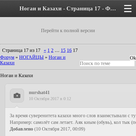
Ногаи и Казахи - Страница 17 - Форум
Перейти к полной версии
Страница
17
из
17
«
1
2
…
15
16
17
Форум
»
НОГАЙЦЫ
»
Ногаи и
Казахи
Ногаи и Казахи
nurshat41
10 Октября 2017 в 0:12
За время суверенитета казахи много слов взаимстывали с т
Например: самолёт сам летает. Аяк киым (обувь), кол тык 
Добавлено
(10 Октября 2017, 00:09)
---------------------------------------------