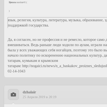
Цитата
nurshat41
(
)
язык, религия, культура, литература, музыка, образование, 
поддержкой государства.
Да, я согласен, но не профессия и не ремесло, которое сам
вмешиваться. Ведь раньше люди ходили по аулам, играли на
была у всех уважающих себя ногайцев, поэтому это было в
начало политику по искоренению национальных культур, д
татарам, кумыкам и крымским
татарам: http://nogaici.ru/news/n_a_baskakov_proiznes_sleduj
02-14-1043
dzhalair
25 Апреля 2019 в 20:19