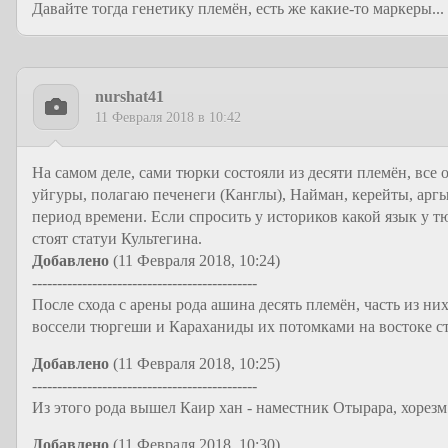
Давайте тогда генетику племён, есть же какие-то маркеры...
nurshat41
11 Февраля 2018 в 10:42
На самом деле, сами тюрки состояли из десяти племён, вс
уйгуры, полагаю печенеги (Канглы), Найман, керейты, ар
период времени. Если спросить у историков какой язык у т
стоят статуи Культегина.
Добавлено
(11 Февраля 2018, 10:24)
---------------------------------------------
После схода с арены рода ашина десять племён, часть из них
воссели тюргеши и Караханиды их потомками на востоке ст
Добавлено
(11 Февраля 2018, 10:25)
---------------------------------------------
Из этого рода вышел Каир хан - наместник Отырара, хорез
Добавлено
(11 Февраля 2018, 10:30)