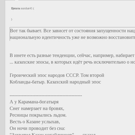
Цитата
nurshat41
(
)
Вот так бывает. Все зависет от состояния запущенности нац
национальную идентичность уже не возможно восстановит
В инете есть разные тенденции, сейчас, например, набирает
... казахские эпосы, в которых идёт речь исключительно о н
Героический эпос народов СССР. Том второй
Кобланды-батыр. Казахский народный эпос
------------------------------------------------
А у Карамана-богатыря
Снег намерзает на бровях,
Ресницы покрылись льдом.
Весть о Казане услыхав,
Он ночи проводит без сна:
"Захватил Казан ногайлинцев", — сказал, —