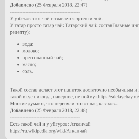
Добавлено
(25 Февраля 2018, 22:47)
---------------------------------------------
У узбеков этот чай называется эртенги чой.
У татар просто татар чай: Татарский чай: составГлавные и
рецепту):
вода;
молоко;
прессованный чай;
масло;
соль.
Такой состав делает этот напиток достаточно необычным 
такой вкус никогда, наверное, не поймут.https://sdelaychay.ru/te
Многие думают, что переняли это от вас, казахов...
Добавлено
(25 Февраля 2018, 22:48)
---------------------------------------------
Есть такой чай и у уйгуров:
Атканчай
https://ru.wikipedia.org/wiki/Атканчай