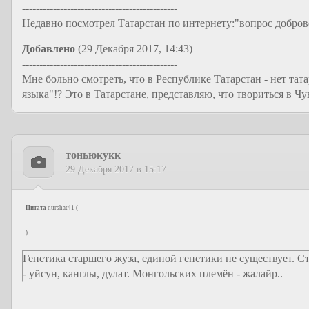
---------------------------------------------
Недавно посмотрел Татарстан по интернету:"вопрос добро
Добавлено
(29 Декабря 2017, 14:43)
---------------------------------------------
Мне больно смотреть, что в Республике Татарстан - нет тата
языка"!? Это в Татарстане, представляю, что твориться в Ч
тоньюкукк
29 Декабря 2017 в 15:17
Цитата
nurshat41
(
)
Генетика старшего жуза, единой генетики не существует. С
- уйсун, канглы, дулат. Монгольских племён - жалайр..