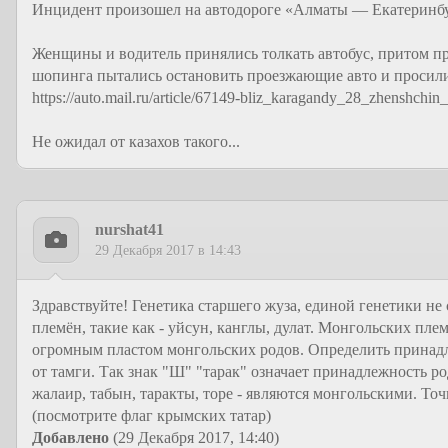
Инцидент произошел на автодороге «Алматы — Екатеринбур
Женщины и водитель принялись толкать автобус, притом пр
шопинга пытались остановить проезжающие авто и просили
https://auto.mail.ru/article/67149-bliz_karagandy_28_zhenshchi
Не ожидал от казахов такого...
nurshat41
29 Декабря 2017 в 14:43
Здравствуйте! Генетика старшего жуза, единой генетики не
племён, такие как - уйсун, канглы, дулат. Монгольских пле
огромным пластом монгольских родов. Определить принадле
от тамги. Так знак "Ш" "тарак" означает принадлежность ро
жалаир, табын, таракты, торе - являются монгольскими. То
(посмотрите флаг крымских татар)
Добавлено
(29 Декабря 2017, 14:40)