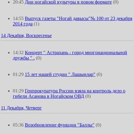
20:45
Дни ногайской культуры в новом формате
(0)
14:55
Выпуск газеты "Ногай давысы"№ 100 от 23 декабря
2014 года
(1)
14 Декабря, Воскресенье
14:32
Концерт " Астрахань - город многонациональной
дружбы " .
(0)
01:29
15 лет нашей студии " Лашынлар"
(0)
01:29
Генпрокуратура России взяла на контроль дело о
гибели Асанова в Ногайском ОВД
(0)
11 Декабря, Четверг
05:36
Возобновление функции "Баллы"
(0)