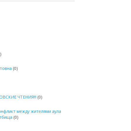
)
атовна
(0)
ВСКИЕ ЧТЕНИЯ!!!
(0)
онфликт между жителями аула
стбища
(0)