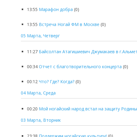
13:55
Марафон добра
(0)
13:55
Встреча Ногай ФМ в Москве
(0)
05 Марта, Четверг
11:27
Байсолтан Атагишиевич Джумакаев в г.Альме
00:34
Отчет с благотворительного концерта
(0)
00:12
Что? Где? Когда?
(0)
04 Марта, Среда
00:20
Мой ногайский народ встал на защиту Родины
03 Марта, Вторник
23:38
Поддержим ногайскую культуру!
(0)