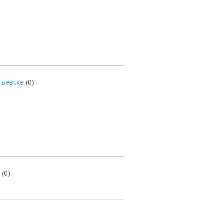
тьевске
(0)
(0)