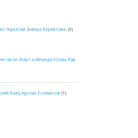
во-Черкесии Энвера Керейтова.
(0)
ектакля «Карт койнында колаш бар
кий боец Арслан Еслемесов
(1)