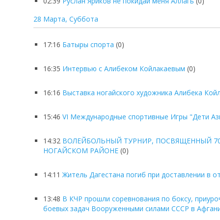
02:39
Руслан Яриков не покидай меня Аллагь
(0)
28 Марта, Суббота
17:16
Батыры спорта
(0)
16:35
Интервью с Алибеком Койлакаевым
(0)
16:16
Выставка ногайского художника Алибека Кой
15:46
VI Международные спортивные Игры "Дети Аз
14:32
ВОЛЕЙБОЛЬНЫЙ ТУРНИР, ПОСВЯЩЕННЫЙ 70
НОГАЙСКОМ РАЙОНЕ
(0)
14:11
Житель Дагестана погиб при доставлении в о
13:48
В КЧР прошли соревнования по боксу, приуро
боевых задач Вооруженными силами СССР в Афган