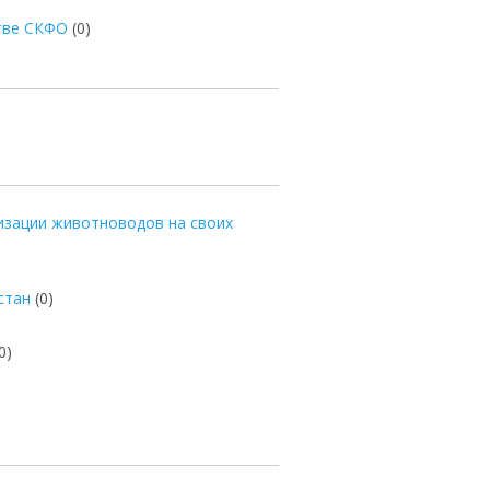
стве СКФО
(0)
изации животноводов на своих
стан
(0)
0)