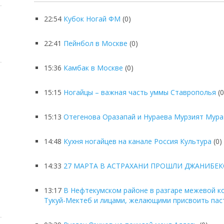
22:54
Кубок Ногай ФМ
(0)
22:41
Пейнбол в Москве
(0)
15:36
Камбак в Москве
(0)
15:15
Ногайцы – важная часть уммы Ставрополья
(0
15:13
Отегенова Оразапай и Нураева Мурзият Мур
14:48
Кухня ногайцев на канале Россия Культура
(0)
14:33
27 МАРТА В АСТРАХАНИ ПРОШЛИ ДЖАНИБЕКО
13:17
В Нефтекумском районе в разгаре межевой к
Тукуй-Мектеб и лицами, желающими присвоить па