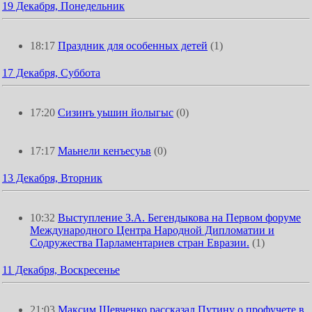
19 Декабря, Понедельник
18:17
Праздник для особенных детей
(1)
17 Декабря, Суббота
17:20
Сизинъ уьшин йолыгыс
(0)
17:17
Маьнели кенъесуьв
(0)
13 Декабря, Вторник
10:32
Выступление З.А. Бегендыкова на Первом форуме
Международного Центра Народной Дипломатии и
Содружества Парламентариев стран Евразии.
(1)
11 Декабря, Воскресенье
21:03
Максим Шевченко рассказал Путину о профучете в