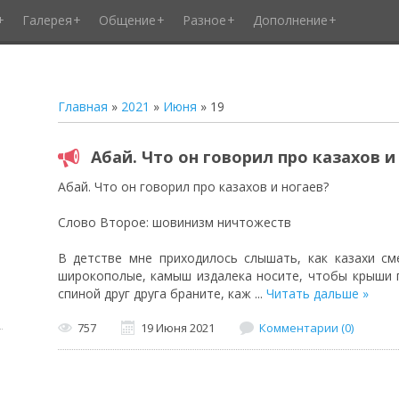
Галерея
Общение
Разное
Дополнение
Главная
»
2021
»
Июня
»
19
Абай. Что он говорил про казахов и
Абай. Что он говорил про казахов и ногаев?
Слово Второе: шовинизм ничтожеств
В детстве мне приходилось слышать, как казахи сме
широкополые, камыш издалека носите, чтобы крыши п
спиной друг друга браните, каж
...
Читать дальше »
757
19 Июня 2021
Комментарии (0)