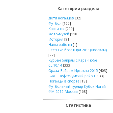
Категории раздела
Дети ногайцев
[32]
Футбол
[165]
Картинки
[299]
Фото-музей
[118]
История
[91]
Наши работы
[1]
Степные богатыри 2011(Иргаклы)
[27]
Курбан байрам с.Кара-Тюбе
05.10.14
[333]
Ораза-Байрам Иргаклы 2015
[403]
Бияш Нефтекумский район
[133]
Ногайцы в спорте
[18]
Футбольный турнир Кубок Ногай
ФМ 2015 Москва
[168]
Статистика