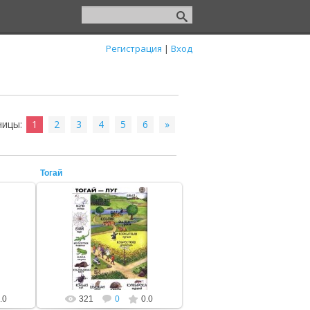
Регистрация
|
Вход
ницы
:
1
2
3
4
5
6
»
Тогай
16 Сентября 2019
тоньюкукк
.0
321
0
0.0