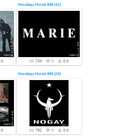
Ногайцы Ногай ФМ (41)
22 Октября 2014
ADMIN
.0
734
0
0.0
Ногайцы Ногай ФМ (24)
22 Октября 2014
ADMIN
.0
792
0
0.0