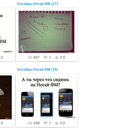
Ногайцы Ногай ФМ (27)
22 Октября 2014
ADMIN
.0
607
0
0.0
Ногайцы Ногай ФМ (30)
22 Октября 2014
ADMIN
.0
638
0
0.0