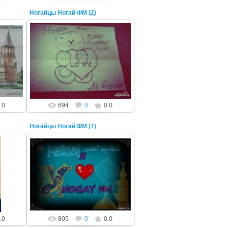
Ногайцы Ногай ФМ (2)
22 Октября 2014
ADMIN
.0
694
0
0.0
Ногайцы Ногай ФМ (7)
22 Октября 2014
ADMIN
.0
805
0
0.0