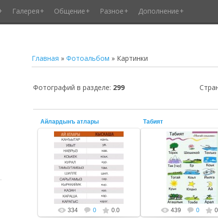
Галерея
Общение
Разное
Дополнение
Главная
»
Фотоальбом
» Картинки
Фотографий в разделе
:
299
Стра
Айлардынъ атлары
Табият
16 Сентября 2019
16 Сентября 2019
тоньюкукк
тоньюкукк
334
0
0.0
439
0
0