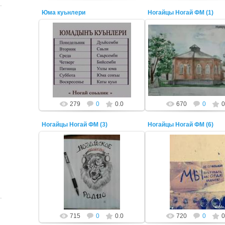
Юма куьнлери
Ногайцы Ногай ФМ (1)
16 Сентября 2019
22 Октября 2014
тоньюкукк
ADMIN
279
0
0.0
670
0
0
Ногайцы Ногай ФМ (3)
Ногайцы Ногай ФМ (6)
22 Октября 2014
22 Октября 2014
ADMIN
ADMIN
715
0
0.0
720
0
0