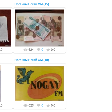
Ногайцы Ногай ФМ (15)
22 Октября 2014
ADMIN
.0
624
0
0.0
Ногайцы Ногай ФМ (18)
22 Октября 2014
ADMIN
.0
623
0
0.0