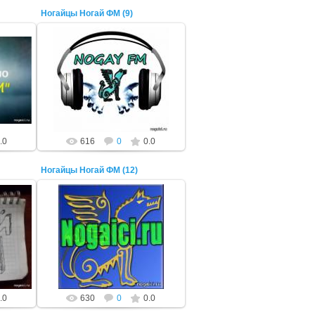
Ногайцы Ногай ФМ (9)
22 Октября 2014
ADMIN
.0
616
0
0.0
Ногайцы Ногай ФМ (12)
22 Октября 2014
ADMIN
.0
630
0
0.0