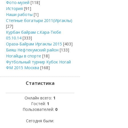
Фото-музей
[118]
История
[91]
Наши работы
[1]
Степные богатыри 2011(Иргаклы)
[27]
Курбан байрам с.Кара-Тюбе
05.10.14
[333]
Ораза-Байрам Иргаклы 2015
[403]
Бияш Нефтекумский район
[133]
Ногайцы в спорте
[18]
Футбольный турнир Кубок Ногай
ФМ 2015 Москва
[168]
Статистика
Онлайн всего:
1
Гостей:
1
Пользователей:
0
Сегодня были: