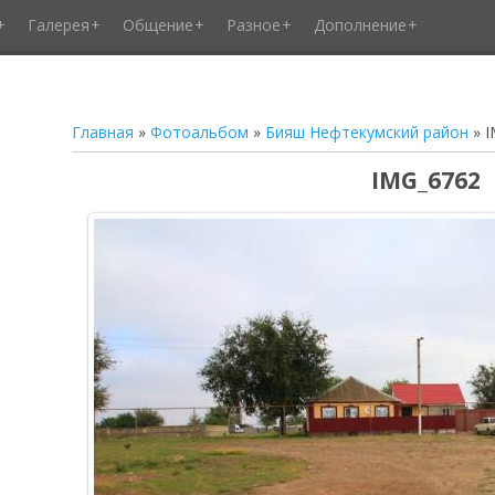
Галерея
Общение
Разное
Дополнение
Главная
»
Фотоальбом
»
Бияш Нефтекумский район
» I
IMG_6762