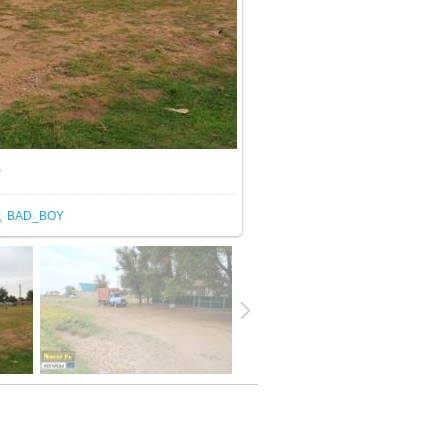
0
33
/ 337.0Kb
BAD_BOY