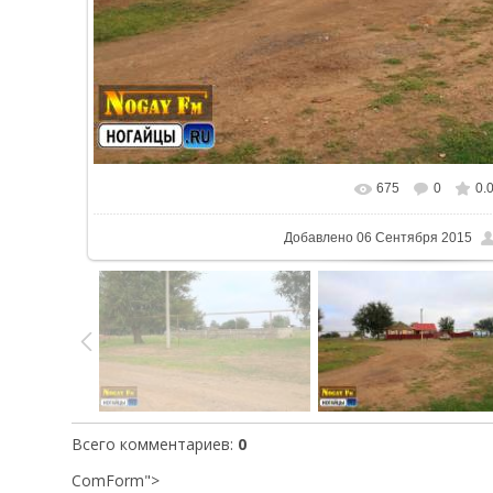
675
0
0.
В реальном размере
800x5
Добавлено
06 Сентября 2015
Всего комментариев
:
0
ComForm">