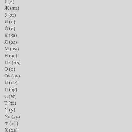
Ё (ё)
Ж (жэ)
З (зэ)
И (и)
Й (й)
К (ка)
Л (эл)
М (эм)
Н (эн)
Нъ (нъ)
О (о)
Оь (оь)
П (пе)
П (эр)
С (эс)
Т (тэ)
У (у)
Уь (уь)
Ф (эф)
Х (ха)