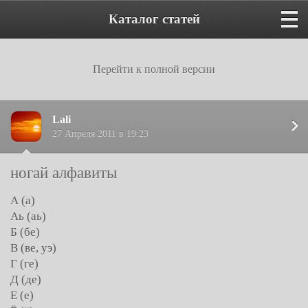
Каталог статей
Перейти к полной версии
Lali
27 Апреля 2011 в 19:23
ногай алфавиты
А (а)
Аь (аь)
Б (бе)
В (ве, уэ)
Г (ге)
Д (де)
Е (е)