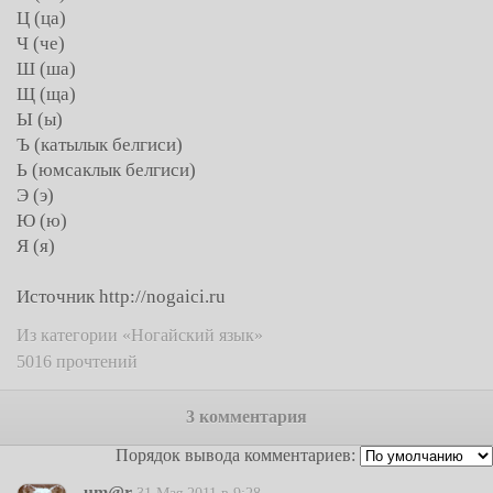
Ц (ца)
Ч (че)
Ш (ша)
Щ (ща)
Ы (ы)
Ъ (катылык белгиси)
Ь (юмсаклык белгиси)
Э (э)
Ю (ю)
Я (я)
Источник http://nogaici.ru
Из категории «Ногайский язык»
5016 прочтений
3 комментария
Порядок вывода комментариев:
um@r