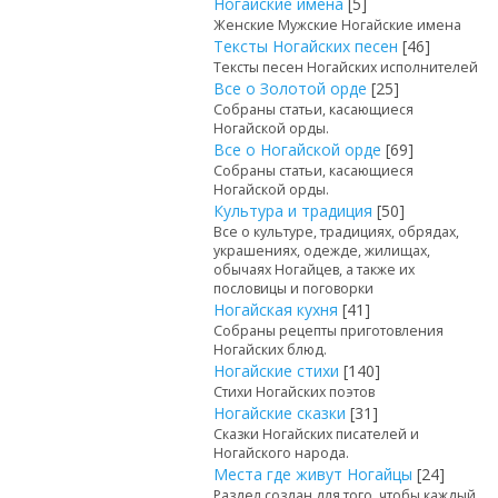
Ногайские имена
[5]
Женские Мужские Ногайские имена
Тексты Ногайских песен
[46]
Тексты песен Ногайских исполнителей
Все о Золотой орде
[25]
Собраны статьи, касающиеся
Ногайской орды.
Все о Ногайской орде
[69]
Собраны статьи, касающиеся
Ногайской орды.
Культура и традиция
[50]
Все о культуре, традициях, обрядах,
украшениях, одежде, жилищах,
обычаях Ногайцев, а также их
пословицы и поговорки
Ногайская кухня
[41]
Собраны рецепты приготовления
Ногайских блюд.
Ногайские стихи
[140]
Стихи Ногайских поэтов
Ногайские сказки
[31]
Сказки Ногайских писателей и
Ногайского народа.
Места где живут Ногайцы
[24]
Раздел создан для того, чтобы каждый