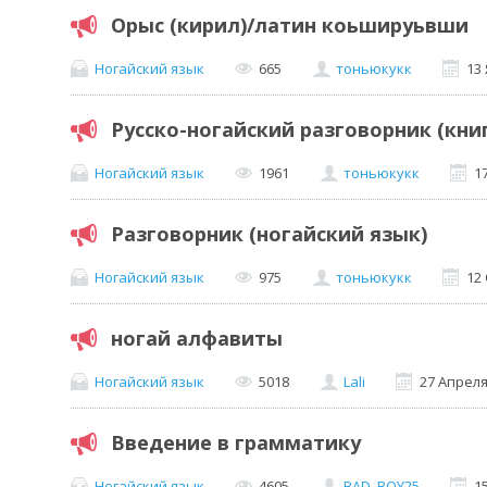
Орыс (кирил)/латин коьшируьвши
Ногайский язык
665
тоньюкукк
13
Русско-ногайский разговорник (кни
Ногайский язык
1961
тоньюкукк
1
Разговорник (ногайский язык)
Ногайский язык
975
тоньюкукк
12
ногай алфавиты
Ногайский язык
5018
Lali
27 Апреля
Введение в грамматику
Ногайский язык
4605
BAD_BOY25
1