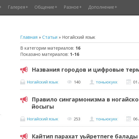
Галерея
Общение
Разное
Дополнение
Главная
»
Статьи
» Ногайский язык
В категории материалов
:
16
Показано материалов
:
1-16
Названия городов и цифровые тер
Ногайский язык
140
тоньюкукк
01 
Правило сингармонизма в ногайск
йосыгы
Ногайский язык
253
тоньюкукк
06
Кайтип парахат уьйретпеге балады 