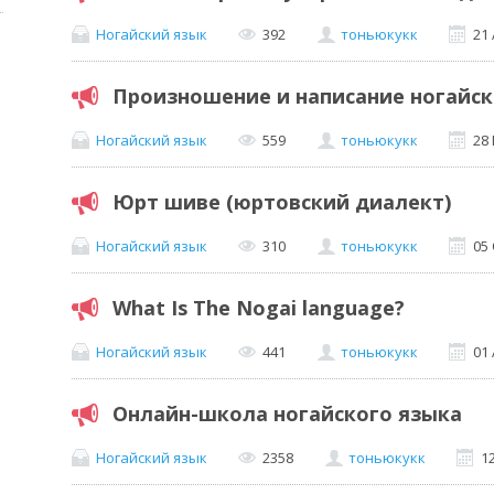
Ногайский язык
392
тоньюкукк
21
Произношение и написание ногайск
Ногайский язык
559
тоньюкукк
28
Юрт шиве (юртовский диалект)
Ногайский язык
310
тоньюкукк
05
What Is The Nogai language?
Ногайский язык
441
тоньюкукк
01 
Онлайн-школа ногайского языка
Ногайский язык
2358
тоньюкукк
1