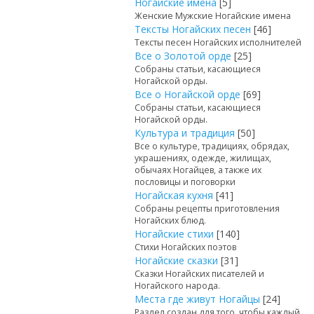
Ногайские имена
[5]
Женские Мужские Ногайские имена
Тексты Ногайских песен
[46]
Тексты песен Ногайских исполнителей
Все о Золотой орде
[25]
Собраны статьи, касающиеся
Ногайской орды.
Все о Ногайской орде
[69]
Собраны статьи, касающиеся
Ногайской орды.
Культура и традиция
[50]
Все о культуре, традициях, обрядах,
украшениях, одежде, жилищах,
обычаях Ногайцев, а также их
пословицы и поговорки
Ногайская кухня
[41]
Собраны рецепты приготовления
Ногайских блюд.
Ногайские стихи
[140]
Стихи Ногайских поэтов
Ногайские сказки
[31]
Сказки Ногайских писателей и
Ногайского народа.
Места где живут Ногайцы
[24]
Раздел создан для того, чтобы каждый