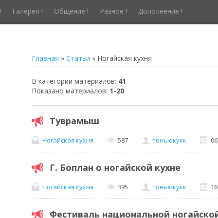
Галерея
Общение
Разное
Дополнение
Главная
»
Статьи
» Ногайская кухня
В категории материалов
:
41
Показано материалов
:
1-20
Туврамыш
Ногайская кухня
587
тоньюкукк
06
Г. Боплан о ногайской кухне
Ногайская кухня
395
тоньюкукк
16
Фестиваль национальной ногайской к