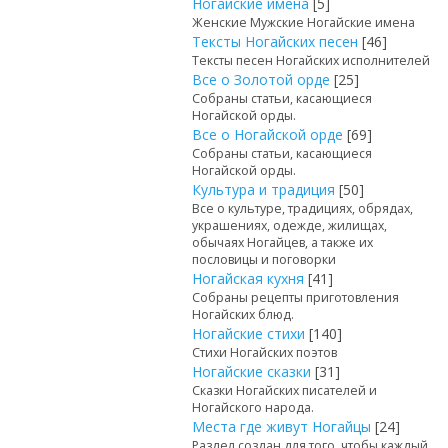
Ногайские имена
[5]
Женские Мужские Ногайские имена
Тексты Ногайских песен
[46]
Тексты песен Ногайских исполнителей
Все о Золотой орде
[25]
Собраны статьи, касающиеся
Ногайской орды.
Все о Ногайской орде
[69]
Собраны статьи, касающиеся
Ногайской орды.
Культура и традиция
[50]
Все о культуре, традициях, обрядах,
украшениях, одежде, жилищах,
обычаях Ногайцев, а также их
пословицы и поговорки
Ногайская кухня
[41]
Собраны рецепты приготовления
Ногайских блюд.
Ногайские стихи
[140]
Стихи Ногайских поэтов
Ногайские сказки
[31]
Сказки Ногайских писателей и
Ногайского народа.
Места где живут Ногайцы
[24]
Раздел создан для того, чтобы каждый