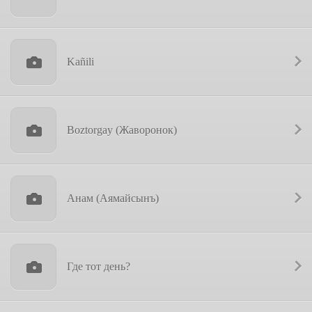
Kañili
Boztorgay (Жаворонок)
Анам (Аямайсынъ)
Где тот день?