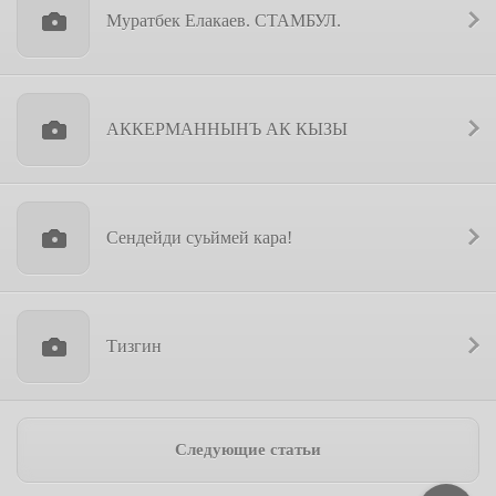
Муратбек Елакаев. СТАМБУЛ.
АККЕРМАННЫНЪ АК КЫЗЫ
Сендейди суьймей кара!
Тизгин
Следующие статьи