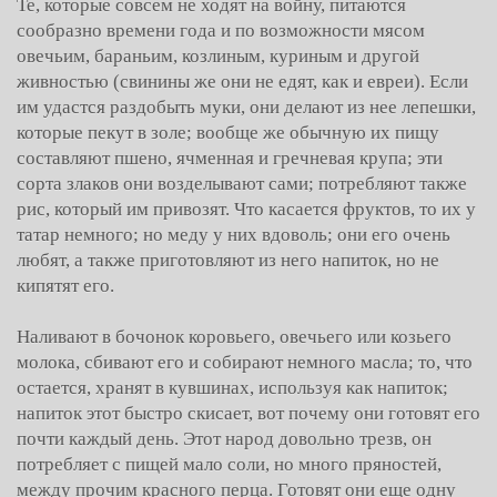
Те, которые совсем не ходят на войну, питаются
сообразно времени года и по возможности мясом
овечьим, бараньим, козлиным, куриным и другой
живностью (свинины же они не едят, как и евреи). Если
им удастся раздобыть муки, они делают из нее лепешки,
которые пекут в золе; вообще же обычную их пищу
составляют пшено, ячменная и гречневая крупа; эти
сорта злаков они возделывают сами; потребляют также
рис, который им привозят. Что касается фруктов, то их у
татар немного; но меду у них вдоволь; они его очень
любят, а также приготовляют из него напиток, но не
кипятят его.
Наливают в бочонок коровьего, овечьего или козьего
молока, сбивают его и собирают немного масла; то, что
остается, хранят в кувшинах, используя как напиток;
напиток этот быстро скисает, вот почему они готовят его
почти каждый день. Этот народ довольно трезв, он
потребляет с пищей мало соли, но много пряностей,
между прочим красного перца. Готовят они еще одну