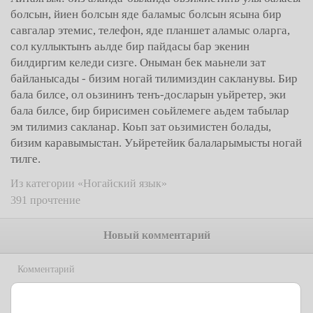
болсын, йиен болсын яде баламыс болсын ясына бир
савгалар этемис, телефон, яде планшет аламыс оларга,
сол куллыктынъ аьлде бир пайдасы бар экенин
билдиргим келеди сизге. Оныман бек маьнели зат
байланысады - бизим ногай тилимиздин сакланувы. Бир
бала билсе, ол оьзининъ тенъ-досларын уьйретер, эки
бала билсе, бир бирисимен соьйлемеге аьдем табылар
эм тилимиз сакланар. Коьп зат оьзимистен болады,
бизим каравымыстан. Уьйретейик балаларымысты ногай
тилге.
Из категории «Ногайский язык»
391 прочтение
Новый комментарий
Комментарий