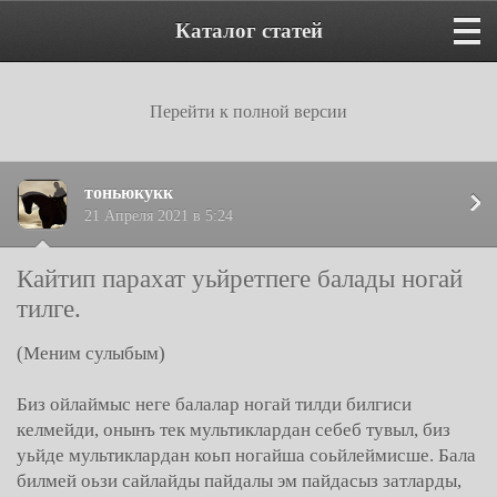
Каталог статей
Перейти к полной версии
тоньюкукк
21 Апреля 2021 в 5:24
Кайтип парахат уьйретпеге балады ногай
тилге.
(Меним сулыбым)
Биз ойлаймыс неге балалар ногай тилди билгиси
келмейди, онынъ тек мультиклардан себеб тувыл, биз
уьйде мультиклардан коьп ногайша соьйлеймисше. Бала
билмей оьзи сайлайды пайдалы эм пайдасыз затларды,