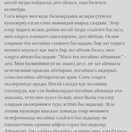
ногай тилди пайдасыз деп ойласа, оны билгиси
келмейди.
Сога коьре мен кеде балалардынъ яслары (тувган
куьнлери) озган сонъ мынавдай мырад салдым: Эгер
олар эндиги ясына дейим ногай тилде соьйлеп басласа,
мен оларга планшет савгаларман, деп айттым. Оьзим
оларман тек ногайша соьйлеп басладым, бир зат оларга
меннен керексе яде мага бир зат айтаяк болса, мен
оларга айтып басладым: "Мага тек ногайша айтынъыс" -
деп. Мен билмеймин (я не знаю) десе, не зат айткысы
келетаганын орысша айттырып, ногайшага авдарып,
соны ногайша айттыратаган эдим. Сонъ оларга
оьзлеринеде ярады. Ногай соьзди яде косымша
соьзлерди, яде сав йыймаларды ногайша айтканда ата-
анасына, тетесине куьез болып, коьп йылы соьзлер
олардан оьзлериннен тура эсттип басладылар. Ясы
толаяк куьнлери янаскан заманда олар менимен
телефонманда ногайша соьйлеп басладылар эм
планшеттынъ орнына айфон сорап басладылар.
Айтаягым: биз алайда-былайда оьзимистинъ улы баласы