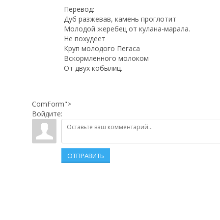
Перевод:
Дуб разжевав, камень проглотит
Молодой жеребец от кулана-марала.
Не похудеет
Круп молодого Пегаса
Вскормленного молоком
От двух кобылиц.
ComForm">
Войдите:
ОТПРАВИТЬ