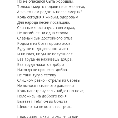
Но не опасайся быть хорошим,
Только смерть подавит все желанья,
А зачем нам радость после смерти?
Коль сегодня я живым, здоровым
Для народа песни посвящаю,
Славным я останусь в легендах,
Не погибнет ни одна строка.
Славный сын достойного отца
Родом я из богатырских асов,
Буду жить до девяноста лет
И ни глаз, ни ум не потускнеет.
Без труда не наживешь добра,
Без труда нажитое добро
Никогда не принесет добра.
Не тяни тугую тетиву
Слишком резко - стрелы из березы
Не выносят сильного давленья.
Коль навстречу сель найдет по пояс,
Положись на доброго коня:
Вывезет тебя он из болота -
Щиколотки не коснется грязь.
Шал-Кийиз Тиленши улы. 15-й век.