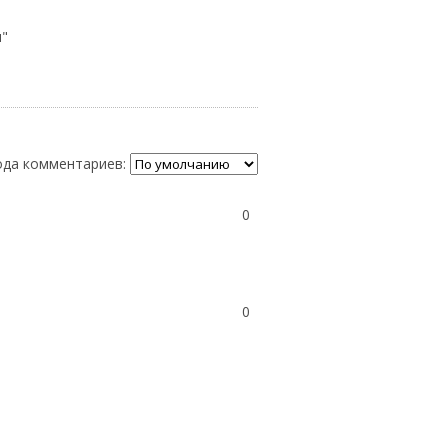
м"
да комментариев:
0
0