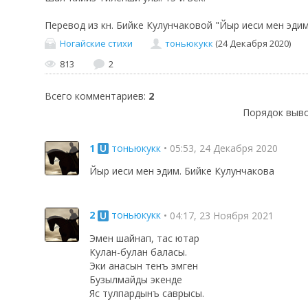
Перевод из кн. Бийке Кулунчаковой "Йыр иеси мен эди
Ногайские стихи
тоньюкукк
(24 Декабря 2020)
813
2
Всего комментариев
:
2
Порядок выво
1
тоньюкукк
• 05:53, 24 Декабря 2020
Йыр иеси мен эдим. Бийке Кулунчакова
2
тоньюкукк
• 04:17, 23 Ноября 2021
Эмен шайнап, тас ютар
Кулан-булан баласы.
Эки анасын тенъ эмген
Бузылмайды экенде
Яс тулпардынъ саврысы.