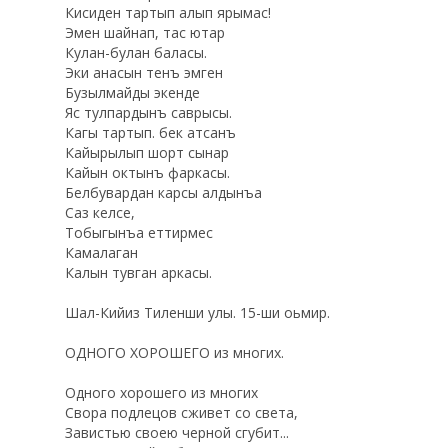
Кисиден тартып алып ярымас!
Эмен шайнап, тас ютар
Кулан-булан баласы.
Эки анасын тенъ эмген
Бузылмайды экенде
Яс тулпардынъ саврысы.
Кагы тартып. бек атсанъ
Кайырылып шорт сынар
Кайын октынъ фаркасы.
Белбувардан карсы алдынъа
Саз келсе,
Тобыгынъа еттирмес
Камалаган
Калын тувган аркасы.
Шал-Кийиз Тиленши улы. 15-ши оьмир.
ОДНОГО ХОРОШЕГО из многих.
Одного хорошего из многих
Свора подлецов сживет со света,
Завистью своею черной сгубит...