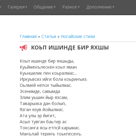
Галерея
Общение
Разное
Дополнение
Главная
»
Статьи
»
Ногайские стихи
КОЬП ИШИНДЕ БИР ЯХШЫ
Коьп ишинде бир яхшыды,
Куьйменълескен коьп яман
Куьншилик пен коьралмас...
Иркуьвсиз ийги бола коьринъиз.
Оьлмей непси тыйылмас.
Эсенимде, савымда
Элим уьшин йыр язсам,
Таварыхка дан болып,
Язган язув йойылмас.
Ата улы эр йигит,
Асыл тувган баьтир ас
Токсанга ясы етпсй карымас.
Манълай теринъ тоькпесенъ.