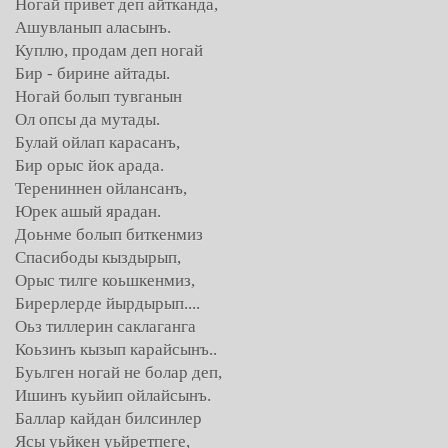
Ногай привет деп айтканда,
Ашувланып аласынъ.
Куплю, продам деп ногай
Бир - бирине айтады.
Ногай болып тувганын
Ол опсы да мутады.
Булай ойлап карасанъ,
Бир орыс йок арада.
Терениннен ойлансанъ,
Юрек ашый ярадан.
Доьнме болып биткенмиз
Спасибоды кыздырып,
Орыс тилге коьшкенмиз,
Бирерлерде йырдырып....
Оьз тиллерин саклаганга
Коьзинъ кызып карайсынъ..
Буьлген ногай не болар деп,
Ишинъ куьйип ойлайсынъ.
Баллар кайдан билсинлер
Ясы уьйкен уьйретпеге,