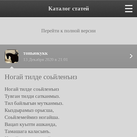
Каталог статей
Перейти к полной версии
тоньюкукк
13 Декабря 2020 в 21:01
Ногай тилде соьйленъиз
Ногай тилде соьйленъиз
Тувган тилди сатканмыз.
Тил байлыгын мутканмыз.
Кыздырамыз орысша,
Соьйлемеймиз ногайша.
Вацап куьпти ашканда,
Тамашага каласынъ.