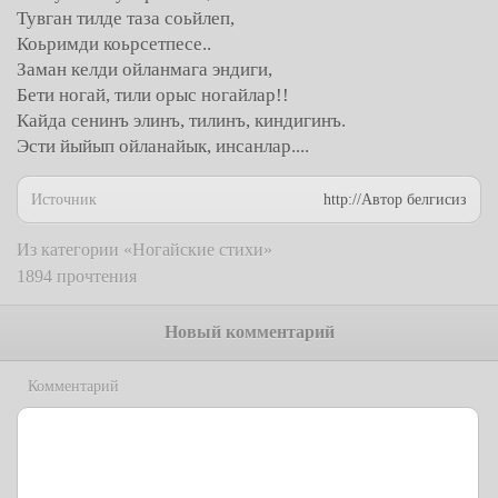
Тувган тилде таза соьйлеп,
Коьримди коьрсетпесе..
Заман келди ойланмага эндиги,
Бети ногай, тили орыс ногайлар!!
Кайда сенинъ элинъ, тилинъ, киндигинъ.
Эсти йыйып ойланайык, инсанлар....
Источник
http://Автор белгисиз
Из категории «Ногайские стихи»
1894 прочтения
Новый комментарий
Комментарий