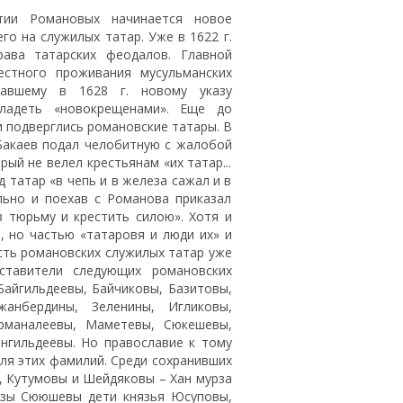
тии Романовых начинается новое
го на служилых татар. Уже в 1622 г.
рава татарских феодалов. Главной
естного проживания мусульманских
вавшему в 1628 г. новому указу
ладеть «новокрещенами». Еще до
и подверглись романовские татары. В
Бакаев подал челобитную с жалобой
ый не велел крестьянам «их татар...
 татар «в чепь и в железа сажал и в
льно и поехав с Романова приказал
 тюрьму и крестить силою». Хотя и
, но частью «татаровя и люди их» и
асть романовских служилых татар уже
ставители следующих романовских
Байгильдеевы, Байчиковы, Базитовы,
жанбердины, Зеленины, Игликовы,
урманалеевы, Маметевы, Сюкешевы,
нгильдеевы. Но православие к тому
ля этих фамилий. Среди сохранивших
, Кутумовы и Шейдяковы – Хан мурза
рзы Сююшевы дети князья Юсуповы,