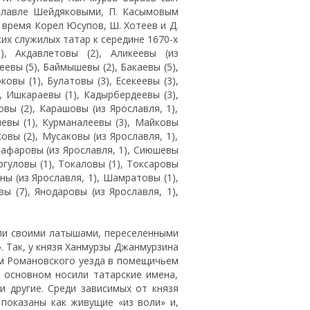
славле Шейдяковыми, П. Касымовым
 время Корел Юсупов, Ш. Хотеев и Д.
их служилых татар к середине 1670-х
, Акдавлетовы (2), Аликеевы (из
еевы (5), Баймышевы (2), Бакаевы (5),
ковы (1), Булатовы (3), Есекеевы (3),
, Ишкараевы (1), Кадырбердеевы (3),
вы (2), Карашовы (из Ярославля, 1),
невы (1), Курманалеевы (3), Майковы
вы (2), Мусаковы (из Ярославля, 1),
 Сафаровы (из Ярославля, 1), Сиюшевы
аргуловы (1), Токаловы (1), Токсаровы
ины (из Ярославля, 1), Шамратовы (1),
ы (7), Янодаровы (из Ярославля, 1),
али своими латышами, переселенными
. Так, у князя Ханмурзы Джанмурзина
ком Романовского уезда в помещичьем
 основном носили татарские имена,
 другие. Среди зависимых от князя
показаны как живущие «из воли» и,