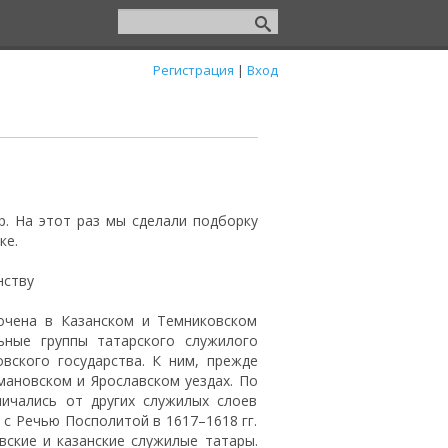
Регистрация
|
Вход
. На этот раз мы сделали подборку
ке.
нству
очена в Казанском и Темниковском
ьные группы татарского служилого
вского государства. К ним, прежде
мановском и Ярославском уездах. По
ичались от других служилых слоев
 с Речью Посполитой в 1617–1618 гг.
вские и казанские служилые татары.