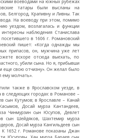
вскими воеводами на южных рубежах
новские татары были высланы на
ов, Белгород, Крапивну и Ливны. Так
вода. На воеводу при этом, помимо
нию уездом, возлагалась и функции
е интересны наблюдения Станислава
 посетившего в 1606 г. Романовский
оевский пишет: «Когда однажды мы
ных припасов, он, мужчина уже лет
ожете вскоре отсюда выехать, по
астного, убили сына. Но я, прибывши
ли еще свою отчизну». Он желал было
л ему молчать».
тили также в Ярославском уезде, в
а в следующих городах: в Романове –
в сын Кутумов; в Ярославле – Канай
асымов, Досай мурза Кантандеев,
рза Чинмурзин сын Юсупов, Девлет
ов сын Шейдяков, Шахтемир мурза
деров, Досай мурза Кангильдеев сын
 К 1652 г. Романове показаны Джан
ти Юсуповы, Хан мурза Бараев сын