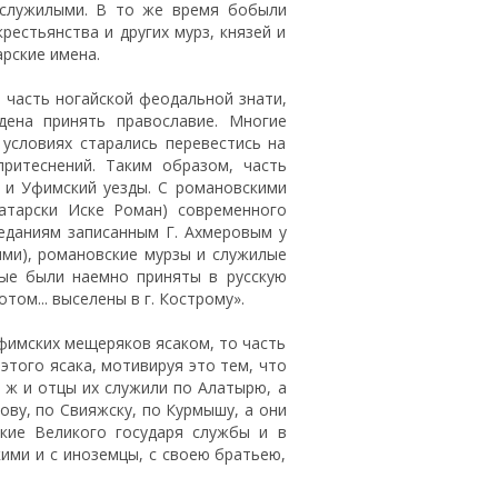
 служилыми. В то же время бобыли
рестьянства и других мурз, князей и
рские имена.
 часть ногайской феодальной знати,
ена принять православие. Многие
условиях старались перевестись на
притеснений. Таким образом, часть
 и Уфимский уезды. С романовскими
атарски Иске Роман) современного
еданиям записанным Г. Ахмеровым у
ями), романовские мурзы и служилые
рые были наемно приняты в русскую
отом... выселены в г. Кострому».
уфимских мещеряков ясаком, то часть
этого ясака, мотивируя это тем, что
 ж и отцы их служили по Алатырю, а
ову, по Свияжску, по Курмышу, а они
кие Великого государя службы и в
кими и с иноземцы, с своею братьею,