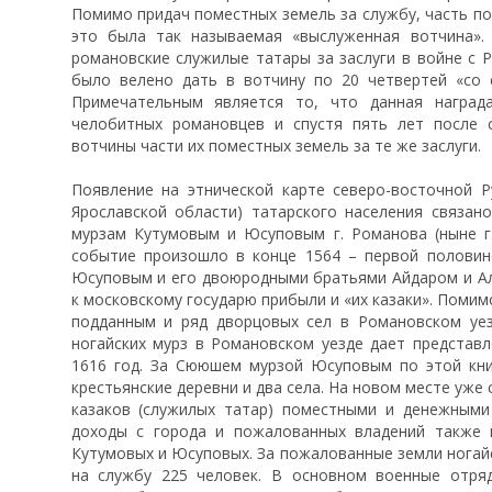
Помимо придач поместных земель за службу, часть по
это была так называемая «выслуженная вотчина».
романовские служилые татары за заслуги в войне с 
было велено дать в вотчину по 20 четвертей «со 
Примечательным является то, что данная наград
челобитных романовцев и спустя пять лет после 
вотчины части их поместных земель за те же заслуги.
Появление на этнической карте северо-восточной Ру
Ярославской области) татарского населения связан
мурзам Кутумовым и Юсуповым г. Романова (ныне г.
событие произошло в конце 1564 – первой половин
Юсуповым и его двоюродными братьями Айдаром и А
к московскому государю прибыли и «их казаки». Поми
подданным и ряд дворцовых сел в Романовском уез
ногайских мурз в Романовском уезде дает представл
1616 год. За Сююшем мурзой Юсуповым по этой кни
крестьянские деревни и два села. На новом месте уже 
казаков (служилых татар) поместными и денежными
доходы с города и пожалованных владений также 
Кутумовых и Юсуповых. За пожалованные земли ногай
на службу 225 человек. В основном военные отря