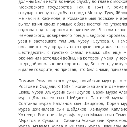
должны были нести военную службу во главе с моско
Московского государства. Так, в 1641 г. рома
государственную службу в города Москву, Тулу, Яблок
же как и в Касимове, в Романове был посажен и вое
выполнения своих прямых обязанностей по управле
надзора над татарскими владетелями. В этом план
Немоевского, доверенного гонца шведской королевы,
уезд и заставшего там Эль мурзу Юсупова. С. Нем
послали к нему продать некоторые вещи для съест
шестидесяти, с грустью сказал нашим: «Вы еще м
окончании настоящей войны, на которой у меня, у несч
сюда добровольно лет сорок назад, Бог весть, увижу 
и далее говорить, но пристав, что был с нами, приказа
Помимо Романовского уезда, ногайских мурз размес
Ростове и Суздали. К 1637 г. ногайская знать отмечен
Сююш мурза Эльмурзин сын Юсупов, Барай мурза Алее
мурза Джаналеев сын Шейдяков, Пантелей мурза К
Солтанай мурза Капланов сын Шейдяков, Корел му
мурза Джаналеев сын Шейдяков, Ханмурза Каплан
Хотеев; в Ростове – Мустафа мурза Мамаев сын Семен
Муратов; в Суздали – Сабанай Асанов сын Кулчюмов.
мурза, Акмамет мурза и Иштеряк мурза Сююшевы де