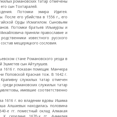
служилых романовских татар отмечены
его сын Тохтаралей.
ждения. Потомки эмиpa Идигея.
 После его убийства в 1556 г., его
гайской Орды Исмагилом. Сыновьям
анов. Потомки братьев Ильмурзы и
Михайловича приняли православие и
родственники известного русского
 состав мещеряцкого сословия.
ьевском стане Романовского уезда в
ай Эшметев сын Айтулушев.
за 1616 г. показан помещик Манчюра
и Поповской Красная тож. В 1642 г.
 Крапивну служилых татар отмечен
г. среди романовских служилых татар
давлетовы, имевшие соответственно
за 1616 г. во владении вдовы Ишима
ыша Алшаевых находилась половина
640-е гг. поместный оклад Алмакая
 К середине 1670-х гг. фамилия