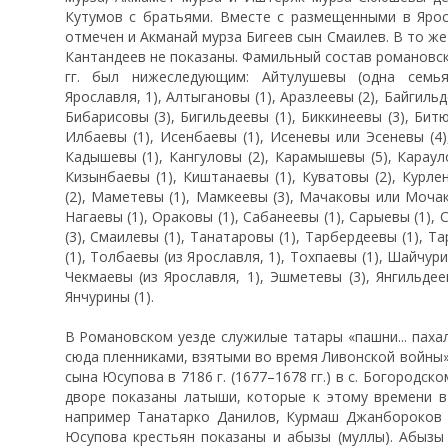
Кутумов с братьями. Вместе с размещенными в Яро
отмечен и Акманай мурза Бигеев сын Смаилев. В то же
Кантандеев не показаны. Фамильный состав романовск
гг. был нижеследующим: Айтулушевы (одна семья)
Ярославля, 1), Алтыгановы (1), Аразлеевы (2), Байгильд
Бибарисовы (3), Бигильдеевы (1), Биккинеевы (3), Битю
Илбаевы (1), Исенбаевы (1), Исеневы или Эсеневы (4)
Кадышевы (1), Кангуловы (2), Карамышевы (5), Карауло
Кизынбаевы (1), Киштанаевы (1), Куватовы (2), Курле
(2), Маметевы (1), Мамкеевы (3), Мачаковы или Мочако
Нагаевы (1), Ораковы (1), Сабанеевы (1), Сарыевы (1),
(3), Смаилевы (1), Танатаровы (1), Тарбердеевы (1), Т
(1), Толбаевы (из Ярославля, 1), Тохпаевы (1), Шайчур
Чекмаевы (из Ярославля, 1), Эшметевы (3), Янгильдеев
Янчурины (1).
В Романовском уезде служилые татары «пашни... пах
сюда пленниками, взятыми во время Ливонской войны»
сына Юсупова в 7186 г. (1677–1678 гг.) в с. Богородс
дворе показаны латыши, которые к этому времени в
например Танатарко Данилов, Курмаш Джанбороков и
Юсупова крестьян показаны и абызы (муллы). Абызы 