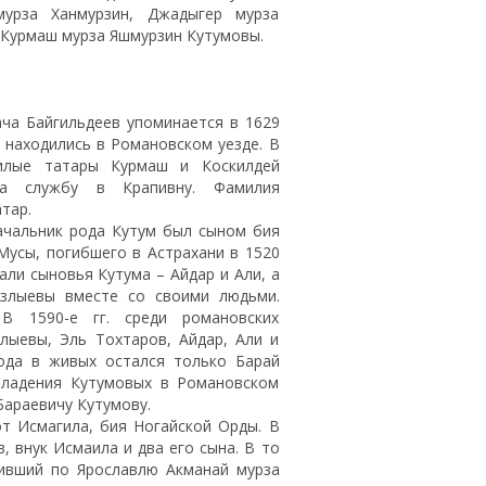
урза Ханмурзин, Джадыгер мурза
, Курмаш мурза Яшмурзин Кутумовы.
ача Байгильдеев упоминается в 1629
) находились в Романовском уезде. В
жилые татары Курмаш и Коскилдей
на службу в Крапивну. Фамилия
тар.
ачальник рода Кутум был сыном бия
Мусы, погибшего в Астрахани в 1520
али сыновья Кутума – Айдар и Али, а
азлыевы вместе со своими людьми.
В 1590-е гг. среди романовских
лыевы, Эль Тохтаров, Айдар, Али и
рода в живых остался только Барай
 владения Кутумовых в Романовском
 Бараевичу Кутумову.
от Исмагила, бия Ногайской Орды. В
, внук Исмаила и два его сына. В то
живший по Ярославлю Акманай мурза