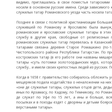
видимо, приглашались в свои поместья татарскими
носили в основном русские имена. Среди зависимого к
служилых татар Романовского уезда часть носила тата
Позднее в связи с политикой христианизации большая
служившей по Романову и Ярославлю была вынужд
романовские и ярославские служилые татары в этих 
службу в другие края, свободные от религиозных 
романовских служилых татар перевелась в Казанский
татарами связана деревня Старое Ромашкино (по-т
Чистопольского района Республики Татарстан. По пр
костромских татар (в его работе они названы мишар
татары «суть потомки золотоордынских мурз, кото
службу... и имели своих крепостных людей из русских. П
Когда в 1658 г. правительство собиралось обложить 
мещеряков подала ходатайства о неналожении на них 
«они де служилые татары, служилых отцов дети, деды
иных по Арзамасу, по Кадому, по Темникову, по Роман
де служат по Уфе по 15 лет, а ины и больше, вся
посылках и в поезды ездят с дворяны и детьми боярс
верстаными татары».