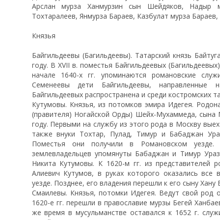
Арслан мурза Ханмурзин сын Шейдяков, Надыр м
Тохтаралеев, Янмурза Бараев, Казбулат мурза Бараев
Князья
Байгильдеевы (Багильдеевы). Татарский князь Байтуг
году. В XVII в. поместья Байгильдеевых (Багильдеевых
начале 1640-х гг. упоминаются романовские слу
Семенеевы дети Байгильдеевы, направленные 
Байгильдеевых распространена и среди костромских та
Кутумовы. Князья, из потомков эмира Идегея. Родон
(правителя) Ногайской Орды) Шейх-Мухаммеда, сына 
году. Первыми на службу из этого рода в Москву выех
также внуки Тохтар, Пулад, Тимур и Бабаджан Ур
Поместья они получили в Романовском уезде. 
землевладельцев упомянуты Бабаджан и Тимур Ураз
Никита Кутумовы. К 1620-м гг. из представителей 
Алиевич Кутумов, в руках которого оказались все
уезде. Позднее, его владения перешли к его сыну Хану
Смаилевы. Князья, потомки Идегея. Ведут свой род 
1620-е гг. перешли в православие мурзы Бегей Ханбаев
же время в мусульманстве оставался к 1652 г. слу