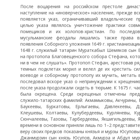
После воцарения на российском престоле динас
наступление на «иноверческое» население, прежде все
появляется указ, ограничивавший владельческие п
целью указа являлось уничтожение практики совм
помещиков и их холопов-христиан. По последо
мусульманские феодалы лишались также права в
появления Соборного уложения 1649 г. христианизаци
1648 г. служилый татарин Мураткабыл Шемяков сын 
на протопопа Благовещенского собора Стефана, котор
ни в чем не слушать». Протопоп Стефан, арестовав ряд
темных подклетах морил и велел де их крестить си
воеводе и соборному протопопу их мучить, метать в
последовал вскоре указ о непринуждении к крещению
после указа продолжали сидеть в тюрьме. К 1675 г. ч
была окрещена. Среди окрещеных отмечены пред
служило-татарских фамилий: Акмамыковы, Акчурины, 
Баукеевы, Буркатовы, Ерлыгаевы, Давлекеевы, Д
Клеушевы, Колтаевы, Кулубердеевы, Курляневы, К
Сюнчалеевы, Тазовы, Тарбердеевы, Якшигильдеевы, Я
времени в основном приняли лишь по 1–2 представите
веру своих предков показаны князья и мурзы Юсуповы
Джанмурзин сын князь Юсупов, Акмурза и Абдул му