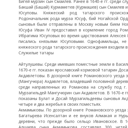
Бигей мурзин сын Смаилев. Ранее в 1640-е гг. среди 
Бакшай (Башай) Курмаметев (Курмашев) сын Смаилев и 
Юсуповы. Княжеский род татарского происхо
Родоначальник рода мурза Юсуф, бий Ногайской Орды.
сыновья были отправлены в Москву новым бием Но
Юсуфа Иван IV предоставил в кормление город Ром
Ибрагима Юсуповых во время царствования Алексея 
писались князьями Юсуповыми. Однофамильцы, не 
княжеского рода татарского происхождения входили в
Служилые татары
Айтулушевы. Среди имевших поместные земли в Васил
1670-е гг. показан ярославский кормовой татарин Дос
Акдавлетовы. В дозорной книге Романовского уезда 
(Мангучюра) Ахдавлетов, владевший половиной деревн
среди направленных из Романова на службу под г.
Мурзагильдей Мангучюрин сын Акдавлетов. В 1670-е г
показаны Булат и Досай Мурзагильдеевы сыновья Ак
четыре и два жеребья в своих поместьях.
Акмамыковы. По дозорной книге Романовского уезда 
Багатырева Исенсалтан и ее внуков Алмакая и Нур
деревни, что прежде было сельцо Ивановское. В 1
Алшаева сына Акмамыкова составлял 300 четей.