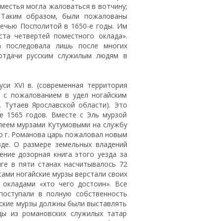
местья могла жаловаться в вотчину;
 Таким образом, были пожалованы
Речью Посполитой в 1650-е годы. Им
ста четвертей поместного оклада».
а последовала лишь после многих
отдачи русским служилым людям в
си XVI в. (современная территория
о с пожалованием в удел ногайским
 Тутаев Ярославской области). Это
е 1565 годов. Вместе с Эль мурзой
леем мурзами Кутумовыми на службу
мо г. Романова царь пожаловал новым
де. О размере земельных владений
ение дозорная книга этого уезда за
ге в пяти станах насчитывалось 72
сами ногайские мурзы верстали своих
 окладами «хто чего достоин». Все
поступали в полную собственность
ские мурзы должны были выставлять
ды из романовских служилых татар