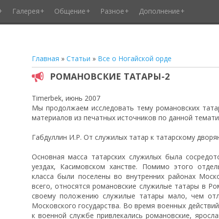
Галерея
Общение
Разное
Дополнение
Главная
»
Статьи
»
Все о Ногайской орде
РОМАНОВСКИЕ ТАТАРЫ-2
Timerbek, июнь 2007
Мы продолжаем исследовать тему романовских татар
материалов из печатных источников по данной темати
Габдуллин И.Р. От служилых татар к татарскому дворя
Основная масса татарских служилых была сосредот
уездах, Касимовском ханстве. Помимо этого отдел
класса были поселены во внутренних районах Моско
всего, относятся романовские служилые татары в Ро
своему положению служилые татары мало, чем отл
Московского государства. Во время военных действий
к военной службе привлекались романовские, яросла