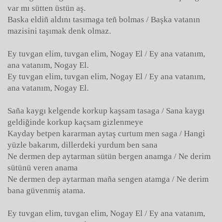
var mı sütten üstün aş.
Baska eldiñ aldını tasımaga teñ bolmas / Başka vatanın
mazisini taşımak denk olmaz.
Ey tuvgan elim, tuvgan elim, Nogay El / Ey ana vatanım,
ana vatanım, Nogay El.
Ey tuvgan elim, tuvgan elim, Nogay El / Ey ana vatanım,
ana vatanım, Nogay El.
Saña kaygı kelgende korkup kaşsam tasaga / Sana kaygı
geldiğinde korkup kaçsam gizlenmeye
Kayday betpen kararman aytaş curtum men saga / Hangi
yüzle bakarım, dillerdeki yurdum ben sana
Ne dermen dep aytarman sütün bergen anamga / Ne derim
sütünü veren anama
Ne dermen dep aytarman maña sengen atamga / Ne derim
bana güvenmiş atama.
Ey tuvgan elim, tuvgan elim, Nogay El / Ey ana vatanım,