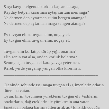
Saga kaygı kelgende korkup kaşsam tasaga,
Kayday betpen kararman aytaş curtum men saga?
Ne dermen dep aytarman sütün bergen anamga?
Ne dermen dep aytarman maga sengen atamga?
Ey tuvgan elım, tuvgan elım, nogay el.
Ey tuvgan elım, tuvgan elım, nogay el.
Tuvgan elın korlatıp, körüp yığıt onarma?
Elin senin yat alsa, ondan korluk bolarma?
Senıng uşun tuvgan el kara yavga yetermen.
Kerek yerde yarganıp yangan otka kırermen.
___________________________________________
Öleniñde şöbüñde ıssı maga tuvgan el / Çimenlerin otların
tüter ana vatan.
Oyuñ, kırıñ, tösüñmen yürektesin tuvgan el / Vadilerin,
bozkırların, dağ eteklerin ile yürektesin ana vatan.
Emetagan balaga barma sütten artık as / Emzikli çocuğa