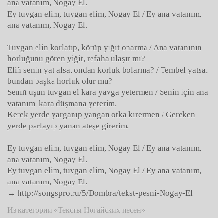
ana vatanım, Nogay El.
Ey tuvgan elim, tuvgan elim, Nogay El / Ey ana vatanım,
ana vatanım, Nogay El.
Tuvgan elin korlatıp, körüp yığıt onarma / Ana vatanının
horluğunu gören yiğit, refaha ulaşır mı?
Eliñ senin yat alsa, ondan korluk bolarma? / Tembel yatsa,
bundan başka horluk olur mu?
Senıñ uşun tuvgan el kara yavga yetermen / Senin için ana
vatanım, kara düşmana yeterim.
Kerek yerde yarganıp yangan otka kırermen / Gereken
yerde parlayıp yanan ateşe girerim.
Ey tuvgan elim, tuvgan elim, Nogay El / Ey ana vatanım,
ana vatanım, Nogay El.
Ey tuvgan elim, tuvgan elim, Nogay El / Ey ana vatanım,
ana vatanım, Nogay El.
→ http://songspro.ru/5/Dombra/tekst-pesni-Nogay-El
Из категории «Тексты Ногайских песен»