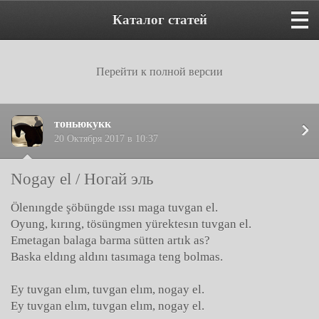
Каталог статей
Перейти к полной версии
тоньюкукк
20 Октября 2017 в 10:37
Nogay el / Ногай эль
Ölenıngde şöbüngde ıssı maga tuvgan el.
Oyung, kırıng, tösüngmen yürektesın tuvgan el.
Emetagan balaga barma sütten artık as?
Baska eldıng aldını tasımaga teng bolmas.
Ey tuvgan elım, tuvgan elım, nogay el.
Ey tuvgan elım, tuvgan elım, nogay el.