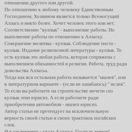
отношении другого или другой.
По отношению к любому человеку Единственным
Господином, Хозяином является только Всемогущий
Аллагь и никто более. Хочет человек этого или нет.
Соответственно "куллык" - выполнение работы. Но
выполнение работы по отношению к Аллагьу.
Совершение молитвы - куллык. Соблюдение поста -
куллык. Издание религиозной литературы - куллык. То
есть куллык это любая работа, которая сопряжена с
выполнением обязанностей в религии. Работа, труд ради
довольства Аллагьа.
Тогда как вся остальная работа называется "ишлев", или
в литературном варианте - (если не ошибаюсь) " ислев".
То если вы работаете на строительстве мечети сиз
куллык этип юрисиз. А если работаете ради
приобретения автомобиля - ишлеп юрисиз.
Автор статьи не претендует на исключительную
верность своей статьи и своих трактовок ногайских
слов.
И в заключении - хвала Аллагьу, Господу миров!