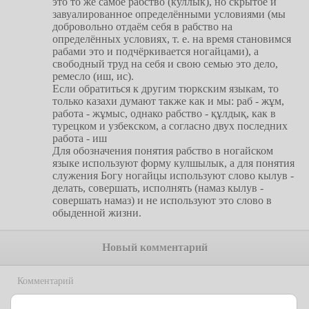
это то же самое рабство (куллык), но скрытое и
завуалированное определёнными условиями (мы
добровольно отдаём себя в рабство на
определённых условиях, т. е. на время становимся
рабами это и подчёркивается ногайцами), а
свободный труд на себя и свою семью это дело,
ремесло (иш, ис).
Если обратиться к другим тюркским языкам, то
только казахи думают также как и мы: раб - жұм,
работа - жұмыс, однако рабство - құлдық, как в
турецком и узбекском, а согласно двух последних
работа - иш
Для обозначения понятия рабство в ногайском
языке используют форму кулшылык, а для понятия
служения Богу ногайцы используют слово кылув -
делать, совершать, исполнять (намаз кылув -
совершать намаз) и не используют это слово в
обыденной жизни.
Новый комментарий
Комментарий