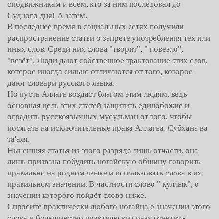
сподвижникам и всем, кто за ним последовал до
Судного дня! А затем..
В последнее время в социальных сетях получили
распространение статьи о запрете употребления тех или
иных слов. Среди них слова "творит", " повезло",
"везёт". Люди дают собственное трактование этих слов,
которое иногда сильно отличаются от того, которое
дают словари русского языка.
Но пусть Аллагь воздаст благом этим людям, ведь
основная цель этих статей защитить единобожие и
оградить русскоязычных мусульман от того, чтобы
посягать на исключительные права Аллагьа, Субхана ва
та'аля.
Нынешняя статья из этого разряда лишь отчасти, она
лишь призвана побудить ногайскую общину говорить
правильно на родном языке и использовать слова в их
правильном значении. В частности слово " куллык", о
значении которого пойдёт слово ниже.
Спросите практически любого ногайца о значении этого
слова и большинство практически сразу ответит -