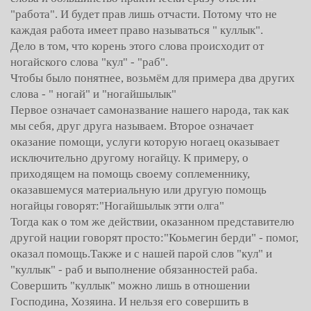
"работа". И будет прав лишь отчасти. Потому что не
каждая работа имеет право называться " куллык".
Дело в том, что корень этого слова происходит от
ногайского слова "кул" - "раб".
Чтобы было понятнее, возьмём для примера два других
слова - " ногай" и "ногайшылык"
Первое означает самоназвание нашего народа, так как
мы себя, друг друга называем. Второе означает
оказание помощи, услуги которую ногаец оказывает
исключительно другому ногайцу. К примеру, о
приходящем на помощь своему соплеменнику,
оказавшемуся материальную или другую помощь
ногайцы говорят:"Ногайшылык этти олга"
Тогда как о том же действии, оказанном представителю
другой нации говорят просто:"Коьмегин берди" - помог,
оказал помощь.Также и с нашей парой слов "кул" и
"куллык" - раб и выполнение обязанностей раба.
Совершить "куллык" можно лишь в отношении
Господина, Хозяина. И нельзя его совершить в