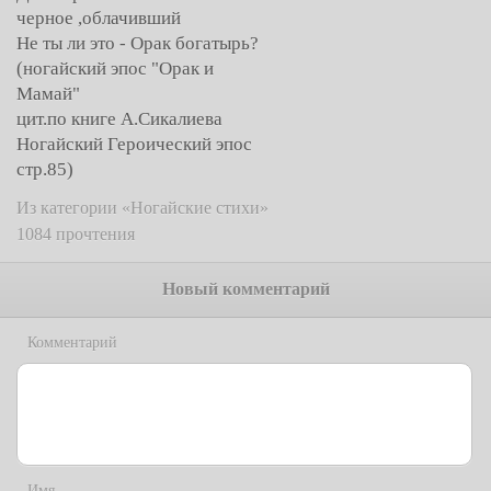
черное ,облачивший
Не ты ли это - Орак богатырь?
(ногайский эпос "Орак и
Мамай"
цит.по книге А.Сикалиева
Ногайский Героический эпос
стр.85)
Из категории «Ногайские стихи»
1084 прочтения
Новый комментарий
Комментарий
Имя