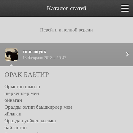
Каталог статей
Перейти к полной версии
тоньюкукк
13 Февраля 2018 в 10:43
ОРАК БАЬТИР
Орыптан шыгып
шеркешлер мен
ойнаган
Оралды оьтип баьшкирлер мен
яйлаган
Оралдан уьйкен кылыш
байланган