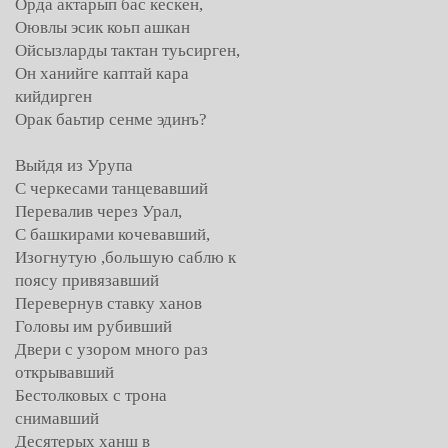
Орда актарып бас кескен,
Оювлы эсик коьп ашкан
Ойсызларды тактан туьсирген,
Он ханийге каптай кара
кийдирген
Орак баьтир сенме эдинъ?
Выйдя из Урупа
С черкесами танцевавший
Перевалив через Урал,
С башкирами кочевавший,
Изогнутую ,большую саблю к
поясу привязавший
Перевернув ставку ханов
Головы им рубивший
Двери с узором много раз
открывавший
Бестолковых с трона
снимавший
Десятерых ханш в