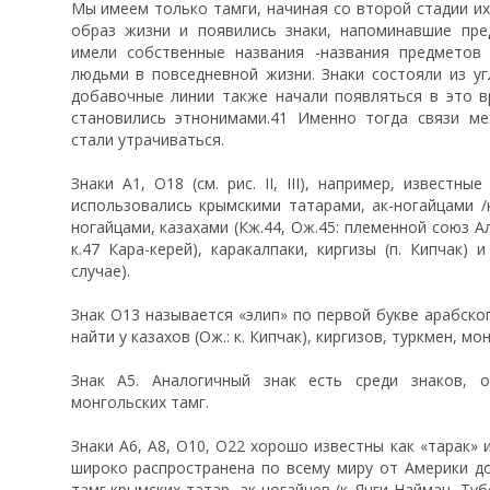
Мы имеем только тамги, начиная со второй стадии их
образ жизни и появились знаки, напоминавшие пре
имели собственные названия -названия предметов 
людьми в повседневной жизни. Знаки состояли из уг
добавочные линии также начали появляться в это в
становились этнонимами.41 Именно тогда связи м
стали утрачиваться.
Знаки A1, O18 (см. рис. II, III), например, известны
использовались крымскими татарами, ак-ногайцами /к
ногайцами, казахами (Кж.44, Ож.45: племенной союз Ал
к.47 Кара-керей), каракалпаки, киргизы (п. Кипчак) и
случае).
Знак О13 называется «элип» по первой букве арабско
найти у казахов (Ож.: к. Кипчак), киргизов, туркмен, мо
Знак А5. Аналогичный знак есть среди знаков, 
монгольских тамг.
Знаки А6, А8, О10, O22 хорошо известны как «тарак» 
широко распространена по всему миру от Америки д
тамг крымских татар, ак-ногайцев (к. Янги-Найман, Туб