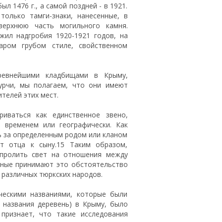
л 1476 г., а самой поздней - в 1921.
олько тамги-знаки, нанесенные, в
ерхнюю часть могильного камня.
жил надгробия 1920-1921 годов, на
аром грубом стиле, свойственном
ревнейшими кладбищами в Крыму,
урчи, мы полагаем, что они имеют
телей этих мест.
иваться как единственное звено,
 временем или географически. Как
сь за определенным родом или кланом
т отца к сыну.15 Таким образом,
 пролить свет на отношения между
ученые принимают это обстоятельство
 различных тюркских народов.
ческими названиями, которые были
 названия деревень) в Крыму, было
признает, что такие исследования