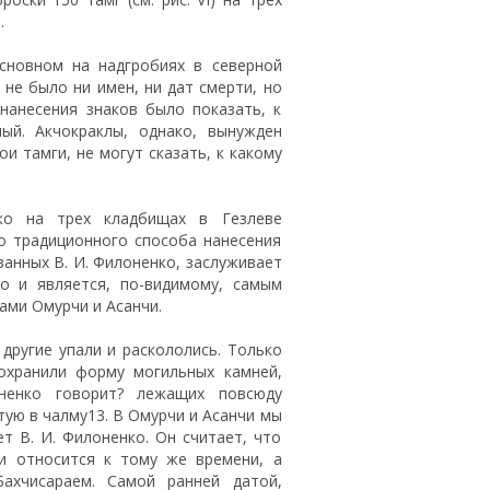
.
сновном на надгробиях в северной
 не было ни имен, ни дат смерти, но
нанесения знаков было показать, к
ый. Акчокраклы, однако, вынужден
и тамги, не могут сказать, к какому
нко на трех кладбищах в Гезлеве
о традиционного способа нанесения
ванных В. И. Филоненко, заслуживает
о и является, по-видимому, самым
ами Омурчи и Асанчи.
другие упали и раскололись. Только
сохранили форму могильных камней,
оненко говорит? лежащих повсюду
ую в чалму13. В Омурчи и Асанчи мы
т В. И. Филоненко. Он считает, что
 относится к тому же времени, а
ахчисараем. Самой ранней датой,