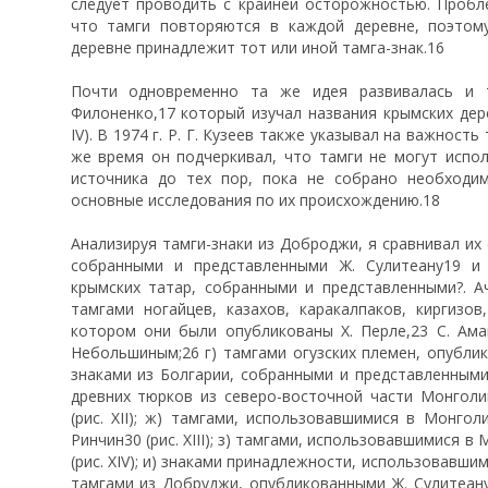
следует проводить с крайней осторожностью. Пробле
что тамги повторяются в каждой деревне, поэтом
деревне принадлежит тот или иной тамга-знак.16
Почти одновременно та же идея развивалась и 
Филоненко,17 который изучал названия крымских дере
IV). В 1974 г. Р. Г. Кузеев также указывал на важность
же время он подчеркивал, что тамги не могут испол
источника до тех пор, пока не собрано необходи
основные исследования по их происхождению.18
Анализируя тамги-знаки из Доброджи, я сравнивал их 
собранными и представленными Ж. Сулитеану19 и
крымских татар, собранными и представленными?. Ач
тамгами ногайцев, казахов, каракалпаков, киргизо
котором они были опубликованы X. Перле,23 С. Ама
Небольшиным;26 г) тамгами огузских племен, опублико
знаками из Болгарии, собранными и представленными Э
древних тюрков из северо-восточной части Монголи
(рис. XII); ж) тамгами, использовавшимися в Монгол
Ринчин30 (рис. XIII); з) тамгами, использовавшимися в
(рис. XIV); и) знаками принадлежности, использовавшим
тамгами из Добруджи, опубликованными Ж. Сулитеану3