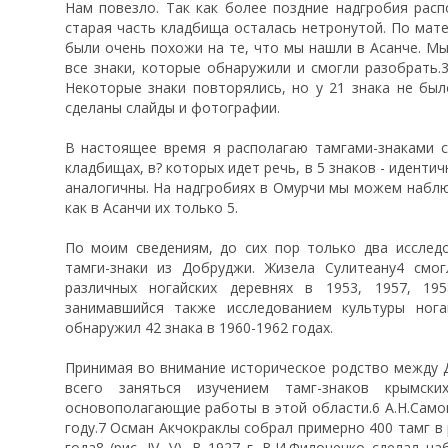
Нам повезло. Так как более поздние надгробия расп
старая часть кладбища осталась нетронутой. По мате
были очень похожи на те, что мы нашли в Асанче. М
все знаки, которые обнаружили и смогли разобрать.
Некоторые знаки повторялись, но у 21 знака не было 
сделаны слайды и фотографии.
В настоящее время я располагаю тамгами-знаками с 
кладбищах, в? которых идет речь, в 5 знаков - иденти
аналогичны. На надгробиях в Омурчи мы можем наблю
как в Асанчи их только 5.
По моим сведениям, до сих пор только два исслед
тамги-знаки из Добруджи. Жизела Сулитеану4 смо
различных ногайских деревнях в 1953, 1957, 19
занимавшийся также исследованием культуры нога
обнаружил 42 знака в 1960-1962 годах.
Принимая во внимание историческое родство между
всего заняться изучением тамг-знаков крымск
основополагающие работы в этой области.6 А.Н.Само
году.7 Осман Акчокраклы собрал примерно 400 тамг в
года8 (рис. IV, V). В 1927 г. В.И.Филоненко сделал на