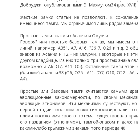
Добруджи, опубликованными Э. Махмутом34 (рис. XVII).
Жесткие рамки статьи не позволяют, к сожалению
имеющиеся тамги. Мы ограничимся лишь рядом замеча
Простые тамги-знаки из Асанчи и Омурчи
Говоря? или простых базовых тамгах, мы имеем в 
линий, например: А351, А7, А16, ?36 7, O26 и т.д. В 
знаков из Асанчи и 12 - из Омурчи. Некоторые из эт
другом кладбище. Из них только три простых знака яв
возможно и А6=О7, А11=О5). Остальные тамги этой 
(близкие) аналоги:38 (О6, O25 - А1), (О7, О10, O22 - А6, А
А4).
Простые или базовые тамги считаются самыми дре
эволюционные закономерности, по своим механи
эволюции этнонимов. Эти механизмы существуют, но 
первой стадии эволюции знаки символизировали тот
племя носило имя своего тотема, существовала прям
его названием (этнонимом), тамгой-знаком и даже н
какими-либо крымскими знаками того периода.40