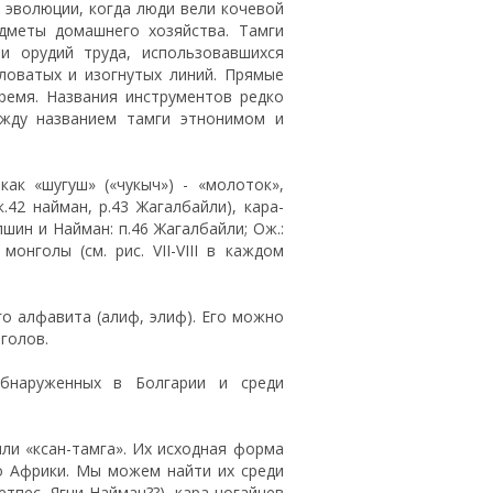
 эволюции, когда люди вели кочевой
дметы домашнего хозяйства. Тамги
и орудий труда, использовавшихся
ловатых и изогнутых линий. Прямые
ремя. Названия инструментов редко
ежду названием тамги этнонимом и
е как «шугуш» («чукыч») - «молоток»,
.42 найман, р.43 Жагалбайли), кара-
шин и Найман: п.46 Жагалбайли; Ож.:
 монголы (см. рис. VII-VIII в каждом
го алфавита (алиф, элиф). Его можно
нголов.
обнаруженных в Болгарии и среди
или «ксан-тамга». Их исходная форма
о Африки. Мы можем найти их среди
етпес, Ягни-Найман??), кара-ногайцев