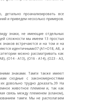
, детально проанализировать все
ний и приведем несколько примеров.
виду знаки, не имеющие отдельных
общей сложности мы имеем 13 простых
их знаков встречаются и на том и на
ляются идентичными37 (А1=О18, А8, а
категории можно рассматривать как
8), (O14 - А13), (O16 - А14), (O23 - A3,
вними знаками. Тамги также имеют
змам сходные с закономерностями
их довольно трудно доказать.39 На
емное животное племени и, так как
ая связь между племенем (кланом),
азванием тамги. Мы не располагаем