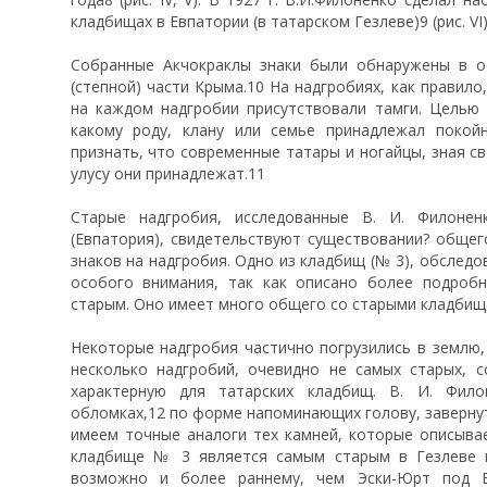
кладбищах в Евпатории (в татарском Гезлеве)9 (рис. VI)
Собранные Акчокраклы знаки были обнаружены в о
(степной) части Крыма.10 На надгробиях, как правило,
на каждом надгробии присутствовали тамги. Целью 
какому роду, клану или семье принадлежал покойн
признать, что современные татары и ногайцы, зная сво
улусу они принадлежат.11
Старые надгробия, исследованные В. И. Филоне
(Евпатория), свидетельствуют существовании? общег
знаков на надгробия. Одно из кладбищ (№ 3), обследо
особого внимания, так как описано более подробн
старым. Оно имеет много общего со старыми кладбищ
Некоторые надгробия частично погрузились в землю, 
несколько надгробий, очевидно не самых старых, 
характерную для татарских кладбищ. В. И. Фил
обломках,12 по форме напоминающих голову, завернут
имеем точные аналоги тех камней, которые описывае
кладбище № 3 является самым старым в Гезлеве и
возможно и более раннему, чем Эски-Юрт под Б