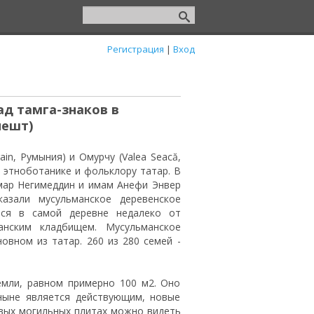
Регистрация
|
Вход
ад тамга-знаков в
пешт)
rain, Румыния) и Омурчу (Valea Seacă,
 этноботанике и фольклору татар. В
мар Негимеддин и имам Анефи Энвер
азали мусульманское деревенское
ится в самой деревне недалеко от
анским кладбищем. Мусульманское
новном из татар. 260 из 280 семей -
емли, равном примерно 100 м2. Оно
ныне является действующим, новые
овых могильных плитах можно видеть