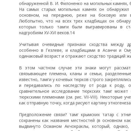
обнаруженной В. И. Филоненко на могильных камнях, бы
На самых старых могильных камнях он обнаружил т
основном, на переднюю, реже на боковую или в
Любопытно, что на всех трех кладбищах он обнару
которых только тамги были выгравированы в ст
надгробиям XV-XVI веков.14
Учитывая очевидные признаки сходства между д
особенно в Гезлеве, и кладбищами в Асанчи и Ом
одинаковый возраст и отражают сходство традиций жи
В этом частном случае эти знаки могут рассматр
связывающее племена, кланы и семьи, разделенные
известно, тамги у кочевых тюрков строго закрепляли
и передавались по наследству от рода к роду, о
сравнительное исследование тюркских тамг может
тюркскими племенами (см. рис. VII-VIII). Некоторые 
как отправную точку, когда рисуют картину этногенеза
Предположение связи? тамг крымских татар с этни
сохранены как названия местностей (в основном как
выдвинуто Османом Акчокраклы, который, однако, 