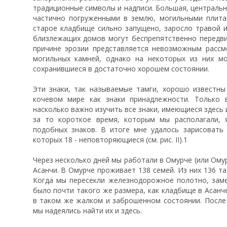
традиционные символы и надписи. Большая, центральн
частично погруженными в землю, могильными плита
старое кладбище сильно запущено, заросло травой 
близлежащих домов могут беспрепятственно передви
причине эрозии представляется невозможным рассм
могильных камней, однако на некоторых из них мо
сохранившиеся в достаточно хорошем состоянии.
Эти знаки, так называемые тамги, хорошо известн
кочевом мире как знаки принадлежности. Только в
насколько важно изучить все знаки, имеющиеся здесь 
за то короткое время, которым мы располагали, 
подобных знаков. В итоге мне удалось зарисовать
которых 18 - неповторяющиеся (см. рис. II).1
Через несколько дней мы работали в Омурче (или Омурч
Асанчи. В Омурче проживает 138 семей. Из них 136 тат
Когда мы пересекли железнодорожное полотно, зам
было почти такого же размера, как кладбище в Асанч
в таком же жалком и заброшенном состоянии. После 
мы надеялись найти их и здесь.