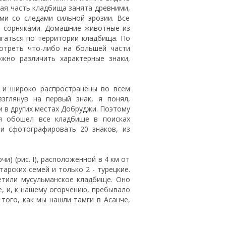
ая часть кладбища занята древними,
ми со следами сильной эрозии. Все
и сорняками. Домашние животные из
гаться по территории кладбища. По
отреть что-либо на большей части
жно различить характерные знаки,
ы и широко распространены во всем
зглянув на первый знак, я понял,
и в других местах Добруджи. Поэтому
я обошел все кладбище в поисках
 и сфотографировать 20 знаков, из
и) (рис. I), расположенной в 4 км от
арских семей и только 2 - турецкие.
етили мусульманское кладбище. Оно
е, и, к нашему огорчению, пребывало
того, как мы нашли тамги в Асанче,