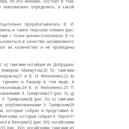
ма, по его мнению, состоит в том,
у невозможно определить, в какой
тщательно прорабатывалась В. И.
вень и тамги тюркских племен (рис.
 тамг с точки зрения этногенеза. В то
ьзоваться в качестве независимого
мое их количество и не проведены
с: а) тамгами ногайцев из Добруджи,
 Энвером Махмутом;20 б) тамгами
окраклы21 и В. И. Филоненко;22 в)
в, туркмен и башкир в том виде, в
нжоловым,24 В. И. Филоненко,25 П.
ванными Э. Триярским27 (рис. X); д)
. Триярским28 (рис. XI); е) тамгами
и, опубликованными Э. Триярским29
ии, которые собрал и представил Б.
 Монголии, которые собрал X. Перле31
ися в Венгрии32 (рис. XV); ногайскими
3 (рис. XVI); ногайскими тамгами из