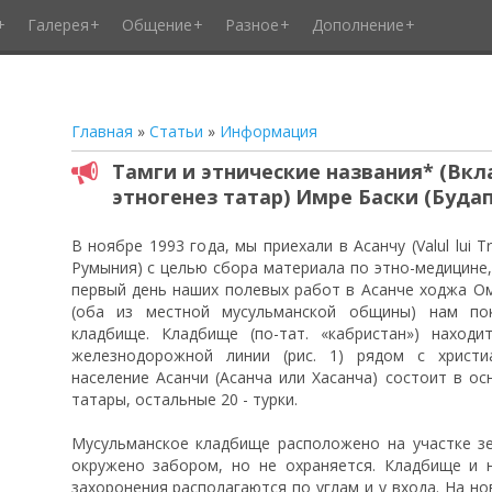
Галерея
Общение
Разное
Дополнение
Главная
»
Статьи
»
Информация
Тамги и этнические названия* (Вкл
этногенез татар) Имре Баски (Буда
В ноябре 1993 года, мы приехали в Асанчу (Valul lui T
Румыния) с целью сбора материала по этно-медицине,
первый день наших полевых работ в Асанче ходжа О
(оба из местной мусульманской общины) нам пок
кладбище. Кладбище (по-тат. «кабристан») наход
железнодорожной линии (рис. 1) рядом с христи
население Асанчи (Асанча или Хасанча) состоит в ос
татары, остальные 20 - турки.
Мусульманское кладбище расположено на участке з
окружено забором, но не охраняется. Кладбище и 
захоронения располагаются по углам и у входа. На н